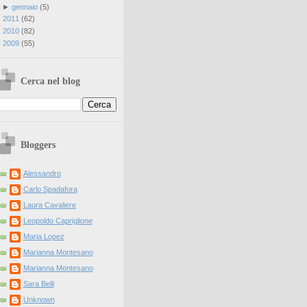
►
gennaio
(
5
)
►
2011
(
62
)
►
2010
(
82
)
►
2009
(
55
)
Cerca nel blog
Bloggers
Alessandro
Carlo Spadafora
Laura Cavaliere
Leopoldo Capriglione
Maria Lopez
Marianna Montesano
Marianna Montesano
Sara Belli
Unknown