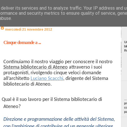
deliver its services and to analyze traffic. Your IP address and 
formance and security metrics to ensure quality of service, gen
abuse.
mercoledì 21 novembre 2012
Cinque domande a ...
Un
bi
R
Continuiamo il nostro viaggio per conoscere il nostro
Sistema bibliotecario di Ateneo
attraverso i suoi
protagonisti, rivolgendo cinque veloci domande
all’architetto
Luciano Scacchi
, dirigente del Sistema
bibliotecario di Ateneo.
. Qual è il suo lavoro per il Sistema bibliotecario di
..
pr
Ateneo?
co
pa
Direzione e programmazione delle attività del Sistema,
con l’ambizione di contribuire ad un generale ulteriore