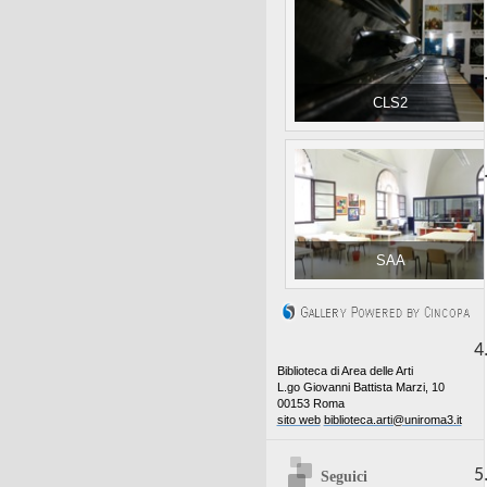
2
CLS2
3
SAA
4
Biblioteca di Area delle Arti
L.go Giovanni Battista Marzi, 10
00153 Roma
sito web
biblioteca.arti@uniroma3.it
5
Seguici