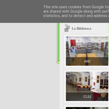
This site uses cookies from Google to 
are shared with Google along with per
statistics, and to detect and address 
La Biblioteca
ARC
1
CLS1