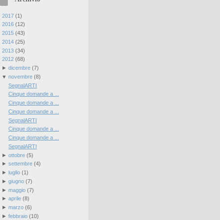
►
2017
(
1
)
►
2016
(
12
)
►
2015
(
43
)
►
2014
(
25
)
►
2013
(
34
)
▼
2012
(
68
)
►
dicembre
(
7
)
▼
novembre
(
8
)
SegnalARTI
Cinque domande a ...
Cinque domande a ...
Cinque domande a ...
SegnalARTI
Cinque domande a ...
Cinque domande a ...
SegnalARTI
►
ottobre
(
5
)
►
settembre
(
4
)
►
luglio
(
1
)
►
giugno
(
7
)
►
maggio
(
7
)
►
aprile
(
8
)
►
marzo
(
6
)
►
febbraio
(
10
)