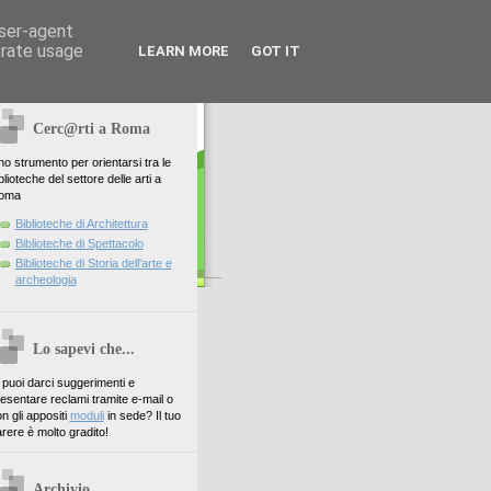
user-agent
erate usage
LEARN MORE
GOT IT
Cerc@rti a Roma
o strumento per orientarsi tra le
blioteche del settore delle arti a
oma
Biblioteche di Architettura
Biblioteche di Spettacolo
Biblioteche di Storia dell'arte e
archeologia
Lo sapevi che...
. puoi darci suggerimenti e
esentare reclami tramite e-mail o
n gli appositi
moduli
in sede? Il tuo
rere è molto gradito!
Archivio