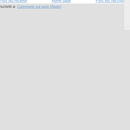
Post più recente
Home page
Post più vecchio
Iscriviti a:
Commenti sul post (Atom)