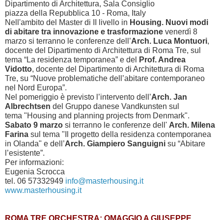
Dipartimento di Architettura, Sala Consiglio
piazza della Repubblica 10 - Roma, Italy
Nell'ambito del Master di II livello in
Housing. Nuovi modi
di abitare tra innovazione e trasformazione
venerdì 8
marzo si terranno le conferenze dell’
Arch. Luca Montuori
,
docente del Dipartimento di Architettura di Roma Tre, sul
tema “La residenza temporanea” e del
Prof. Andrea
Vidotto
, docente del Dipartimento di Architettura di Roma
Tre, su “Nuove problematiche dell’abitare contemporaneo
nel Nord Europa”.
Nel pomeriggio è previsto l’intervento dell’
Arch. Jan
Albrechtsen
del Gruppo danese Vandkunsten sul
tema "Housing and planning projects from Denmark".
Sabato 9 marzo
si terranno le conferenze dell'
Arch. Milena
Farina
sul tema "Il progetto della residenza contemporanea
in Olanda" e dell’
Arch. Giampiero Sanguigni
su “Abitare
l’esistente”.
Per informazioni:
Eugenia Scrocca
tel. 06 57332949
info@masterhousing.it
www.masterhousing.it
ROMA TRE ORCHESTRA: OMAGGIO A GIUSEPPE