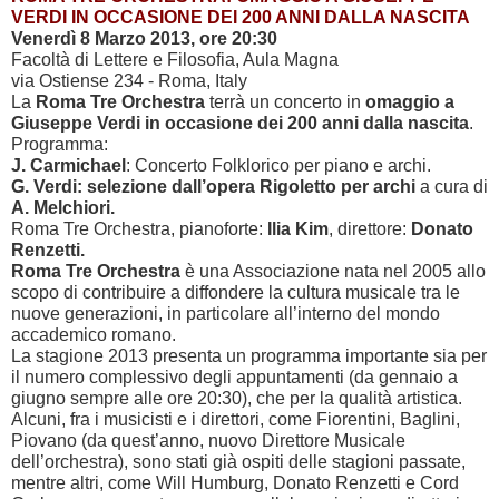
VERDI IN OCCASIONE DEI 200 ANNI DALLA NASCITA
Venerdì 8 Marzo 2013, ore 20:30
Facoltà di Lettere e Filosofia, Aula Magna
via Ostiense 234 - Roma, Italy
La
Roma Tre Orchestra
terrà un concerto in
omaggio a
Giuseppe Verdi in occasione dei 200 anni dalla nascita
.
Programma:
J. Carmichael
: Concerto Folklorico per piano e archi.
G. Verdi: selezione dall’opera Rigoletto per archi
a cura di
A. Melchiori.
Roma Tre Orchestra, pianoforte:
Ilia Kim
, direttore:
Donato
Renzetti.
Roma Tre Orchestra
è una Associazione nata nel 2005 allo
scopo di contribuire a diffondere la cultura musicale tra le
nuove generazioni, in particolare all’interno del mondo
accademico romano.
La stagione 2013 presenta un programma importante sia per
il numero complessivo degli appuntamenti (da gennaio a
giugno sempre alle ore 20:30), che per la qualità artistica.
Alcuni, fra i musicisti e i direttori, come Fiorentini, Baglini,
Piovano (da quest’anno, nuovo Direttore Musicale
dell’orchestra), sono stati già ospiti delle stagioni passate,
mentre altri, come Will Humburg, Donato Renzetti e Cord