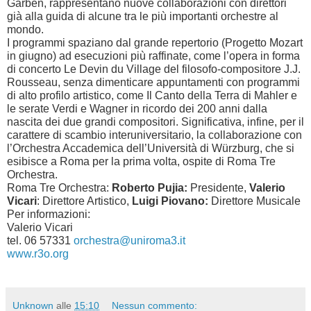
Garben, rappresentano nuove collaborazioni con direttori
già alla guida di alcune tra le più importanti orchestre al
mondo.
I programmi spaziano dal grande repertorio (Progetto Mozart
in giugno) ad esecuzioni più raffinate, come l’opera in forma
di concerto Le Devin du Village del filosofo-compositore J.J.
Rousseau, senza dimenticare appuntamenti con programmi
di alto profilo artistico, come Il Canto della Terra di Mahler e
le serate Verdi e Wagner in ricordo dei 200 anni dalla
nascita dei due grandi compositori. Significativa, infine, per il
carattere di scambio interuniversitario, la collaborazione con
l’Orchestra Accademica dell’Università di Würzburg, che si
esibisce a Roma per la prima volta, ospite di Roma Tre
Orchestra.
Roma Tre Orchestra:
Roberto Pujia:
Presidente,
Valerio
Vicari
: Direttore Artistico,
Luigi Piovano:
Direttore Musicale
Per informazioni:
Valerio Vicari
tel. 06 57331
orchestra@uniroma3.it
www.r3o.org
Unknown
alle
15:10
Nessun commento: