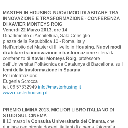
MASTER IN HOUSING. NUOVI MODI DI ABITARE TRA
INNOVAZIONE E TRASFORMAZIONE - CONFERENZA
DI XAVIER MONTEYS ROIG
Venerdì 22 Marzo 2013, ore 14
Dipartimento di Architettura, Sala Consiglio
piazza della Repubblica 10 - Roma, Italy
Nell'ambito del Master di II livello in
Housing. Nuovi modi
di abitare tra innovazione e trasformazione
si terrà la
conferenza di
Xavier Monteys Roig
, professore
dell’Universitat Politècnica de Catalunya di Barcellona, su
I
temi della trasformazione in Spagna
.
Per informazioni:
Eugenia Scrocca
tel. 06 57332949
info@masterhusing.it
www.masterhousing.it
PREMIO LIMINA 2013. MIGLIOR LIBRO ITALIANO DI
STUDI SUL CINEMA
Il 13 marzo la
Consulta Universitaria del Cinema
, che
riunisce centotrenta docenti italiani di cinema, fotografia,