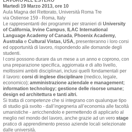
LAVORO ALL'ESTERO
Martedì 19 Marzo 2013, ore 10
Aula Magna del Rettorato, Università Roma Tre
via Ostiense 159 - Roma, Italy
Le rappresentanti dei programmi per stranieri di
University
of California, Irvine Campus
,
ILAC International
Language Academy of Canada
,
Phoenix Academy,
Australia
e
Cultural Vistas, USA,
presenteranno i loro corsi
ed opportunità di lavoro, rispondendo alle domande degli
studenti.
I corsi possono durare da un mese a un anno e coprono, con
una preparazione specifica, aggiornata e di alto livello,
moltissimi ambiti disciplinari, inclusi quelli fondamentali per
il lavoro:
corsi di inglese disciplinare
(medico, legale,
economico);
amministrazione aziendale e management;
information technology; gestione delle risorse umane;
design ed architettura e tanti altri.
Si tratta di competenze che si integrano con qualunque tipo
di studio già svolto - dall’ingegneria all’economia alle facoltà
umanistiche - arricchendolo e permettendo di applicarlo al
meglio nel mondo del lavoro, anche grazie ad un vero
stage
pratico di apprendimento presso aziende locali selezionate
dalle università.