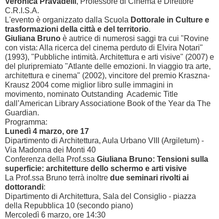
Veronica Pravadelli
, Professore di Cinema e Direttore
C.R.I.S.A.
L'evento è organizzato dalla Scuola
Dottorale in Culture e
trasformazioni della città e del territorio
.
Giuliana Bruno
è autrice di numerosi saggi tra cui "
Rovine
con vista: Alla ricerca del cinema perduto di Elvira Notari"
(1993), "Pubbliche intimità. Architettura e arti visive" (2007) e
del pluripremiato "Atlante delle emozioni. In viaggio tra arte,
architettura e cinema" (2002), vincitore del premio Kraszna-
Krausz 2004 come miglior libro sulle immagini in
movimento, nominato Outstanding Academic Title
dall’American Library Associatione Book of the Year da The
Guardian.
Programma:
Lunedì 4 marzo, ore 17
Dipartimento di Architettura, Aula Urbano VIII (Argiletum) -
Via Madonna dei Monti 40
Conferenza della Prof.ssa
Giuliana Bruno:
Tensioni sulla
superficie: architetture dello schermo e arti visive
La Prof.ssa Bruno terrà inoltre
due seminari rivolti ai
dottorandi
:
Dipartimento di Architettura, Sala del Consiglio - piazza
della Repubblica 10 (secondo piano)
Mercoledì 6 marzo, ore 14:30