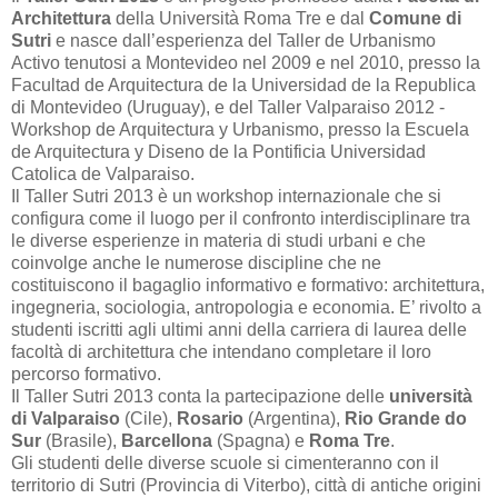
Architettura
della Università Roma Tre e dal
Comune di
Sutri
e nasce dall’esperienza del Taller de Urbanismo
Activo tenutosi a Montevideo nel 2009 e nel 2010, presso la
Facultad de Arquitectura de la Universidad de la Republica
di Montevideo (Uruguay), e del Taller Valparaiso 2012 -
Workshop de Arquitectura y Urbanismo, presso la Escuela
de Arquitectura y Diseno de la Pontificia Universidad
Catolica de Valparaiso.
Il Taller Sutri 2013 è un workshop internazionale che si
configura come il luogo per il confronto interdisciplinare tra
le diverse esperienze in materia di studi urbani e che
coinvolge anche le numerose discipline che ne
costituiscono il bagaglio informativo e formativo: architettura,
ingegneria, sociologia, antropologia e economia. E’ rivolto a
studenti iscritti agli ultimi anni della carriera di laurea delle
facoltà di architettura che intendano completare il loro
percorso formativo.
Il Taller Sutri 2013 conta la partecipazione delle
università
di Valparaiso
(Cile),
Rosario
(Argentina),
Rio Grande do
Sur
(Brasile),
Barcellona
(Spagna) e
Roma Tre
.
Gli studenti delle diverse scuole si cimenteranno con il
territorio di Sutri (Provincia di Viterbo), città di antiche origini