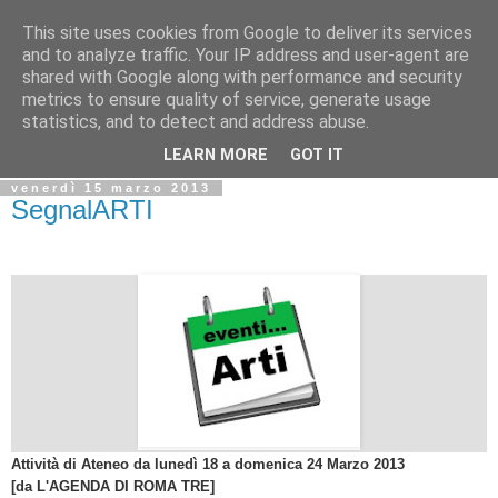
This site uses cookies from Google to deliver its services
Biblio@rti in
and to analyze traffic. Your IP address and user-agent are
shared with Google along with performance and security
metrics to ensure quality of service, generate usage
Il Blog della Biblioteca di Area delle arti per condividere
statistics, and to detect and address abuse.
informazioni iniziative incontri
LEARN MORE
GOT IT
venerdì 15 marzo 2013
SegnalARTI
Attività di Ateneo da lunedì 18 a domenica 24 Marzo 2013
[da
L'AGENDA DI ROMA TRE]