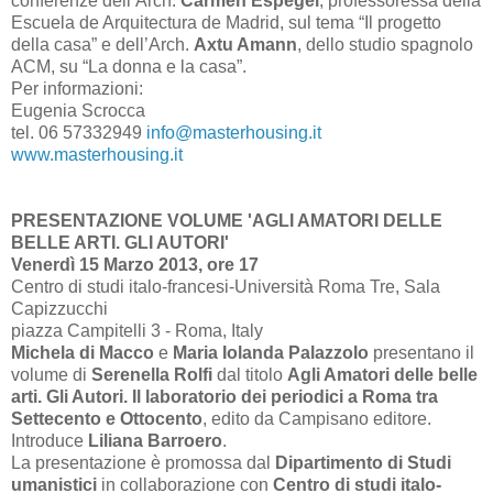
conferenze dell’Arch.
Carmen Espegel
, professoressa della
Escuela de Arquitectura de Madrid, sul tema “Il progetto
della casa” e dell’Arch.
Axtu Amann
, dello studio spagnolo
ACM, su “La donna e la casa”.
Per informazioni:
Eugenia Scrocca
tel. 06 57332949
info@masterhousing.it
www.masterhousing.it
PRESENTAZIONE VOLUME 'AGLI AMATORI DELLE
BELLE ARTI. GLI AUTORI'
Venerdì 15 Marzo 2013, ore 17
Centro di studi italo-francesi-Università Roma Tre, Sala
Capizzucchi
piazza Campitelli 3 - Roma, Italy
Michela di Macco
e
Maria Iolanda Palazzolo
presentano il
volume di
Serenella Rolfi
dal titolo
Agli Amatori delle belle
arti. Gli Autori. Il laboratorio dei periodici a Roma tra
Settecento e Ottocento
, edito da Campisano editore.
Introduce
Liliana Barroero
.
La presentazione è promossa dal
Dipartimento di Studi
umanistici
in collaborazione con
Centro di studi italo-