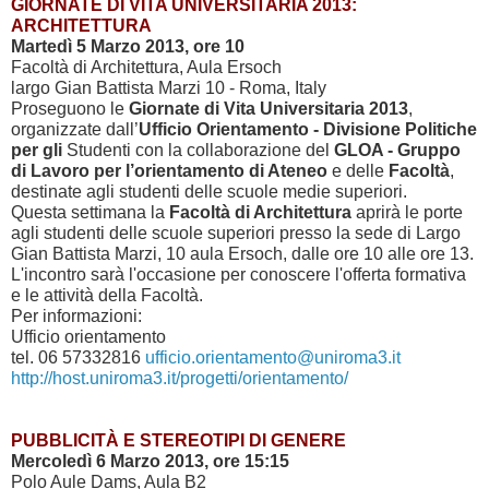
GIORNATE DI VITA UNIVERSITARIA 2013:
ARCHITETTURA
Martedì 5 Marzo 2013, ore 10
Facoltà di Architettura, Aula Ersoch
largo Gian Battista Marzi 10 - Roma, Italy
Proseguono le
Giornate di Vita Universitaria 2013
,
organizzate dall’
Ufficio Orientamento - Divisione Politiche
per gli
Studenti con la collaborazione del
GLOA - Gruppo
di Lavoro per l’orientamento di Ateneo
e delle
Facoltà
,
destinate agli studenti delle scuole medie superiori.
Questa settimana la
Facoltà di Architettura
aprirà le porte
agli studenti delle scuole superiori presso la sede di Largo
Gian Battista Marzi, 10 aula Ersoch, dalle ore 10 alle ore 13.
L'incontro sarà l'occasione per conoscere l'offerta formativa
e le attività della Facoltà.
Per informazioni:
Ufficio orientamento
tel. 06 57332816
ufficio.orientamento@uniroma3.it
http://host.uniroma3.it/progetti/orientamento/
PUBBLICITÀ E STEREOTIPI DI GENERE
Mercoledì 6 Marzo 2013, ore 15:15
Polo Aule Dams, Aula B2