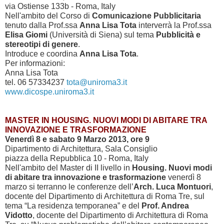
via Ostiense 133b - Roma, Italy
Nell'ambito del Corso di
Comunicazione Pubblicitaria
tenuto dalla Prof.ssa
Anna Lisa Tota
interverrà la Prof.ssa
Elisa Giomi
(Università di Siena) sul tema
Pubblicità e
stereotipi di genere
.
Introduce e coordina
Anna Lisa Tota
.
Per informazioni:
Anna Lisa Tota
tel. 06 57334237
tota@uniroma3.it
www.dicospe.uniroma3.it
MASTER IN HOUSING. NUOVI MODI DI ABITARE TRA
INNOVAZIONE E TRASFORMAZIONE
Venerdì 8 e sabato 9 Marzo 2013, ore 9
Dipartimento di Architettura, Sala Consiglio
piazza della Repubblica 10 - Roma, Italy
Nell'ambito del Master di II livello in
Housing. Nuovi modi
di abitare tra innovazione e trasformazione
venerdì 8
marzo si terranno le conferenze dell’
Arch. Luca Montuori
,
docente del Dipartimento di Architettura di Roma Tre, sul
tema “La residenza temporanea” e del
Prof. Andrea
Vidotto
, docente del Dipartimento di Architettura di Roma