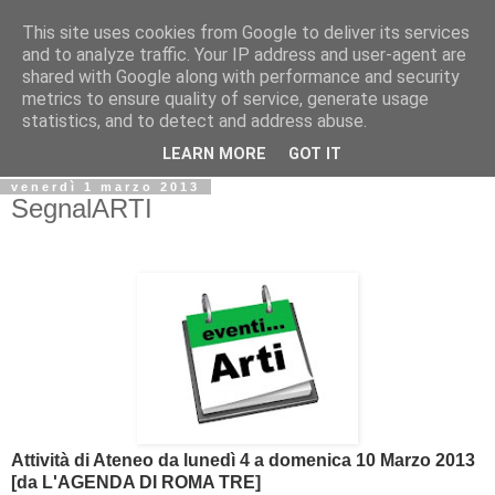
This site uses cookies from Google to deliver its services
Biblio@rti in
and to analyze traffic. Your IP address and user-agent are
shared with Google along with performance and security
metrics to ensure quality of service, generate usage
Il Blog della Biblioteca di Area delle arti per condividere
statistics, and to detect and address abuse.
informazioni iniziative incontri
LEARN MORE
GOT IT
venerdì 1 marzo 2013
SegnalARTI
Attività di Ateneo da lunedì 4 a domenica 10 Marzo 2013
[da
L'AGENDA DI ROMA TRE]