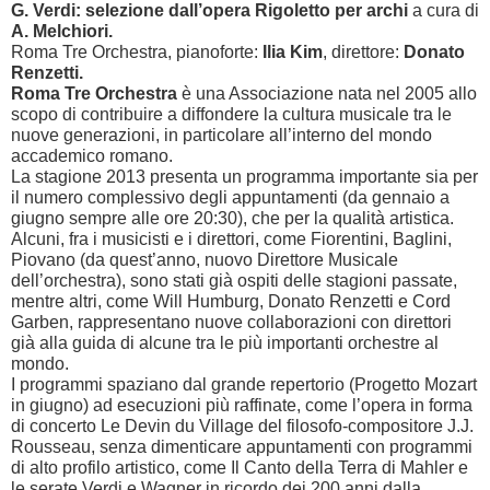
G. Verdi: selezione dall’opera Rigoletto per archi
a cura di
A. Melchiori.
Roma Tre Orchestra, pianoforte:
Ilia Kim
, direttore:
Donato
Renzetti.
Roma Tre Orchestra
è una Associazione nata nel 2005 allo
scopo di contribuire a diffondere la cultura musicale tra le
nuove generazioni, in particolare all’interno del mondo
accademico romano.
La stagione 2013 presenta un programma importante sia per
il numero complessivo degli appuntamenti (da gennaio a
giugno sempre alle ore 20:30), che per la qualità artistica.
Alcuni, fra i musicisti e i direttori, come Fiorentini, Baglini,
Piovano (da quest’anno, nuovo Direttore Musicale
dell’orchestra), sono stati già ospiti delle stagioni passate,
mentre altri, come Will Humburg, Donato Renzetti e Cord
Garben, rappresentano nuove collaborazioni con direttori
già alla guida di alcune tra le più importanti orchestre al
mondo.
I programmi spaziano dal grande repertorio (Progetto Mozart
in giugno) ad esecuzioni più raffinate, come l’opera in forma
di concerto Le Devin du Village del filosofo-compositore J.J.
Rousseau, senza dimenticare appuntamenti con programmi
di alto profilo artistico, come Il Canto della Terra di Mahler e
le serate Verdi e Wagner in ricordo dei 200 anni dalla