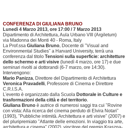
CONFERENZA DI GIULIANA BRUNO
Lunedì 4 Marzo 2013, ore 17:00 / 7 Marzo 2013
Dipartimento di Architettura, Aula Urbano VIII (Argiletum)
via Madonna dei Monti 40 - Roma, Italy
La Prof.ssa
Giuliana Bruno
, Docente di "Visual and
Environmental Studies" a Harvard University, terrà una
conferenza dal titolo
Tensioni sulla superficie: architetture
dello schermo e arti visive
(lunedì 4 marzo, ore 17) e due
seminari rivolti ai dottorandi (6-7 marzo, ore 14:30).
Intervengono:
Mario Panizza
, Direttore del Dipartimento di Architettura
Veronica Pravadelli
, Professore di Cinema e Direttore
C.R.I.S.A.
L'evento è organizzato dalla Scuola
Dottorale in Culture e
trasformazioni della città e del territorio
.
Giuliana Bruno
è autrice di numerosi saggi tra cui "
Rovine
con vista: Alla ricerca del cinema perduto di Elvira Notari"
(1993), "Pubbliche intimità. Architettura e arti visive" (2007) e
del pluripremiato "Atlante delle emozioni. In viaggio tra arte,
architettura e cinema" (2002), vincitore del premio Kraszna-