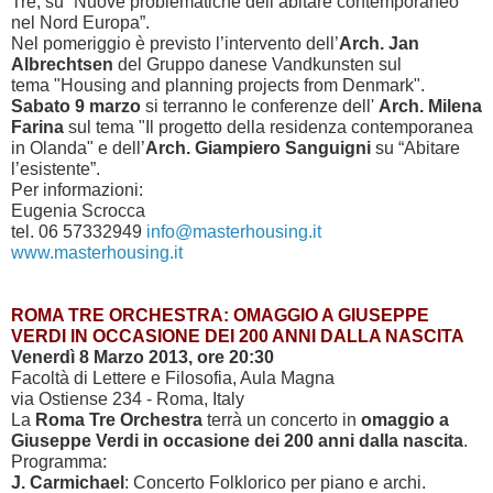
Tre, su “Nuove problematiche dell’abitare contemporaneo
nel Nord Europa”.
Nel pomeriggio è previsto l’intervento dell’
Arch. Jan
Albrechtsen
del Gruppo danese Vandkunsten sul
tema "Housing and planning projects from Denmark".
Sabato 9 marzo
si terranno le conferenze dell'
Arch. Milena
Farina
sul tema "Il progetto della residenza contemporanea
in Olanda" e dell’
Arch. Giampiero Sanguigni
su “Abitare
l’esistente”.
Per informazioni:
Eugenia Scrocca
tel. 06 57332949
info@masterhousing.it
www.masterhousing.it
ROMA TRE ORCHESTRA: OMAGGIO A GIUSEPPE
VERDI IN OCCASIONE DEI 200 ANNI DALLA NASCITA
Venerdì 8 Marzo 2013, ore 20:30
Facoltà di Lettere e Filosofia, Aula Magna
via Ostiense 234 - Roma, Italy
La
Roma Tre Orchestra
terrà un concerto in
omaggio a
Giuseppe Verdi in occasione dei 200 anni dalla nascita
.
Programma:
J. Carmichael
: Concerto Folklorico per piano e archi.