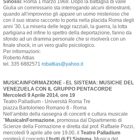
Sinossi
: Roma 1 marzo 1968. Dopo la battaglia di valle
Giulia un commissario sta interrogando alcuni dimostranti,
quando all'improvviso gli appare un uomo misterioso che
con il suo strano racconto lo porta nella placida Roma degli
anni '30. La miseria delle leggi razziali, la guerra, la lotta
partigiana ed infine lo spettro della deportazione, fanno da
sfondo ad un dramma personale che si risolverà con un
finale shock, in un vero giallo psicologico.
Per informazioni:
Roberto Attias
tel. 335 6882571
robattias@yahoo.it
MUSICAINFORMAZIONE - EL SISTEMA: MUSICHE DEL
VENEZUELA CON IL GRUPPO PENTACORDE
Mercoledì 9 Aprile 2014, ore 19
Teatro Palladium - Università Roma Tre
piazza Bartolomeo Romano 8 - Roma
Nell'ambito della rassegna di concerti e cultura musicale
"
MusicaInFormazione
, promossa dal Dipartimento di
Scienze della Formazione e diretta dal prof. Raffaele Pozzi,
mercoledì 9 aprile alle ore 19.00, il
Teatro Palladium
ospiterà il concerto
I frutti di El Sistema
. Musica del