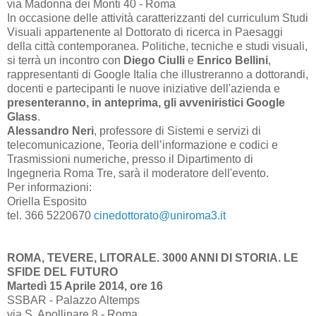
via Madonna dei Monti 40 - Roma
In occasione delle attività caratterizzanti del curriculum Studi
Visuali appartenente al Dottorato di ricerca in Paesaggi
della città contemporanea. Politiche, tecniche e studi visuali,
si terrà un incontro con
Diego Ciulli
e
Enrico Bellini
,
rappresentanti di Google Italia che illustreranno a dottorandi,
docenti e partecipanti le nuove iniziative dell'azienda e
presenteranno, in anteprima, gli avveniristici Google
Glass
.
Alessandro Neri
, professore di Sistemi e servizi di
telecomunicazione, Teoria dell’informazione e codici e
Trasmissioni numeriche, presso il Dipartimento di
Ingegneria Roma Tre, sarà il moderatore dell'evento.
Per informazioni:
Oriella Esposito
tel. 366 5220670
cinedottorato@uniroma3.it
ROMA, TEVERE, LITORALE. 3000 ANNI DI STORIA. LE
SFIDE DEL FUTURO
Martedì 15 Aprile 2014, ore 16
SSBAR - Palazzo Altemps
via S. Apollinare 8 - Roma