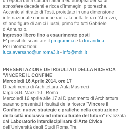
un’epoca della cultura italiana ed europea densa di
atmosfere decadenti e ricca d’immagini pittoresche.
Accanto al ritratto di Tosti, proiettato in una dimensione
internazionale comunque radicata nella terra d’Abruzzo,
sfilano figure di amici illustri, primo fra tutti Gabriele
d’Annunzio.
Ingresso libero fino a esaurimento posti
E' possibile scaricare il
programma
e la
locandina
Per informazioni:
luca.aversano@uniroma3.it
-
info@mthi.it
PRESENTAZIONE DEI RISULTATI DELLA RICERCA
'VINCERE IL CONFINE'
Mercoledì 16 Aprile 2014, ore 17
Dipartimento di Architettura, Aula Musmeci
largo G.B. Marzi 10 - Roma
Mercoledì 16 aprile alle 17 al Dipartimento di Architettura
saranno presentati i risultati della ricerca "
Vincere il
Confine: nuove strategie e pratiche nella costruzione
della città inclusiva ed interculturale del futuro
" realizzata
dal
Laboratorio interdisciplinare di Arte Civica
dell'Università degli Studi Roma Tre.