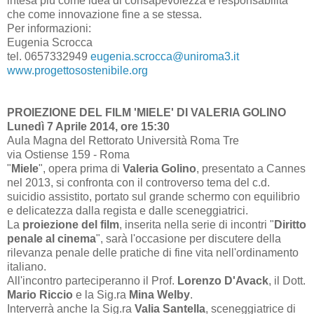
intesa più come idea di consapevolezza e responsabilità
che come innovazione fine a se stessa.
Per informazioni:
Eugenia Scrocca
tel. 0657332949
eugenia.scrocca@uniroma3.it
www.progettosostenibile.org
PROIEZIONE DEL FILM 'MIELE' DI VALERIA GOLINO
Lunedì 7 Aprile 2014, ore 15:30
Aula Magna del Rettorato Università Roma Tre
via Ostiense 159 - Roma
"
Miele
", opera prima di
Valeria Golino
, presentato a Cannes
nel 2013, si confronta con il controverso tema del c.d.
suicidio assistito, portato sul grande schermo con equilibrio
e delicatezza dalla regista e dalle sceneggiatrici.
La
proiezione del film
, inserita nella serie di incontri "
Diritto
penale al cinema
", sarà l'occasione per discutere della
rilevanza penale delle pratiche di fine vita nell'ordinamento
italiano.
All'incontro parteciperanno il Prof.
Lorenzo D'Avack
, il Dott.
Mario Riccio
e la Sig.ra
Mina Welby
.
Interverrà anche la Sig.ra
Valia Santella
, sceneggiatrice di