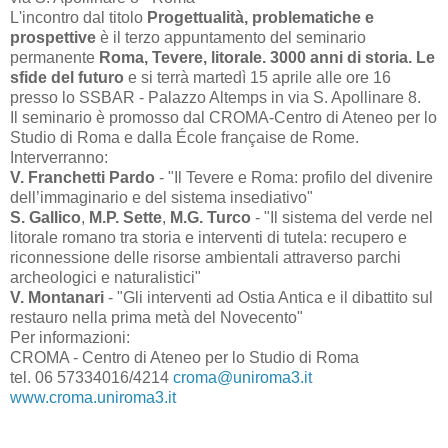
L'incontro dal titolo
Progettualità, problematiche e
prospettive
è il terzo appuntamento del seminario
permanente
Roma, Tevere, litorale. 3000 anni di storia. Le
sfide del futuro
e si terrà martedì 15 aprile alle ore 16
presso lo SSBAR - Palazzo Altemps in via S. Apollinare 8.
Il seminario è promosso dal CROMA-Centro di Ateneo per lo
Studio di Roma e dalla École française de Rome.
Interverranno:
V. Franchetti Pardo
- "Il Tevere e Roma: profilo del divenire
dell’immaginario e del sistema insediativo"
S. Gallico
,
M.P. Sette
,
M.G. Turco
- "Il sistema del verde nel
litorale romano tra storia e interventi di tutela: recupero e
riconnessione delle risorse ambientali attraverso parchi
archeologici e naturalistici"
V. Montanari
- "Gli interventi ad Ostia Antica e il dibattito sul
restauro nella prima metà del Novecento"
Per informazioni:
CROMA - Centro di Ateneo per lo Studio di Roma
tel. 06 57334016/4214
croma@uniroma3.it
www.croma.uniroma3.it