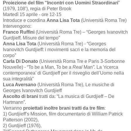
Proiezione del film “Incontri con Uomini Straordinari
”
(1979, 108’), regia di Peter Brook
Martedì 15 aprile - ore 12-15
Introduce e coordina
Anna Lisa Tota
(Università Roma Tre)
Intervengono:
Franco Ruffini
(Università Roma Tre) – “
Georges Ivanovitch
Gurdjieff. Misure del tempo”
Anna Lisa Tota
(Università Roma Tre) - “
Georges
Ivanovitch Gurdjieff: i movimenti sacri e la memoria del
corpo”
Carla Di Donato
(Università Roma Tre e Paris 3-Sorbonne
Nouvelle) -
“To be a Man, To
be a
Real
Man
”.
La ‘ricerca
contemporanea’ di Gurdjieff per il risveglio dell’Uomo nella
sua integralità”
Luca Aversano
(Università Roma Tre),
Le musiche di
Georges Ivanovitch Gurdjieff
Ascolto di brani
tratti da: “
La musica di Gurdjieff – De
Hartmann
”.
Verranno
proiettati inoltre brani tratti da tre film
:
1)
Gurdjieff’s Mission
,
film documentario di William Patrick
Patterson (2002),
2) Gurdjieff (1976),