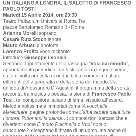
UN ITALIANO A LONDRA. IL SALOTTO DI FRANCESCO
PAOLO TOSTI
Martedì 15 Aprile 2014, ore 20:30
Teatro Palladium Università Roma Tre
piazza Bartolomeo Romano 8 - Roma
Arianna Morelli
soprano
Cesare Ruta Stoch
tenore
Mauro Arbusti
pianoforte
Lorenzo Profita
voce recitante
introduce
Giuseppe Leonelli
Secondo appuntamento della rassegna “
Voci dal mondo
”,
appuntamento periodico con testi cantati in lingue diverse,
su temi volta per volta riconducibili a momenti e culture
differenti della geografia e della storia del mondo. Da
un’idea di Alessandro D’Agostini, il programma della serata
racconta, tra musica e poesia, la storia di
Francesco Paolo
To
sti, un compositore italiano di fama, vissuto all’estero.
Melodie notissime e immortali come
’A vucchella
,
Marechiare
; pagine profonde come
L’alba sepàra dalla luce
l’ombra
,
Ridonami la calma
…; composizioni sarcastiche e
divertenti come
È morto Pulcinella
o
Vuol note o
banconote?
, disegnano il ritratto di un uomo, ma anche di