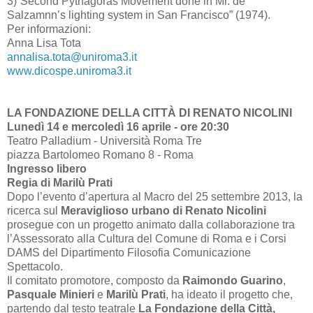
3)
“
Second Pythagoras Movement done in Mr. de
Salzamnn’s lighting system in San Francisco” (1974).
Per informazioni:
Anna Lisa Tota
annalisa.tota@uniroma3.it
www.dicospe.uniroma3.it
LA FONDAZIONE DELLA CITTÀ DI RENATO NICOLINI
Lunedì 14 e mercoledì 16 aprile - ore 20:30
Teatro Palladium - Università Roma Tre
piazza Bartolomeo Romano 8 - Roma
Ingresso libero
Regia di Marilù Prati
Dopo l’evento d’apertura al Macro del 25 settembre 2013, la
ricerca sul
Meraviglioso urbano di Renato Nicolini
prosegue con un progetto animato dalla collaborazione tra
l’Assessorato alla Cultura del Comune di Roma e i Corsi
DAMS del Dipartimento Filosofia Comunicazione
Spettacolo.
Il comitato promotore, composto da
Raimondo Guarino
,
Pasquale Minieri
e
Marilù Prati
, ha ideato il progetto che,
partendo dal testo teatrale
La Fondazione della Città,