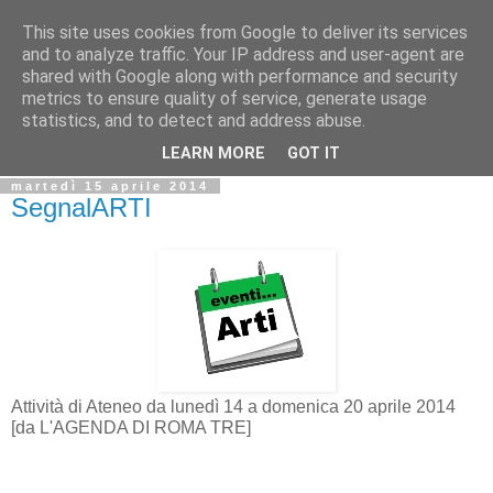
This site uses cookies from Google to deliver its services
Biblio@rti in
and to analyze traffic. Your IP address and user-agent are
shared with Google along with performance and security
metrics to ensure quality of service, generate usage
Il Blog della Biblioteca di Area delle arti per condividere
statistics, and to detect and address abuse.
informazioni iniziative incontri
LEARN MORE
GOT IT
martedì 15 aprile 2014
SegnalARTI
Attività di Ateneo da lunedì 14 a domenica 20 aprile 2014
[da L'AGENDA DI ROMA TRE]