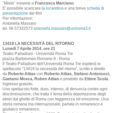
"Miele" insieme a
Francesca Marciano
.
E' possibile scaricare la
locandina
e una breve
scheda di
presentazione
del film
Per informazioni:
Antonella Massaro
tel. 06 57332573
antonella.massaro@uniroma3.it
13419 LA NECESSITÀ DEL RITORNO
Lunedì 7 Aprile 2014, ore 21
Teatro Palladium - Università Roma Tre
piazza Bartolomeo Romano 8 - Roma
Il Teatro Palladium dell'Università Roma Tre ospiterà lo
spettacolo “13419 la necessità del ritorno”, scritto e diretto
da
Roberto Attias
con
Roberto Attias, Stefano Antonucci,
Gaetano Mosca, Ruben Attias
e prodotto da
Ettore Scola
.
Ingresso gratuito.
Uno spettacolo forte, duro, intenso, di denuncia contro ogni
discriminazione, che tratta il tema della deportazione degli
ebrei dal ghetto di Roma con leggerezza ed emozione. Una
storia romana ma internazionale, parlata in romanesco e
giudaico romanesco.