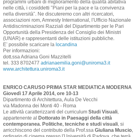
programmi urbani di miglioramento della qualità abitativa
nelle città, i cosiddetti "Piani per la pace e la convivenza
nella diversità". Ne discuteremo con altri ricercatori,
associazioni rom, Amnesty International, l'Ufficio Nazionale
Antidiscriminazioni Razziali del Dipartimento per le Pari
Opportunità della Presidenza del Consiglio dei Ministri
(UNAR) e rappresentanti delle istituzioni pubbliche.
E' possibile scaricare la
locandina
Per informazioni:
dott.ssa Adriana Goni Mazzitelli
tel. 333 8702477
adrianaemilia.goni@uniroma3.it
www.architettura.uniroma3.it
ENRICO CARUSO PRIMA STAR MEDIATICA MODERNA
Giovedì 17 Aprile 2014, ore 10-13
Dipartimento di Architettura, Aula De Vecchi
via Madonna dei Monti 40 - Roma
Le attività caratterizzanti del curriculum
Studi Visuali
,
appartenente al
Dottorato in Paesaggi della città
contemporanea. Politiche, tecniche e studi visuali
, si
arricchiscono del contributo della Prof.ssa
Giuliana Muscio
,
ordinario di cinema presso l'Università di Padova, che terrà