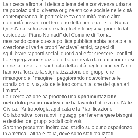
La ricerca affronta il delicato tema della convivenza urbana
tra popolazioni di diversa origine etnico e sociale nelle città
contemporanea, in particolare tra comunità rom e altre
comunità presenti nel territorio della periferia Est di Roma.
Quest'analisi ha evidenziato gli effetti negativi prodotti dal
cosiddetto "Piano Nomadi" del Comune di Roma,
mostrando come questa politica pubblica abbia portato alla
creazione di veri e propri "enclave" etnici, capaci di
squilibrare rapporti sociali quotidiani e far crescere i conflitti.
La segregazione spaziale urbana creata dai campi rom, cosi
come la crescita disordinata della città negli ultimi trent'anni,
hanno rafforzato la stigmatizzazione dei gruppi che
rimangono al "margine", peggiorando notevolmente le
condizioni di vita, sia delle loro comunità, che dei quartieri
limitrofi.
La ricerca-azione ha prodotto una
sperimentazione
metodologica innovativa
che ha favorito l'utilizzo dell'Arte
Civica, l'Antropologia applicata e la Pianificazione
Collaborativa, con nuovi linguaggi per far emergere bisogni
e desideri dei gruppi sociali coinvolti.
Saranno presentati inoltre casi studio su alcune esperienze
in America Latina e Italia, dove sono stati realizzati