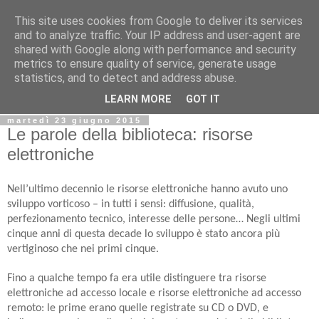
This site uses cookies from Google to deliver its services
Biblio@rti in
and to analyze traffic. Your IP address and user-agent are
shared with Google along with performance and security
metrics to ensure quality of service, generate usage
Il Blog della Biblioteca di Area delle arti per condividere
statistics, and to detect and address abuse.
informazioni iniziative incontri
LEARN MORE
GOT IT
martedì 23 giugno 2015
Le parole della biblioteca: risorse
elettroniche
Nell’ultimo decennio le risorse elettroniche hanno avuto uno
sviluppo vorticoso – in tutti i sensi: diffusione, qualità,
perfezionamento tecnico, interesse delle persone… Negli ultimi
cinque anni di questa decade lo sviluppo è stato ancora più
vertiginoso che nei primi cinque.
Fino a qualche tempo fa era utile distinguere tra risorse
elettroniche ad accesso locale e risorse elettroniche ad accesso
remoto: le prime erano quelle registrate su CD o DVD, e