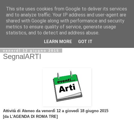
This site uses cookies from Google to deliver its services
Biblio@rti in
and to analyze traffic. Your IP address and user-agent are
shared with Google along with performance and security
metrics to ensure quality of service, generate usage
Il Blog della Biblioteca di Area delle arti per condividere
statistics, and to detect and address abuse.
informazioni iniziative incontri
LEARN MORE
GOT IT
venerdì 12 giugno 2015
SegnalARTI
Attività di Ateneo da venerdì 12 a giovedì 18 giugno 2015
[da L'AGENDA DI ROMA TRE]