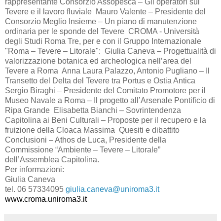
rappresentante Consorzio Assopesca – Gli operatori sul
Tevere e il lavoro fluviale Mauro Valente – Presidente del
Consorzio Meglio Insieme – Un piano di manutenzione
ordinaria per le sponde del Tevere CROMA - Università
degli Studi Roma Tre, per e con il Gruppo Internazionale
"Roma – Tevere – Litorale": Giulia Caneva – Progettualità di
valorizzazione botanica ed archeologica nell’area del
Tevere a Roma Anna Laura Palazzo, Antonio Pugliano – Il
Transetto del Delta del Tevere tra Portus e Ostia Antica
Sergio Biraghi – Presidente del Comitato Promotore per il
Museo Navale a Roma – Il progetto all’Arsenale Pontificio di
Ripa Grande Elisabetta Bianchi – Sovrintendenza
Capitolina ai Beni Culturali – Proposte per il recupero e la
fruizione della Cloaca Massima Quesiti e dibattito
Conclusioni – Athos de Luca, Presidente della
Commissione “Ambiente – Tevere – Litorale”
dell’Assemblea Capitolina.
Per informazioni:
Giulia Caneva
tel. 06 57334095
giulia.caneva@uniroma3.it
www.croma.uniroma3.it