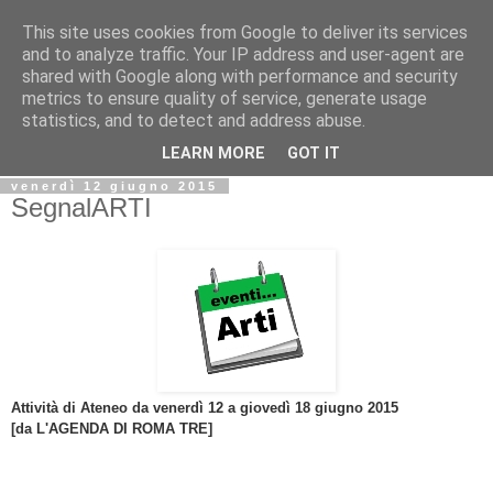
This site uses cookies from Google to deliver its services
Biblio@rti in
and to analyze traffic. Your IP address and user-agent are
shared with Google along with performance and security
metrics to ensure quality of service, generate usage
Il Blog della Biblioteca di Area delle arti per condividere
statistics, and to detect and address abuse.
informazioni iniziative incontri
LEARN MORE
GOT IT
venerdì 12 giugno 2015
SegnalARTI
Attività di Ateneo da venerdì 12 a giovedì 18 giugno 2015
[da L'AGENDA DI ROMA TRE]