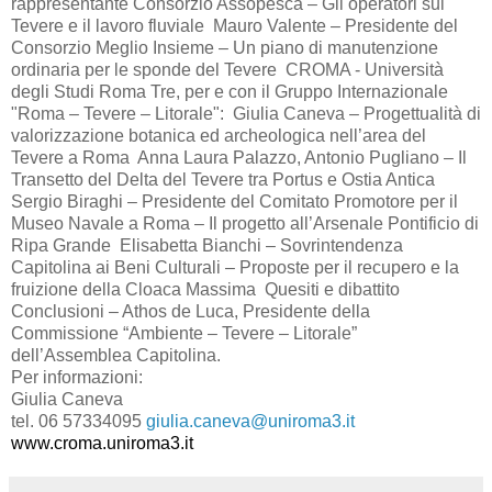
rappresentante Consorzio Assopesca – Gli operatori sul
Tevere e il lavoro fluviale Mauro Valente – Presidente del
Consorzio Meglio Insieme – Un piano di manutenzione
ordinaria per le sponde del Tevere CROMA - Università
degli Studi Roma Tre, per e con il Gruppo Internazionale
"Roma – Tevere – Litorale": Giulia Caneva – Progettualità di
valorizzazione botanica ed archeologica nell’area del
Tevere a Roma Anna Laura Palazzo, Antonio Pugliano – Il
Transetto del Delta del Tevere tra Portus e Ostia Antica
Sergio Biraghi – Presidente del Comitato Promotore per il
Museo Navale a Roma – Il progetto all’Arsenale Pontificio di
Ripa Grande Elisabetta Bianchi – Sovrintendenza
Capitolina ai Beni Culturali – Proposte per il recupero e la
fruizione della Cloaca Massima Quesiti e dibattito
Conclusioni – Athos de Luca, Presidente della
Commissione “Ambiente – Tevere – Litorale”
dell’Assemblea Capitolina.
Per informazioni:
Giulia Caneva
tel. 06 57334095
giulia.caneva@uniroma3.it
www.croma.uniroma3.it