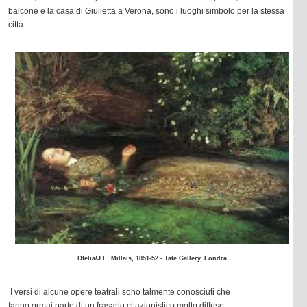
balcone e la casa di Giulietta a Verona, sono i luoghi simbolo per la stessa
città.
Ofelia/J.E. Millais, 1851-52 - Tate Gallery, Londra
I versi di alcune opere teatrali sono talmente conosciuti che
fanno ormai parte di un frasario citazionistico molto diffuso.