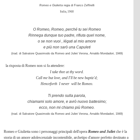
Romeo e Giulietta
regia di Franco Zeffirelli
Italia, 1968
O Romeo, Romeo, perché tu sei Romeo
Rinnega dunque tuo padre, rifiuta quel nome,
o se non vuoi , légati al mio amore
e più non sarò una Capuleti
(trad. di Salvatore Quasimodo da Romeo and Juliet
Verona, Arnaldo Mondadori, 1949)
la risposta di Romeo non si fa attendere:
I take thee at thy word.
Call me but love, and I'll be new baptiz'd;
Henceforth I never will be Romeo.
Ti prendo sulla parola,
chiamami solo amore, e avrò nuovo battesimo;
ecco, non mi chiamo più Romeo.
(trad. di Salvatore Quasimodo da Romeo and Juliet
Verona, Arnaldo Mondadori, 1949)
Romeo e Giulietta sono i personaggi principali dell'opera
Romeo and Juliet
che è la
storia di un amore adolescenziale incontenibile, archetipo d'amore perfetto destinato a