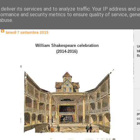
deliver its services and to analyze traffic. Your IP address and 
formance and security metrics to ensure quality of service, gen
abuse.
lunedì 7 settembre 2015
William Shakespeare celebration
Un
(2014-2016)
bi
R
..
pr
co
pa