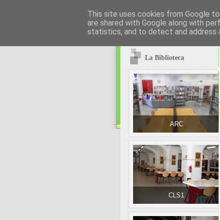
This site uses cookies from Google to 
are shared with Google along with per
statistics, and to detect and address 
La Biblioteca
ARC
CLS1