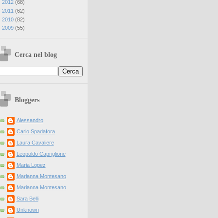
►
2012
(
68
)
►
2011
(
62
)
►
2010
(
82
)
►
2009
(
55
)
Cerca nel blog
Bloggers
Alessandro
Carlo Spadafora
Laura Cavaliere
Leopoldo Capriglione
Maria Lopez
Marianna Montesano
Marianna Montesano
Sara Belli
Unknown