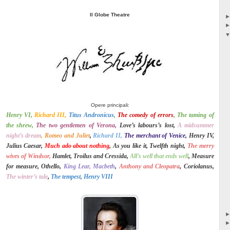
Il Globe Theatre
Opere principali:
Henry VI,
Richard III,
Titus Andronicus
,
The comedy of errors
, The taming of
the shrew,
The two gentlemen of Verona,
Love’s labours’s lost,
A midsummer
night’s dream
,
Romeo and Juliet
,
Richard II,
The merchant of Venice
, Henry IV,
Julius Caesar,
Much ado about nothing
, As you like it, Twelfth night,
The merry
wives of Windsor,
Hamlet, Troilus and Cressida,
All’s well that ends well
, Measure
for measure, Othello,
King Lear, Macbeth
,
Anthony and Cleopatra
, Coriolanus,
The winter’s tale
,
The tempest, Henry VIII