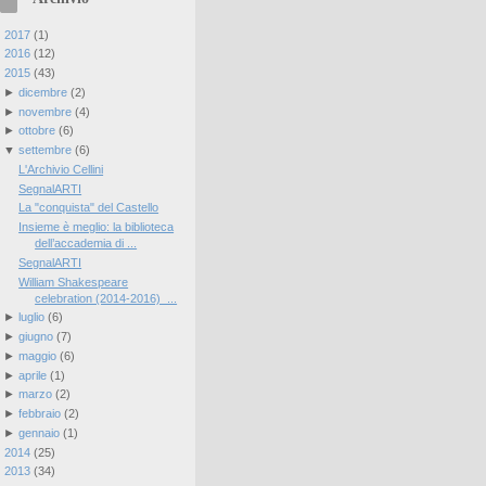
►
2017
(
1
)
►
2016
(
12
)
▼
2015
(
43
)
►
dicembre
(
2
)
►
novembre
(
4
)
►
ottobre
(
6
)
▼
settembre
(
6
)
L'Archivio Cellini
SegnalARTI
La "conquista" del Castello
Insieme è meglio: la biblioteca
dell’accademia di ...
SegnalARTI
William Shakespeare
celebration (2014-2016) ...
►
luglio
(
6
)
►
giugno
(
7
)
►
maggio
(
6
)
►
aprile
(
1
)
►
marzo
(
2
)
►
febbraio
(
2
)
►
gennaio
(
1
)
►
2014
(
25
)
►
2013
(
34
)