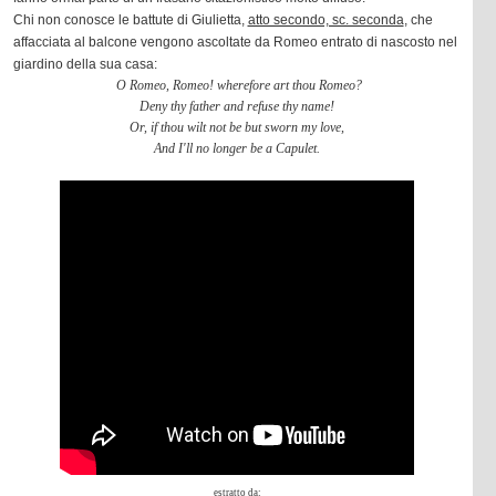
Chi non conosce le battute di Giulietta,
atto secondo, sc. seconda
, che
affacciata al balcone vengono ascoltate da Romeo entrato di nascosto nel
giardino della sua casa:
O Romeo, Romeo! wherefore art thou Romeo?
Deny thy father and refuse thy name!
Or, if thou wilt not be but sworn my love,
And I'll no longer be a Capulet.
estratto da: