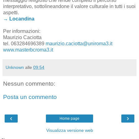
messaggio religioso che rende completo il percorso
interpretativo, sottolineandone il valore culturale in tutti i suoi
aspetti.
→ Locandina
Per informazioni:
Maurizio Caciotta
tel. 063284696389
maurizio.caciotta@uniroma3.it
www.masterbcroma3.it
Unknown
alle
09:54
Nessun commento:
Posta un commento
‹
›
Home page
Visualizza versione web