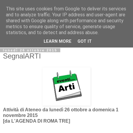
This site uses cookies from Google to deliver its services
Biblio@rti in
and to analyze traffic. Your IP address and user-agent are
shared with Google along with performance and security
metrics to ensure quality of service, generate usage
Il Blog della Biblioteca di Area delle arti per condividere
statistics, and to detect and address abuse.
informazioni iniziative incontri
LEARN MORE
GOT IT
lunedì 26 ottobre 2015
SegnalARTI
Attività di Ateneo da lunedì 26 ottobre a domenica 1
novembre 2015
[da L'AGENDA DI ROMA TRE]