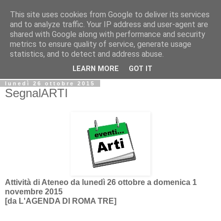
This site uses cookies from Google to deliver its services
Biblio@rti in
and to analyze traffic. Your IP address and user-agent are
shared with Google along with performance and security
metrics to ensure quality of service, generate usage
Il Blog della Biblioteca di Area delle arti per condividere
statistics, and to detect and address abuse.
informazioni iniziative incontri
LEARN MORE
GOT IT
lunedì 26 ottobre 2015
SegnalARTI
Attività di Ateneo da lunedì 26 ottobre a domenica 1
novembre 2015
[da L'AGENDA DI ROMA TRE]