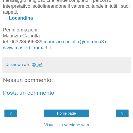
messaggio religioso che rende completo il percorso
interpretativo, sottolineandone il valore culturale in tutti i suoi
aspetti.
→ Locandina
Per informazioni:
Maurizio Caciotta
tel. 063284696389
maurizio.caciotta@uniroma3.it
www.masterbcroma3.it
Unknown
alle
09:54
Nessun commento:
Posta un commento
‹
›
Home page
Visualizza versione web