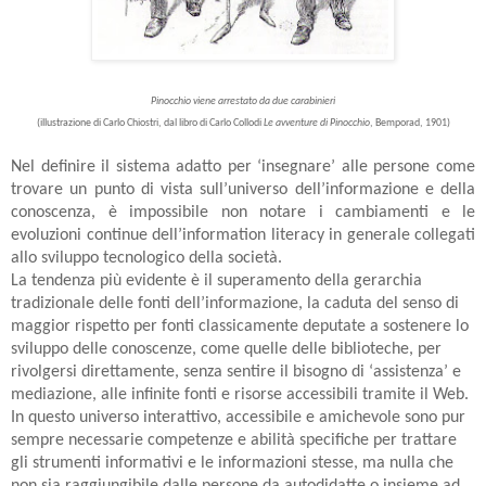
Pinocchio viene arrestato da due carabinieri
(illustrazione di Carlo Chiostri, dal libro di Carlo Collodi
Le avventure di Pinocchio
, Bemporad, 1901)
Nel definire il sistema adatto per ‘insegnare’ alle persone come
trovare un punto di vista sull’universo dell’informazione e della
conoscenza, è impossibile non notare i cambiamenti e le
evoluzioni continue dell’information literacy in generale collegati
allo sviluppo tecnologico della società.
La tendenza più evidente è il superamento della gerarchia
tradizionale delle fonti dell’informazione, la caduta del senso di
maggior rispetto per fonti classicamente deputate a sostenere lo
sviluppo delle conoscenze, come quelle delle biblioteche, per
rivolgersi direttamente, senza sentire il bisogno di ‘assistenza’ e
mediazione, alle infinite fonti e risorse accessibili tramite il Web.
In questo universo interattivo, accessibile e amichevole sono pur
sempre necessarie competenze e abilità specifiche per trattare
gli strumenti informativi e le informazioni stesse, ma nulla che
non sia raggiungibile dalle persone da autodidatte o insieme ad