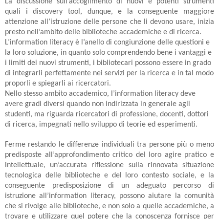
La discussione sull’accoglimento di nuovi e potenti strumenti
quali i discovery tool, dunque, e la conseguente maggiore
attenzione all’istruzione delle persone che li devono usare, inizia
presto nell’ambito delle biblioteche accademiche e di ricerca.
L’information literacy è l’anello di congiunzione delle questioni e
la loro soluzione, in quanto solo comprendendo bene i vantaggi e
i limiti dei nuovi strumenti, i bibliotecari possono essere in grado
di integrarli perfettamente nei servizi per la ricerca e in tal modo
proporli e spiegarli ai ricercatori.
Nello stesso ambito accademico, l’information literacy deve
avere gradi diversi quando non indirizzata in generale agli
studenti, ma riguarda ricercatori di professione, docenti, dottori
di ricerca, impegnati nello sviluppo di teorie ed esperimenti.
Ferme restando le differenze individuali tra persone più o meno
predisposte all’approfondimento critico del loro agire pratico e
intellettuale, un’accurata riflessione sulla rinnovata situazione
tecnologica delle biblioteche e del loro contesto sociale, e la
conseguente predisposizione di un adeguato percorso di
istruzione all’information literacy, possono aiutare la comunità
che si rivolge alle biblioteche, e non solo a quelle accademiche, a
trovare e utilizzare quel potere che la conoscenza fornisce per