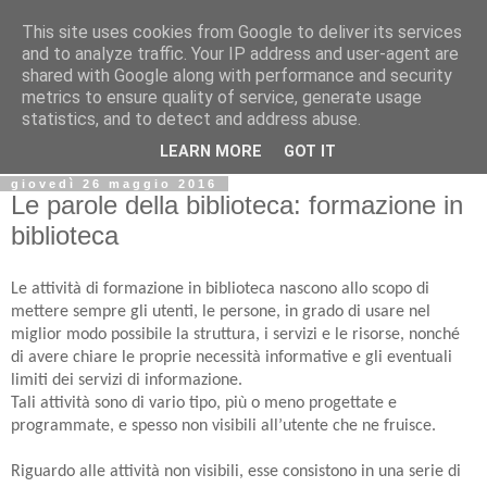
This site uses cookies from Google to deliver its services
Biblio@rti in
and to analyze traffic. Your IP address and user-agent are
shared with Google along with performance and security
metrics to ensure quality of service, generate usage
Il Blog della Biblioteca di Area delle arti per condividere
statistics, and to detect and address abuse.
informazioni iniziative incontri
LEARN MORE
GOT IT
giovedì 26 maggio 2016
Le parole della biblioteca: formazione in
biblioteca
Le attività di formazione in biblioteca nascono allo scopo di
mettere sempre gli utenti, le persone, in grado di usare nel
miglior modo possibile la struttura, i servizi e le risorse, nonché
di avere chiare le proprie necessità informative e gli eventuali
limiti dei servizi di informazione.
Tali attività sono di vario tipo, più o meno progettate e
programmate, e spesso non visibili all’utente che ne fruisce.
Riguardo alle attività non visibili, esse consistono in una serie di