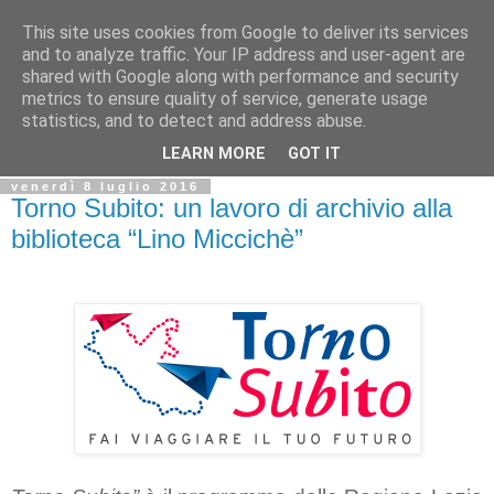
This site uses cookies from Google to deliver its services
Biblio@rti in
and to analyze traffic. Your IP address and user-agent are
shared with Google along with performance and security
metrics to ensure quality of service, generate usage
Il Blog della Biblioteca di Area delle arti per condividere
statistics, and to detect and address abuse.
informazioni iniziative incontri
LEARN MORE
GOT IT
venerdì 8 luglio 2016
Torno Subito: un lavoro di archivio alla
biblioteca “Lino Miccichè”