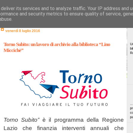
deliver its services and to analyze traffic. Your IP address and 
formance and security metrics to ensure quality of service, gen
abuse.
venerdì 8 luglio 2016
Torno Subito: un lavoro di archivio alla biblioteca “Lino
Un
bi
Miccichè”
R
..
pr
co
pa
Torno Subito”
è il programma della Regione
Lazio che finanzia interventi annuali che