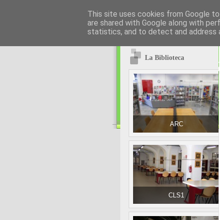
This site uses cookies from Google to 
are shared with Google along with per
statistics, and to detect and address 
La Biblioteca
ARC
CLS1