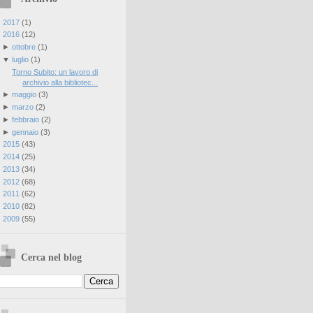
►
2017
(
1
)
▼
2016
(
12
)
►
ottobre
(
1
)
▼
luglio
(
1
)
Torno Subito: un lavoro di
archivio alla bibliotec...
►
maggio
(
3
)
►
marzo
(
2
)
►
febbraio
(
2
)
►
gennaio
(
3
)
►
2015
(
43
)
►
2014
(
25
)
►
2013
(
34
)
►
2012
(
68
)
►
2011
(
62
)
►
2010
(
82
)
►
2009
(
55
)
Cerca nel blog