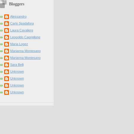
Bloggers
Alessandro
Carlo Spadafora
Laura Cavaliere
Leopoldo Capriglione
Maria Lopez
Marianna Montesano
Marianna Montesano
Sara Belli
Unknown
Unknown
Unknown
Unknown