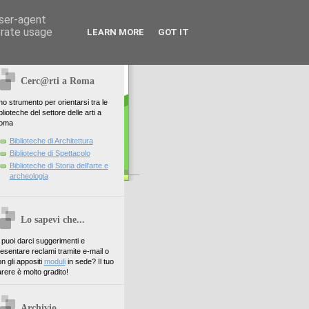
user-agent
erate usage
LEARN MORE
GOT IT
Cerc@rti a Roma
o strumento per orientarsi tra le
blioteche del settore delle arti a
oma
Biblioteche di Architettura
Biblioteche di Spettacolo
Biblioteche di Storia dell'arte e
archeologia
Lo sapevi che...
. puoi darci suggerimenti e
esentare reclami tramite e-mail o
n gli appositi
moduli
in sede? Il tuo
rere è molto gradito!
Archivio