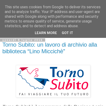
This site uses cookies from Google to deliver its services
Biblio@rti in
and to analyze traffic. Your IP address and user-agent are
shared with Google along with performance and security
metrics to ensure quality of service, generate usage
Il Blog della Biblioteca di Area delle arti per condividere
statistics, and to detect and address abuse.
informazioni iniziative incontri
LEARN MORE
GOT IT
venerdì 8 luglio 2016
Torno Subito: un lavoro di archivio alla
biblioteca “Lino Miccichè”