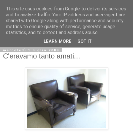
This site uses cookies from Google to deliver its services
Biblio@rti in
and to analyze traffic. Your IP address and user-agent are
shared with Google along with performance and security
metrics to ensure quality of service, generate usage
Il Blog della Biblioteca di Area delle arti per condividere
statistics, and to detect and address abuse.
informazioni iniziative incontri
LEARN MORE
GOT IT
mercoledì 1 luglio 2009
C'eravamo tanto amati...