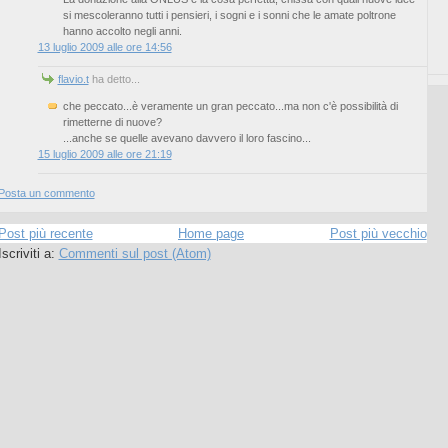
si mescoleranno tutti i pensieri, i sogni e i sonni che le amate poltrone
hanno accolto negli anni.
13 luglio 2009 alle ore 14:56
flavio.t
ha detto...
che peccato...è veramente un gran peccato...ma non c'è possibilità di
rimetterne di nuove?
...anche se quelle avevano davvero il loro fascino...
15 luglio 2009 alle ore 21:19
Posta un commento
Post più recente
Home page
Post più vecchio
Iscriviti a:
Commenti sul post (Atom)