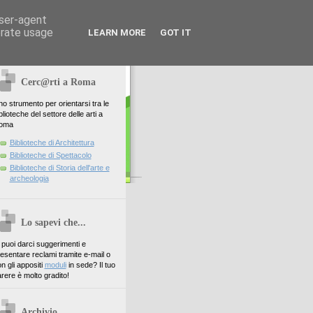
user-agent
erate usage
LEARN MORE
GOT IT
Cerc@rti a Roma
o strumento per orientarsi tra le
blioteche del settore delle arti a
oma
Biblioteche di Architettura
Biblioteche di Spettacolo
Biblioteche di Storia dell'arte e
archeologia
Lo sapevi che...
. puoi darci suggerimenti e
esentare reclami tramite e-mail o
n gli appositi
moduli
in sede? Il tuo
rere è molto gradito!
Archivio