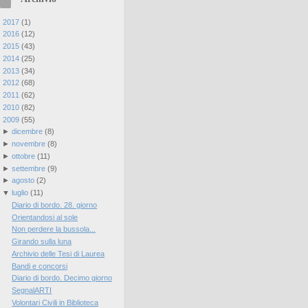
►
2017
(
1
)
►
2016
(
12
)
►
2015
(
43
)
►
2014
(
25
)
►
2013
(
34
)
►
2012
(
68
)
►
2011
(
62
)
►
2010
(
82
)
▼
2009
(
55
)
►
dicembre
(
8
)
►
novembre
(
8
)
►
ottobre
(
11
)
►
settembre
(
9
)
►
agosto
(
2
)
▼
luglio
(
11
)
Diario di bordo. 28. giorno
Orientandosi al sole
Non perdere la bussola...
Girando sulla luna
Archivio delle Tesi di Laurea
Bandi e concorsi
Diario di bordo. Decimo giorno
SegnalARTI
Volontari Civili in Biblioteca