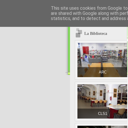
This site uses cookies from Google to 
are shared with Google along with per
statistics, and to detect and address 
La Biblioteca
ARC
CLS1