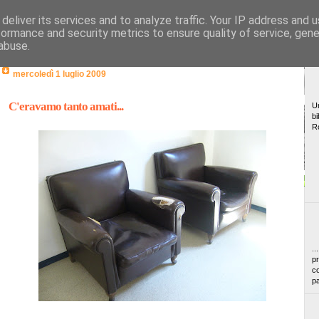
deliver its services and to analyze traffic. Your IP address and 
formance and security metrics to ensure quality of service, gen
abuse.
mercoledì 1 luglio 2009
C'eravamo tanto amati...
Un
bi
R
..
pr
co
pa