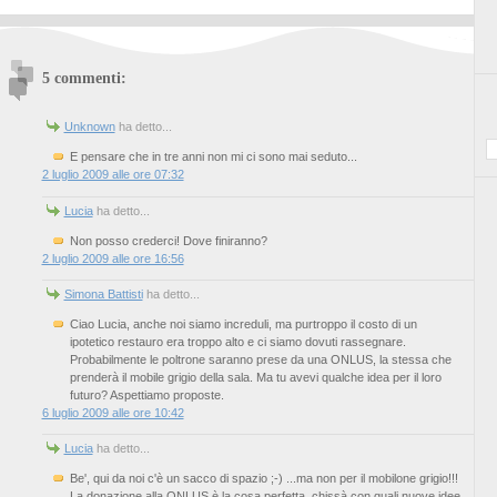
5 commenti:
Unknown
ha detto...
E pensare che in tre anni non mi ci sono mai seduto...
2 luglio 2009 alle ore 07:32
Lucia
ha detto...
Non posso crederci! Dove finiranno?
2 luglio 2009 alle ore 16:56
Simona Battisti
ha detto...
Ciao Lucia, anche noi siamo increduli, ma purtroppo il costo di un
ipotetico restauro era troppo alto e ci siamo dovuti rassegnare.
Probabilmente le poltrone saranno prese da una ONLUS, la stessa che
prenderà il mobile grigio della sala. Ma tu avevi qualche idea per il loro
futuro? Aspettiamo proposte.
6 luglio 2009 alle ore 10:42
Lucia
ha detto...
Be', qui da noi c'è un sacco di spazio ;-) ...ma non per il mobilone grigio!!!
La donazione alla ONLUS è la cosa perfetta, chissà con quali nuove idee