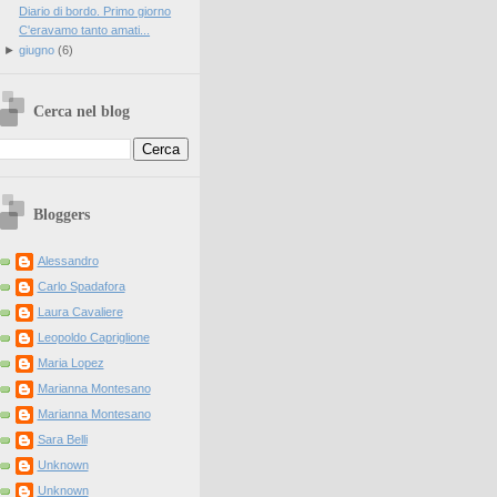
Diario di bordo. Primo giorno
C'eravamo tanto amati...
►
giugno
(
6
)
Cerca nel blog
Bloggers
Alessandro
Carlo Spadafora
Laura Cavaliere
Leopoldo Capriglione
Maria Lopez
Marianna Montesano
Marianna Montesano
Sara Belli
Unknown
Unknown