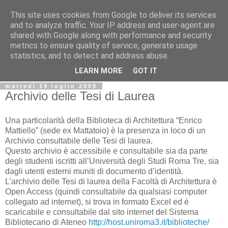
This site uses cookies from Google to deliver its services
Biblio@rti in
and to analyze traffic. Your IP address and user-agent are
shared with Google along with performance and security
metrics to ensure quality of service, generate usage
Il Blog della Biblioteca di Area delle arti per condividere
statistics, and to detect and address abuse.
informazioni iniziative incontri
LEARN MORE
GOT IT
martedì 14 luglio 2009
Archivio delle Tesi di Laurea
Una particolarità della Biblioteca di Architettura “Enrico
Mattiello” (sede ex Mattatoio) è la presenza in loco di un
Archivio consultabile delle Tesi di laurea.
Questo archivio è accessibile e consultabile sia da parte
degli studenti iscritti all’Università degli Studi Roma Tre, sia
dagli utenti esterni muniti di documento d’identità.
L’archivio delle Tesi di laurea della Facoltà di Architettura è
Open Access (quindi consultabile da qualsiasi computer
collegato ad internet), si trova in formato Excel ed è
scaricabile e consultabile dal sito internet del Sistema
Bibliotecario di Ateneo
http://host.uniroma3.it/biblioteche/