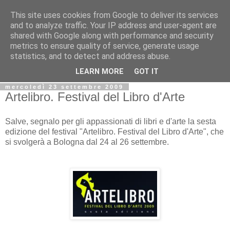
This site uses cookies from Google to deliver its services
Biblio@rti in
and to analyze traffic. Your IP address and user-agent are
shared with Google along with performance and security
metrics to ensure quality of service, generate usage
Il Blog della Biblioteca di Area delle arti per condividere
statistics, and to detect and address abuse.
informazioni iniziative incontri
LEARN MORE
GOT IT
mercoledì 23 settembre 2009
Artelibro. Festival del Libro d'Arte
Salve, segnalo per gli appassionati di libri e d'arte la sesta
edizione del festival "Artelibro. Festival del Libro d'Arte", che
si svolgerà a Bologna dal 24 al 26 settembre.