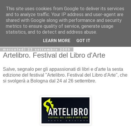
This site uses cookies from Google to deliver its services
Biblio@rti in
and to analyze traffic. Your IP address and user-agent are
shared with Google along with performance and security
metrics to ensure quality of service, generate usage
Il Blog della Biblioteca di Area delle arti per condividere
statistics, and to detect and address abuse.
informazioni iniziative incontri
LEARN MORE
GOT IT
mercoledì 23 settembre 2009
Artelibro. Festival del Libro d'Arte
Salve, segnalo per gli appassionati di libri e d'arte la sesta
edizione del festival "Artelibro. Festival del Libro d'Arte", che
si svolgerà a Bologna dal 24 al 26 settembre.