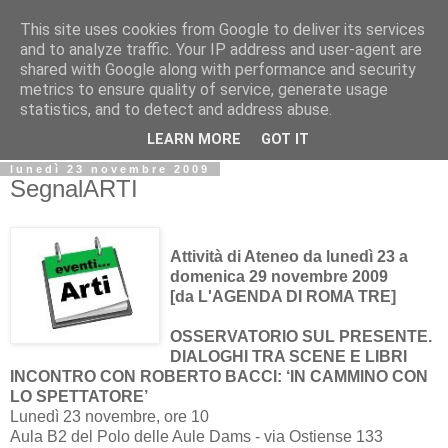
This site uses cookies from Google to deliver its services
Biblio@rti in
and to analyze traffic. Your IP address and user-agent are
shared with Google along with performance and security
metrics to ensure quality of service, generate usage
Il Blog della Biblioteca di Area delle arti per condividere
statistics, and to detect and address abuse.
informazioni iniziative incontri
LEARN MORE
GOT IT
lunedì 23 novembre 2009
SegnalARTI
Attività di Ateneo da lunedì 23 a
domenica 29 novembre 2009
[da L'AGENDA DI ROMA TRE]
OSSERVATORIO SUL PRESENTE.
DIALOGHI TRA SCENE E LIBRI
INCONTRO CON ROBERTO BACCI: ‘IN CAMMINO CON
LO SPETTATORE’
Lunedì 23 novembre, ore 10
Aula B2 del Polo delle Aule Dams - via Ostiense 133