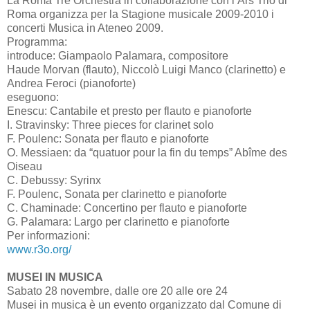
La Roma Tre Orchestra in collaborazione con l’Ars Trio di
Roma organizza per la Stagione musicale 2009-2010 i
concerti Musica in Ateneo 2009.
Programma:
introduce: Giampaolo Palamara, compositore
Haude Morvan (flauto), Niccolò Luigi Manco (clarinetto) e
Andrea Feroci (pianoforte)
eseguono:
Enescu: Cantabile et presto per flauto e pianoforte
I. Stravinsky: Three pieces for clarinet solo
F. Poulenc: Sonata per flauto e pianoforte
O. Messiaen: da “quatuor pour la fin du temps” Abîme des
Oiseau
C. Debussy: Syrinx
F. Poulenc, Sonata per clarinetto e pianoforte
C. Chaminade: Concertino per flauto e pianoforte
G. Palamara: Largo per clarinetto e pianoforte
Per informazioni:
www.r3o.org/
MUSEI IN MUSICA
Sabato 28 novembre, dalle ore 20 alle ore 24
Musei in musica è un evento organizzato dal Comune di