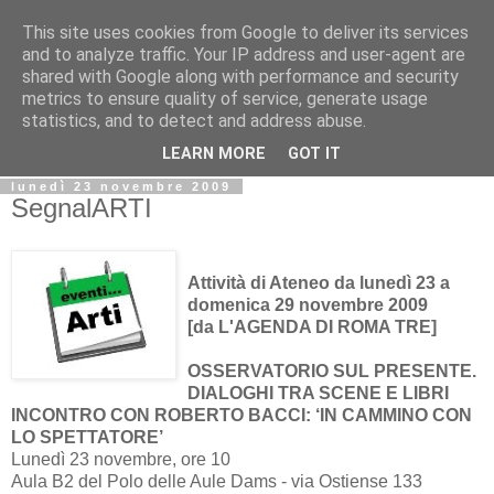
This site uses cookies from Google to deliver its services
Biblio@rti in
and to analyze traffic. Your IP address and user-agent are
shared with Google along with performance and security
metrics to ensure quality of service, generate usage
Il Blog della Biblioteca di Area delle arti per condividere
statistics, and to detect and address abuse.
informazioni iniziative incontri
LEARN MORE
GOT IT
lunedì 23 novembre 2009
SegnalARTI
Attività di Ateneo da lunedì 23 a
domenica 29 novembre 2009
[da L'AGENDA DI ROMA TRE]
OSSERVATORIO SUL PRESENTE.
DIALOGHI TRA SCENE E LIBRI
INCONTRO CON ROBERTO BACCI: ‘IN CAMMINO CON
LO SPETTATORE’
Lunedì 23 novembre, ore 10
Aula B2 del Polo delle Aule Dams - via Ostiense 133