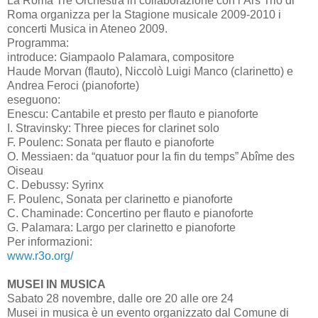
La Roma Tre Orchestra in collaborazione con l’Ars Trio di
Roma organizza per la Stagione musicale 2009-2010 i
concerti Musica in Ateneo 2009.
Programma:
introduce: Giampaolo Palamara, compositore
Haude Morvan (flauto), Niccolò Luigi Manco (clarinetto) e
Andrea Feroci (pianoforte)
eseguono:
Enescu: Cantabile et presto per flauto e pianoforte
I. Stravinsky: Three pieces for clarinet solo
F. Poulenc: Sonata per flauto e pianoforte
O. Messiaen: da “quatuor pour la fin du temps” Abîme des
Oiseau
C. Debussy: Syrinx
F. Poulenc, Sonata per clarinetto e pianoforte
C. Chaminade: Concertino per flauto e pianoforte
G. Palamara: Largo per clarinetto e pianoforte
Per informazioni:
www.r3o.org/
MUSEI IN MUSICA
Sabato 28 novembre, dalle ore 20 alle ore 24
Musei in musica è un evento organizzato dal Comune di