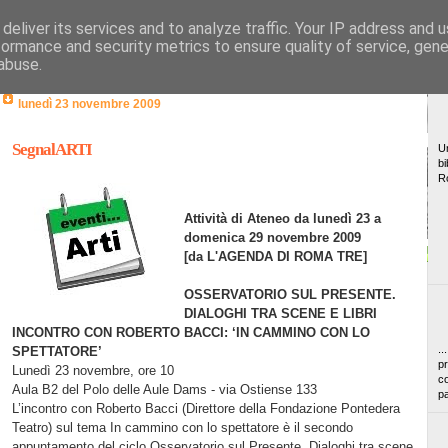
deliver its services and to analyze traffic. Your IP address and 
formance and security metrics to ensure quality of service, gen
abuse.
lunedì 23 novembre 2009
SegnalARTI
Un
bi
R
Attività di Ateneo da lunedì 23 a
domenica 29 novembre 2009
[da L'AGENDA DI ROMA TRE]
OSSERVATORIO SUL PRESENTE.
DIALOGHI TRA SCENE E LIBRI
INCONTRO CON ROBERTO BACCI: ‘IN CAMMINO CON LO
..
SPETTATORE’
pr
Lunedì 23 novembre, ore 10
co
Aula B2 del Polo delle Aule Dams - via Ostiense 133
pa
L’incontro con Roberto Bacci (Direttore della Fondazione Pontedera
Teatro) sul tema In cammino con lo spettatore è il secondo
appuntamento del ciclo Osservatorio sul Presente. Dialoghi tra scene