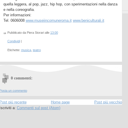
quella leggera, al pop, jazz, hip hop, con sperimentazioni nella danza
e nella coreografia.
Per informazioni:
Tel. 0606008
www.museiincomuneroma.it
www.beniculturali.it
Pubblicato da Piera Storari
alle
13:00
Condividi
|
Etichette:
musica
,
teatro
0 commenti:
Posta un commento
Post più recente
Home page
Post più vecchio
Iscriviti a:
Commenti sul post (Atom)