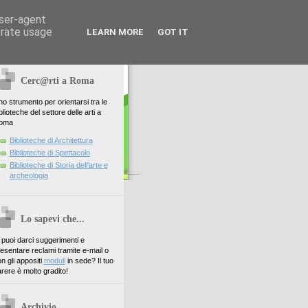
user-agent
erate usage
LEARN MORE
GOT IT
Cerc@rti a Roma
o strumento per orientarsi tra le
blioteche del settore delle arti a
oma
Biblioteche di Architettura
Biblioteche di Spettacolo
Biblioteche di Storia dell'arte e
archeologia
Lo sapevi che...
. puoi darci suggerimenti e
esentare reclami tramite e-mail o
n gli appositi
moduli
in sede? Il tuo
rere è molto gradito!
Archivio