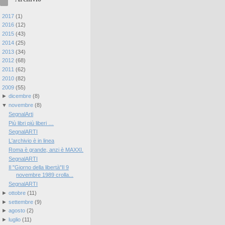
►
2017
(
1
)
►
2016
(
12
)
►
2015
(
43
)
►
2014
(
25
)
►
2013
(
34
)
►
2012
(
68
)
►
2011
(
62
)
►
2010
(
82
)
▼
2009
(
55
)
►
dicembre
(
8
)
▼
novembre
(
8
)
SegnalArti
Più libri più liberi …
SegnalARTI
L'archivio è in linea
Roma è grande, anzi è MAXXI.
SegnalARTI
Il "Giorno della libertà"Il 9
novembre 1989 crolla...
SegnalARTI
►
ottobre
(
11
)
►
settembre
(
9
)
►
agosto
(
2
)
►
luglio
(
11
)