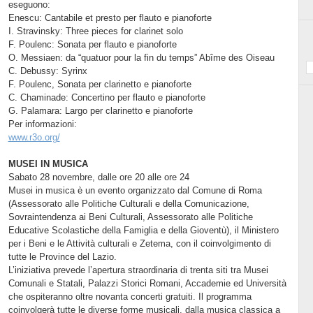
eseguono:
Enescu: Cantabile et presto per flauto e pianoforte
I. Stravinsky: Three pieces for clarinet solo
F. Poulenc: Sonata per flauto e pianoforte
O. Messiaen: da “quatuor pour la fin du temps” Abîme des Oiseau
C. Debussy: Syrinx
F. Poulenc, Sonata per clarinetto e pianoforte
C. Chaminade: Concertino per flauto e pianoforte
G. Palamara: Largo per clarinetto e pianoforte
Per informazioni:
www.r3o.org/
MUSEI IN MUSICA
Sabato 28 novembre, dalle ore 20 alle ore 24
Musei in musica è un evento organizzato dal Comune di Roma
(Assessorato alle Politiche Culturali e della Comunicazione,
Sovraintendenza ai Beni Culturali, Assessorato alle Politiche
Educative Scolastiche della Famiglia e della Gioventù), il Ministero
per i Beni e le Attività culturali e Zetema, con il coinvolgimento di
tutte le Province del Lazio.
L’iniziativa prevede l’apertura straordinaria di trenta siti tra Musei
Comunali e Statali, Palazzi Storici Romani, Accademie ed Università
che ospiteranno oltre novanta concerti gratuiti. Il programma
coinvolgerà tutte le diverse forme musicali, dalla musica classica a