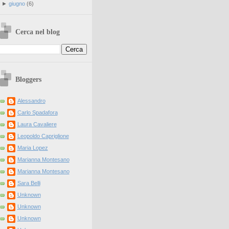
►
giugno
(
6
)
Cerca nel blog
Bloggers
Alessandro
Carlo Spadafora
Laura Cavaliere
Leopoldo Capriglione
Maria Lopez
Marianna Montesano
Marianna Montesano
Sara Belli
Unknown
Unknown
Unknown