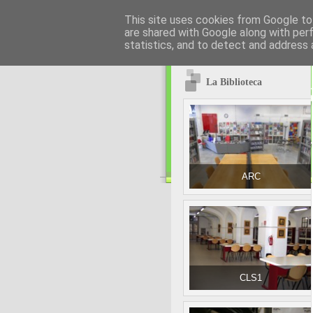
This site uses cookies from Google to 
are shared with Google along with per
statistics, and to detect and address 
La Biblioteca
ARC
CLS1