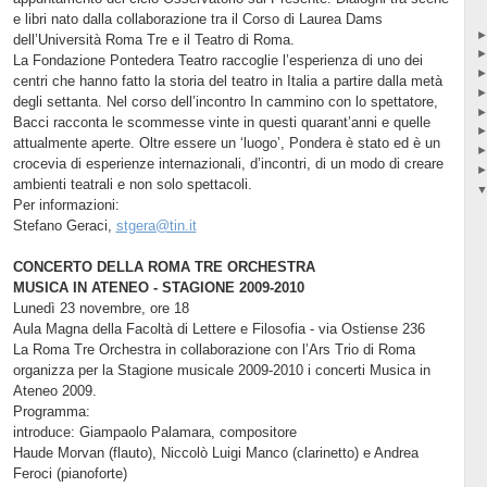
e libri nato dalla collaborazione tra il Corso di Laurea Dams
dell’Università Roma Tre e il Teatro di Roma.
La Fondazione Pontedera Teatro raccoglie l’esperienza di uno dei
centri che hanno fatto la storia del teatro in Italia a partire dalla metà
degli settanta. Nel corso dell’incontro In cammino con lo spettatore,
Bacci racconta le scommesse vinte in questi quarant’anni e quelle
attualmente aperte. Oltre essere un ‘luogo’, Pondera è stato ed è un
crocevia di esperienze internazionali, d’incontri, di un modo di creare
ambienti teatrali e non solo spettacoli.
Per informazioni:
Stefano Geraci,
stgera@tin.it
CONCERTO DELLA ROMA TRE ORCHESTRA
MUSICA IN ATENEO - STAGIONE 2009-2010
Lunedì 23 novembre, ore 18
Aula Magna della Facoltà di Lettere e Filosofia - via Ostiense 236
La Roma Tre Orchestra in collaborazione con l’Ars Trio di Roma
organizza per la Stagione musicale 2009-2010 i concerti Musica in
Ateneo 2009.
Programma:
introduce: Giampaolo Palamara, compositore
Haude Morvan (flauto), Niccolò Luigi Manco (clarinetto) e Andrea
Feroci (pianoforte)