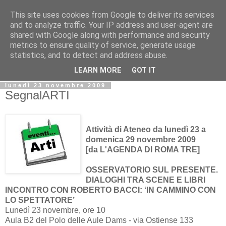
This site uses cookies from Google to deliver its services
Biblio@rti in
and to analyze traffic. Your IP address and user-agent are
shared with Google along with performance and security
metrics to ensure quality of service, generate usage
Il Blog della Biblioteca di Area delle arti per condividere
statistics, and to detect and address abuse.
informazioni iniziative incontri
LEARN MORE
GOT IT
lunedì 23 novembre 2009
SegnalARTI
Attività di Ateneo da lunedì 23 a
domenica 29 novembre 2009
[da L'AGENDA DI ROMA TRE]
OSSERVATORIO SUL PRESENTE.
DIALOGHI TRA SCENE E LIBRI
INCONTRO CON ROBERTO BACCI: ‘IN CAMMINO CON
LO SPETTATORE’
Lunedì 23 novembre, ore 10
Aula B2 del Polo delle Aule Dams - via Ostiense 133