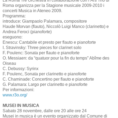
La Roma Tre Orchestra in collaborazione con l’Ars Trio di
Roma organizza per la Stagione musicale 2009-2010 i
concerti Musica in Ateneo 2009.
Programma:
introduce: Giampaolo Palamara, compositore
Haude Morvan (flauto), Niccolò Luigi Manco (clarinetto) e
Andrea Feroci (pianoforte)
eseguono:
Enescu: Cantabile et presto per flauto e pianoforte
I. Stravinsky: Three pieces for clarinet solo
F. Poulenc: Sonata per flauto e pianoforte
O. Messiaen: da “quatuor pour la fin du temps” Abîme des
Oiseau
C. Debussy: Syrinx
F. Poulenc, Sonata per clarinetto e pianoforte
C. Chaminade: Concertino per flauto e pianoforte
G. Palamara: Largo per clarinetto e pianoforte
Per informazioni:
www.r3o.org/
MUSEI IN MUSICA
Sabato 28 novembre, dalle ore 20 alle ore 24
Musei in musica è un evento organizzato dal Comune di