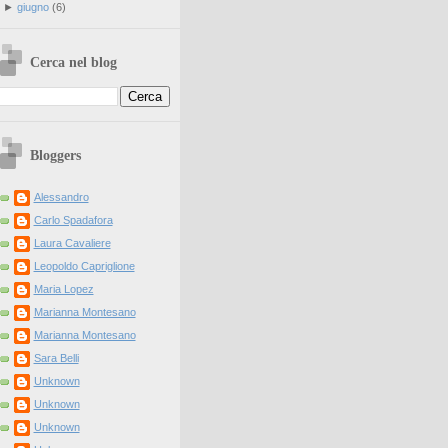
►
giugno
(
6
)
Cerca nel blog
Bloggers
Alessandro
Carlo Spadafora
Laura Cavaliere
Leopoldo Capriglione
Maria Lopez
Marianna Montesano
Marianna Montesano
Sara Belli
Unknown
Unknown
Unknown