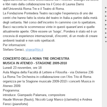
e libri nato dalla collaborazione tra il Corso di Laurea Dams
dell’Università Roma Tre e il Teatro di Roma.
La Fondazione Pontedera Teatro raccoglie l’esperienza di uno dei
centri che hanno fatto la storia del teatro in Italia a partire dalla metà
degli settanta. Nel corso dell’incontro In cammino con lo spettatore,
Bacci racconta le scommesse vinte in questi quarant’anni e quelle
attualmente aperte. Oltre essere un ‘luogo’, Pondera è stato ed è un
crocevia di esperienze internazionali, d’incontri, di un modo di creare
ambienti teatrali e non solo spettacoli.
Per informazioni:
Stefano Geraci,
stgera@tin.it
CONCERTO DELLA ROMA TRE ORCHESTRA
MUSICA IN ATENEO - STAGIONE 2009-2010
Lunedì 23 novembre, ore 18
Aula Magna della Facoltà di Lettere e Filosofia - via Ostiense 236
La Roma Tre Orchestra in collaborazione con l’Ars Trio di Roma
organizza per la Stagione musicale 2009-2010 i concerti Musica in
Ateneo 2009.
Programma:
introduce: Giampaolo Palamara, compositore
Haude Morvan (flauto), Niccolò Luigi Manco (clarinetto) e Andrea
Feroci (pianoforte)