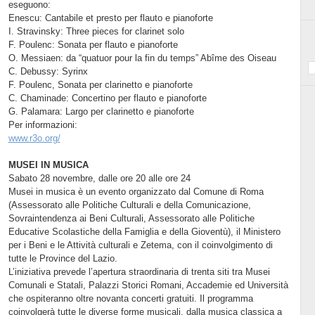
eseguono:
Enescu: Cantabile et presto per flauto e pianoforte
I. Stravinsky: Three pieces for clarinet solo
F. Poulenc: Sonata per flauto e pianoforte
O. Messiaen: da “quatuor pour la fin du temps” Abîme des Oiseau
C. Debussy: Syrinx
F. Poulenc, Sonata per clarinetto e pianoforte
C. Chaminade: Concertino per flauto e pianoforte
G. Palamara: Largo per clarinetto e pianoforte
Per informazioni:
www.r3o.org/
MUSEI IN MUSICA
Sabato 28 novembre, dalle ore 20 alle ore 24
Musei in musica è un evento organizzato dal Comune di Roma
(Assessorato alle Politiche Culturali e della Comunicazione,
Sovraintendenza ai Beni Culturali, Assessorato alle Politiche
Educative Scolastiche della Famiglia e della Gioventù), il Ministero
per i Beni e le Attività culturali e Zetema, con il coinvolgimento di
tutte le Province del Lazio.
L’iniziativa prevede l’apertura straordinaria di trenta siti tra Musei
Comunali e Statali, Palazzi Storici Romani, Accademie ed Università
che ospiteranno oltre novanta concerti gratuiti. Il programma
coinvolgerà tutte le diverse forme musicali, dalla musica classica a