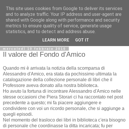
This site uses cookies from Google to deliver its services
Biblio@rti in
and to analyze traffic. Your IP address and user-agent are
shared with Google along with performance and security
metrics to ensure quality of service, generate usage
Il Blog della Biblioteca di Area delle arti per condividere
statistics, and to detect and address abuse.
informazioni iniziative incontri
LEARN MORE
GOT IT
mercoledì 10 febbraio 2010
Il valore del Fondo d'Amico
Quando mi è arrivata la notizia della scomparsa di
Alessandro d'Amico, era stata da pochissimo ultimata la
catalogazione della collezione personale di libri che il
Professore aveva donato alla nostra biblioteca.
Ho avuto la fortuna di incontrare Alessandro d'Amico nelle
stesse occasioni che Piera Storari ci ha raccontato nel post
precedente a questo; mi fa piacere aggiungere e
condividere con voi un ricordo personale, che si aggiunge a
quegli episodi.
Nel momento del trasloco dei libri in biblioteca c'era bisogno
di personale che coordinasse la ditta incaricata; fu per