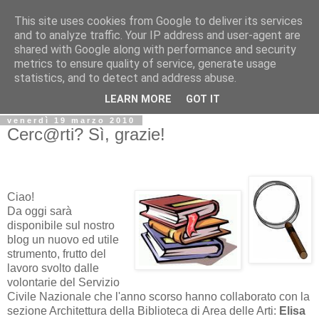
This site uses cookies from Google to deliver its services
Biblio@rti in
and to analyze traffic. Your IP address and user-agent are
shared with Google along with performance and security
metrics to ensure quality of service, generate usage
Il Blog della Biblioteca di Area delle arti per condividere
statistics, and to detect and address abuse.
informazioni iniziative incontri
LEARN MORE
GOT IT
venerdì 19 marzo 2010
Cerc@rti? Sì, grazie!
Ciao!
Da oggi sarà
disponibile sul nostro
blog un nuovo ed utile
strumento, frutto del
lavoro svolto dalle
volontarie del Servizio
Civile Nazionale che l'anno scorso hanno collaborato con la
sezione Architettura della Biblioteca di Area delle Arti:
Elisa