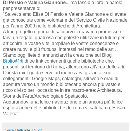
Di Persio
e
Valeria Giannone
... ma lascio a loro la parola
per presentarvelo:
"Salve, siamo Elisa Di Persio e Valeria Giannone e ci avete
già conosciute come volontarie del Servizo Civile Nazionale
per l'anno 2009 nelle biblioteche di Architettura.
A fine progetto e prima di salutarvi ci eravamo promesse di
farvi un regalo, qualcosa che poteste utilizzare in futuro per
arricchire le vostre vite, ampliare le vostre conoscenze e
creare nuovi e più fruttuosi interessi nel ramo delle arti.
Siamo oggi liete di annunciarvi la creazione sul Blog
Biblio@rti
di tre link contenenti quelle biblioteche che,
presenti sul territorio di Roma, afferiscono all'area delle arti.
Questa mini-guida serve ad indirizzarvi grazie ai suoi
collegamenti: Google Maps, cataloghi, siti web e orari di
apertura verso un mondo bibliotecario ancora più vasto e
ricco diviso per l'occasione in tre macro-aree: Architettura,
Storia dell'Arte/Archeologia e Spettacolo.
Augurandovi una felice navigazione e un'ancora più felice
esplorazione nelle biblioteche di Roma vi salutiamo, Elisa e
Valeria".
Sara Belli
alle
15:22