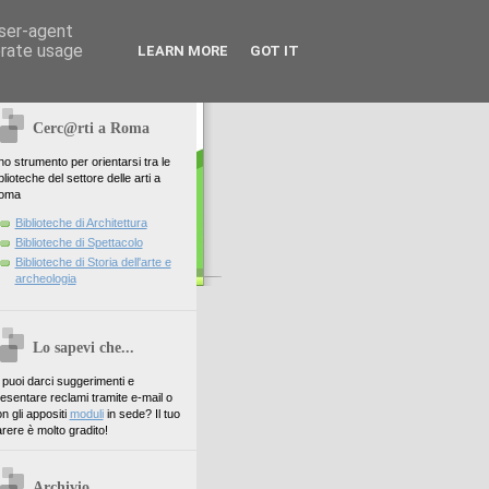
user-agent
erate usage
LEARN MORE
GOT IT
Cerc@rti a Roma
o strumento per orientarsi tra le
blioteche del settore delle arti a
oma
Biblioteche di Architettura
Biblioteche di Spettacolo
Biblioteche di Storia dell'arte e
archeologia
Lo sapevi che...
. puoi darci suggerimenti e
esentare reclami tramite e-mail o
n gli appositi
moduli
in sede? Il tuo
rere è molto gradito!
Archivio