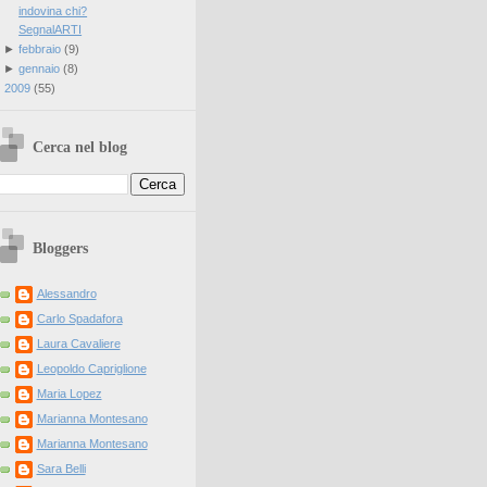
indovina chi?
SegnalARTI
►
febbraio
(
9
)
►
gennaio
(
8
)
►
2009
(
55
)
Cerca nel blog
Bloggers
Alessandro
Carlo Spadafora
Laura Cavaliere
Leopoldo Capriglione
Maria Lopez
Marianna Montesano
Marianna Montesano
Sara Belli