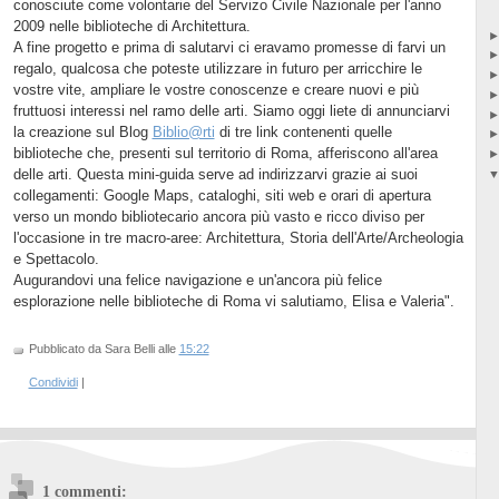
conosciute come volontarie del Servizo Civile Nazionale per l'anno
2009 nelle biblioteche di Architettura.
A fine progetto e prima di salutarvi ci eravamo promesse di farvi un
regalo, qualcosa che poteste utilizzare in futuro per arricchire le
vostre vite, ampliare le vostre conoscenze e creare nuovi e più
fruttuosi interessi nel ramo delle arti. Siamo oggi liete di annunciarvi
la creazione sul Blog
Biblio@rti
di tre link contenenti quelle
biblioteche che, presenti sul territorio di Roma, afferiscono all'area
delle arti. Questa mini-guida serve ad indirizzarvi grazie ai suoi
collegamenti: Google Maps, cataloghi, siti web e orari di apertura
verso un mondo bibliotecario ancora più vasto e ricco diviso per
l'occasione in tre macro-aree: Architettura, Storia dell'Arte/Archeologia
e Spettacolo.
Augurandovi una felice navigazione e un'ancora più felice
esplorazione nelle biblioteche di Roma vi salutiamo, Elisa e Valeria".
Pubblicato da Sara Belli
alle
15:22
Condividi
|
1 commenti: