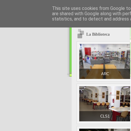
This site uses cookies from Google to 
are shared with Google along with per
statistics, and to detect and address 
La Biblioteca
ARC
CLS1