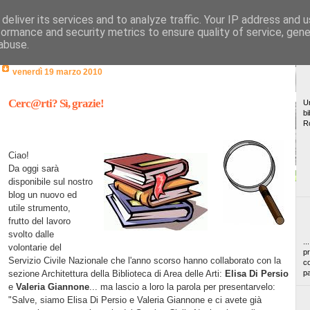
deliver its services and to analyze traffic. Your IP address and 
formance and security metrics to ensure quality of service, gen
abuse.
venerdì 19 marzo 2010
Cerc@rti? Sì, grazie!
Un
bi
R
Ciao!
Da oggi sarà
disponibile sul nostro
blog un nuovo ed
utile strumento,
frutto del lavoro
svolto dalle
..
volontarie del
pr
Servizio Civile Nazionale che l'anno scorso hanno collaborato con la
co
sezione Architettura della Biblioteca di Area delle Arti:
Elisa Di Persio
pa
e
Valeria Giannone
... ma lascio a loro la parola per presentarvelo:
"Salve, siamo Elisa Di Persio e Valeria Giannone e ci avete già