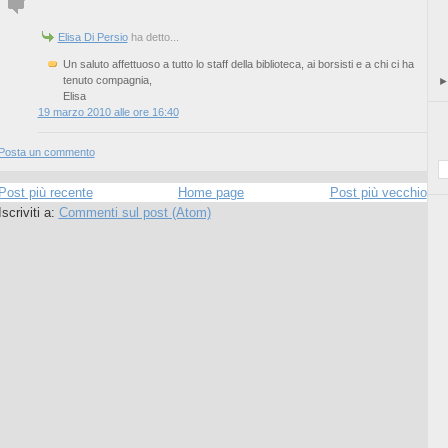
Elisa Di Persio
ha detto...
Un saluto affettuoso a tutto lo staff della biblioteca, ai borsisti e a chi ci ha
tenuto compagnia,
Elisa
19 marzo 2010 alle ore 16:40
Posta un commento
Post più recente
Home page
Post più vecchio
Iscriviti a:
Commenti sul post (Atom)