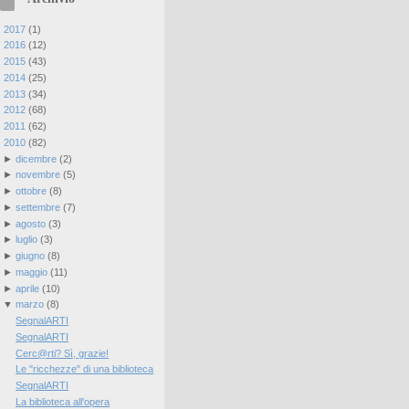
►
2017
(
1
)
►
2016
(
12
)
►
2015
(
43
)
►
2014
(
25
)
►
2013
(
34
)
►
2012
(
68
)
►
2011
(
62
)
▼
2010
(
82
)
►
dicembre
(
2
)
►
novembre
(
5
)
►
ottobre
(
8
)
►
settembre
(
7
)
►
agosto
(
3
)
►
luglio
(
3
)
►
giugno
(
8
)
►
maggio
(
11
)
►
aprile
(
10
)
▼
marzo
(
8
)
SegnalARTI
SegnalARTI
Cerc@rti? Sì, grazie!
Le "ricchezze" di una biblioteca
SegnalARTI
La biblioteca all'opera