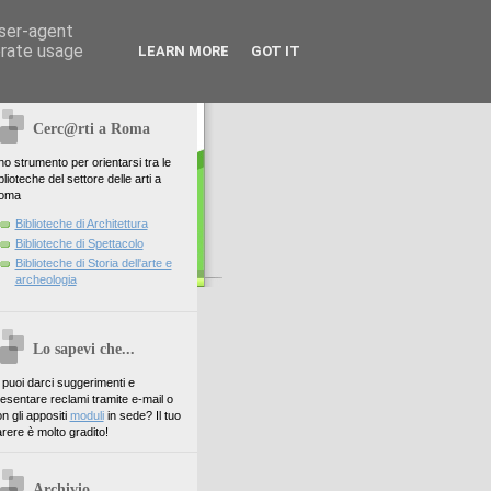
user-agent
erate usage
LEARN MORE
GOT IT
Cerc@rti a Roma
o strumento per orientarsi tra le
blioteche del settore delle arti a
oma
Biblioteche di Architettura
Biblioteche di Spettacolo
Biblioteche di Storia dell'arte e
archeologia
Lo sapevi che...
. puoi darci suggerimenti e
esentare reclami tramite e-mail o
n gli appositi
moduli
in sede? Il tuo
rere è molto gradito!
Archivio