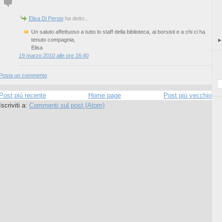
Elisa Di Persio
ha detto...
Un saluto affettuoso a tutto lo staff della biblioteca, ai borsisti e a chi ci ha
tenuto compagnia,
Elisa
19 marzo 2010 alle ore 16:40
Posta un commento
Post più recente
Home page
Post più vecchio
Iscriviti a:
Commenti sul post (Atom)