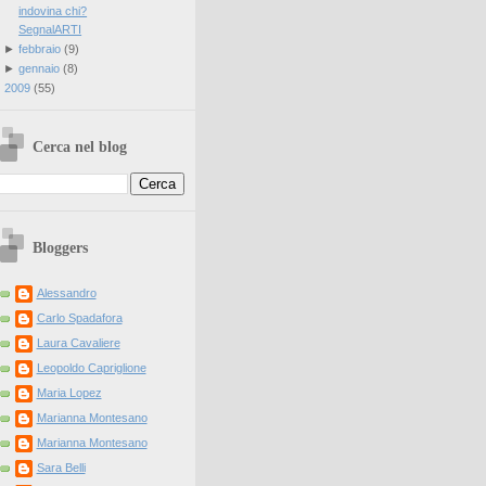
indovina chi?
SegnalARTI
►
febbraio
(
9
)
►
gennaio
(
8
)
►
2009
(
55
)
Cerca nel blog
Bloggers
Alessandro
Carlo Spadafora
Laura Cavaliere
Leopoldo Capriglione
Maria Lopez
Marianna Montesano
Marianna Montesano
Sara Belli