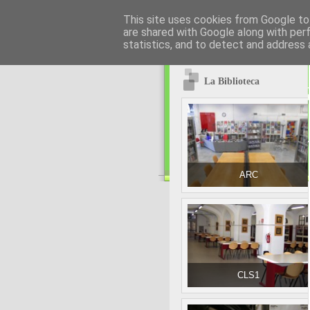
This site uses cookies from Google to 
are shared with Google along with per
statistics, and to detect and address 
La Biblioteca
ARC
CLS1