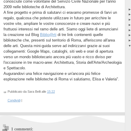
conosciute come volontarie del Servizo Civile Nazionale per l'anno
2009 nelle biblioteche di Architettura.
A fine progetto e prima di salutarvi ci eravamo promesse di farvi un
regalo, qualcosa che poteste utilizzare in futuro per arricchire le
vostre vite, ampliare le vostre conoscenze e creare nuovi e più
fruttuosi interessi nel ramo delle arti. Siamo oggi liete di annunciarvi
la creazione sul Blog
Biblio@rti
di tre link contenenti quelle
biblioteche che, presenti sul territorio di Roma, afferiscono all'area
delle arti. Questa mini-guida serve ad indirizzarvi grazie ai suoi
collegamenti: Google Maps, cataloghi, siti web e orari di apertura
verso un mondo bibliotecario ancora più vasto e ricco diviso per
l'occasione in tre macro-aree: Architettura, Storia dell'Arte/Archeologia
e Spettacolo.
Augurandovi una felice navigazione e un'ancora più felice
esplorazione nelle biblioteche di Roma vi salutiamo, Elisa e Valeria".
Pubblicato da Sara Belli
alle
15:22
Condividi
|
1 commenti: