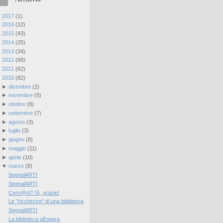
►
2017
(
1
)
►
2016
(
12
)
►
2015
(
43
)
►
2014
(
25
)
►
2013
(
34
)
►
2012
(
68
)
►
2011
(
62
)
▼
2010
(
82
)
►
dicembre
(
2
)
►
novembre
(
5
)
►
ottobre
(
8
)
►
settembre
(
7
)
►
agosto
(
3
)
►
luglio
(
3
)
►
giugno
(
8
)
►
maggio
(
11
)
►
aprile
(
10
)
▼
marzo
(
8
)
SegnalARTI
SegnalARTI
Cerc@rti? Sì, grazie!
Le "ricchezze" di una biblioteca
SegnalARTI
La biblioteca all'opera