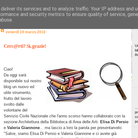
deliver its services and to analyze traffic. Your IP address and 
formance and security metrics to ensure quality of service, gen
abuse.
venerdì 19 marzo 2010
Cerc@rti? Sì, grazie!
Un
bi
R
Ciao!
Da oggi sarà
disponibile sul nostro
blog un nuovo ed
utile strumento,
frutto del lavoro
svolto dalle
..
volontarie del
pr
Servizio Civile Nazionale che l'anno scorso hanno collaborato con la
co
sezione Architettura della Biblioteca di Area delle Arti:
Elisa Di Persio
pa
e
Valeria Giannone
... ma lascio a loro la parola per presentarvelo:
"Salve, siamo Elisa Di Persio e Valeria Giannone e ci avete già