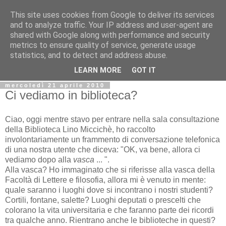
This site uses cookies from Google to deliver its services
Biblio@rti in
and to analyze traffic. Your IP address and user-agent are
shared with Google along with performance and security
metrics to ensure quality of service, generate usage
Il Blog della Biblioteca di Area delle arti per condividere
statistics, and to detect and address abuse.
informazioni iniziative incontri
LEARN MORE
GOT IT
mercoledì 21 aprile 2010
Ci vediamo in biblioteca?
Ciao, oggi mentre stavo per entrare nella sala consultazione
della Biblioteca Lino Miccichè, ho raccolto
involontariamente un frammento di conversazione telefonica
di una nostra utente che diceva: "OK, va bene, allora ci
vediamo dopo alla
vasca
... ".
Alla vasca? Ho immaginato che si riferisse alla vasca della
Facoltà di Lettere e filosofia, allora mi è venuto in mente:
quale saranno i luoghi dove si incontrano i nostri studenti?
Cortili, fontane, salette? Luoghi deputati o prescelti che
colorano la vita universitaria e che faranno parte dei ricordi
tra qualche anno. Rientrano anche le biblioteche in questi?