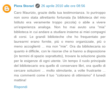
Piera Storari
26 aprile 2010 alle ore 08:56
Caro Maurizio, grazie della tua testimonianza. Io purtroppo
non sono stata altrettanto fortunata (la biblioteca del mio
Istituto era veramente troppo piccola) o abile a vivere
un'esperienza analoga. Non ho mai avuto una "mia"
biblioteca in cui andare a studiare insieme ai miei compagni
di corsi. Le grandi biblioteche che ho frequentato per
laurearmi erano fornite, più o meno organizzate, più o
meno accoglienti ... ma non "mie". Ora da bibliotecaria so
quanto è difficile, con le risorse che si hanno a disposizione
(in termini di spazio soprattutto), trovare la soluzione giusta
per le esigenze di ogni utente. Un tempo il ruolo principale
del bibliotecario era quello di conservare libri, ora quello di
cercare soluzioni ... molto stimolante, a volte frustrante ...
ma commenti come il tuo "colorano di ottimismo" il lunedì
mattina!
Rispondi