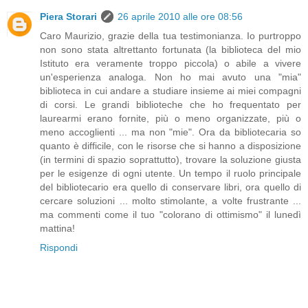
Piera Storari
26 aprile 2010 alle ore 08:56
Caro Maurizio, grazie della tua testimonianza. Io purtroppo
non sono stata altrettanto fortunata (la biblioteca del mio
Istituto era veramente troppo piccola) o abile a vivere
un'esperienza analoga. Non ho mai avuto una "mia"
biblioteca in cui andare a studiare insieme ai miei compagni
di corsi. Le grandi biblioteche che ho frequentato per
laurearmi erano fornite, più o meno organizzate, più o
meno accoglienti ... ma non "mie". Ora da bibliotecaria so
quanto è difficile, con le risorse che si hanno a disposizione
(in termini di spazio soprattutto), trovare la soluzione giusta
per le esigenze di ogni utente. Un tempo il ruolo principale
del bibliotecario era quello di conservare libri, ora quello di
cercare soluzioni ... molto stimolante, a volte frustrante ...
ma commenti come il tuo "colorano di ottimismo" il lunedì
mattina!
Rispondi