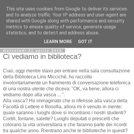
This site uses cookies from Google to deliver its services
Biblio@rti in
and to analyze traffic. Your IP address and user-agent are
shared with Google along with performance and security
metrics to ensure quality of service, generate usage
Il Blog della Biblioteca di Area delle arti per condividere
statistics, and to detect and address abuse.
informazioni iniziative incontri
LEARN MORE
GOT IT
mercoledì 21 aprile 2010
Ci vediamo in biblioteca?
Ciao, oggi mentre stavo per entrare nella sala consultazione
della Biblioteca Lino Miccichè, ho raccolto
involontariamente un frammento di conversazione telefonica
di una nostra utente che diceva: "OK, va bene, allora ci
vediamo dopo alla
vasca
... ".
Alla vasca? Ho immaginato che si riferisse alla vasca della
Facoltà di Lettere e filosofia, allora mi è venuto in mente:
quale saranno i luoghi dove si incontrano i nostri studenti?
Cortili, fontane, salette? Luoghi deputati o prescelti che
colorano la vita universitaria e che faranno parte dei ricordi
tra qualche anno. Rientrano anche le biblioteche in questi?