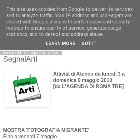
This site uses cookies from Google to deliver its services
Biblio@rti in
and to analyze traffic. Your IP address and user-agent are
shared with Google along with performance and security
metrics to ensure quality of service, generate usage
Il Blog della Biblioteca di Area delle arti per condividere
statistics, and to detect and address abuse.
informazioni iniziative incontri
LEARN MORE
GOT IT
venerdì 30 aprile 2010
SegnalArti
Attività di Ateneo da lunedì 3 a
domenica 9 maggio 2010
[da L'AGENDA DI ROMA TRE]
MOSTRA 'FOTOGRAFIA MIGRANTE'
Fino a venerdì 7 maggio