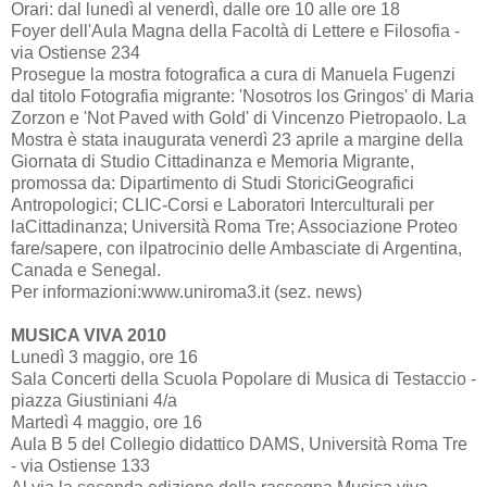
Orari: dal lunedì al venerdì, dalle ore 10 alle ore 18
Foyer dell'Aula Magna della Facoltà di Lettere e Filosofia -
via Ostiense 234
Prosegue la mostra fotografica a cura di Manuela Fugenzi
dal titolo Fotografia migrante: 'Nosotros los Gringos' di Maria
Zorzon e 'Not Paved with Gold' di Vincenzo Pietropaolo. La
Mostra è stata inaugurata venerdì 23 aprile a margine della
Giornata di Studio Cittadinanza e Memoria Migrante,
promossa da: Dipartimento di Studi StoriciGeografici
Antropologici; CLIC-Corsi e Laboratori Interculturali per
laCittadinanza; Università Roma Tre; Associazione Proteo
fare/sapere, con ilpatrocinio delle Ambasciate di Argentina,
Canada e Senegal.
Per informazioni:www.uniroma3.it (sez. news)
MUSICA VIVA 2010
Lunedì 3 maggio, ore 16
Sala Concerti della Scuola Popolare di Musica di Testaccio -
piazza Giustiniani 4/a
Martedì 4 maggio, ore 16
Aula B 5 del Collegio didattico DAMS, Università Roma Tre
- via Ostiense 133