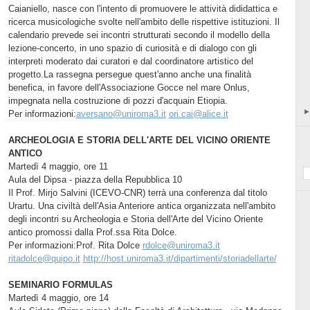
Caianiello, nasce con l'intento di promuovere le attività dididattica e
ricerca musicologiche svolte nell'ambito delle rispettive istituzioni. Il
calendario prevede sei incontri strutturati secondo il modello della
lezione-concerto, in uno spazio di curiosità e di dialogo con gli
interpreti moderato dai curatori e dal coordinatore artistico del
progetto.La rassegna persegue quest'anno anche una finalità
benefica, in favore dell'Associazione Gocce nel mare Onlus,
impegnata nella costruzione di pozzi d'acquain Etiopia.
Per informazioni:
aversano@uniroma3.it
ori.cai@alice.it
ARCHEOLOGIA E STORIA DELL'ARTE DEL VICINO ORIENTE
ANTICO
Martedì 4 maggio, ore 11
Aula del Dipsa - piazza della Repubblica 10
Il Prof. Mirjo Salvini (ICEVO-CNR) terrà una conferenza dal titolo
Urartu. Una civiltà dell'Asia Anteriore antica organizzata nell'ambito
degli incontri su Archeologia e Storia dell'Arte del Vicino Oriente
antico promossi dalla Prof.ssa Rita Dolce.
Per informazioni:Prof. Rita Dolce
rdolce@uniroma3.it
ritadolce@quipo.it
http://host.uniroma3.it/dipartimenti/storiadellarte/
SEMINARIO FORMULAS
Martedì 4 maggio, ore 14