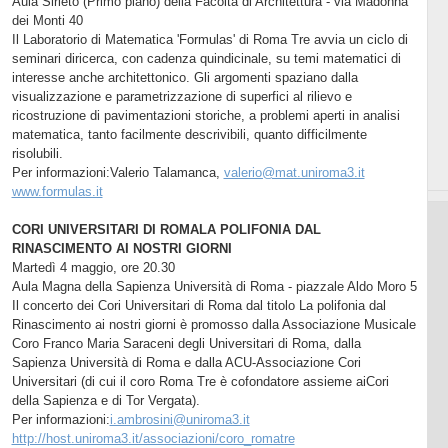
Aula Sirleto (Primo piano) della Facoltà di Architettura - via Madonna
dei Monti 40
Il Laboratorio di Matematica 'Formulas' di Roma Tre avvia un ciclo di
seminari diricerca, con cadenza quindicinale, su temi matematici di
interesse anche architettonico. Gli argomenti spaziano dalla
visualizzazione e parametrizzazione di superfici al rilievo e
ricostruzione di pavimentazioni storiche, a problemi aperti in analisi
matematica, tanto facilmente descrivibili, quanto difficilmente
risolubili.
Per informazioni:Valerio Talamanca,
valerio@mat.uniroma3.it
www.formulas.it
CORI UNIVERSITARI DI ROMALA POLIFONIA DAL
RINASCIMENTO AI NOSTRI GIORNI
Martedì 4 maggio, ore 20.30
Aula Magna della Sapienza Università di Roma - piazzale Aldo Moro 5
Il concerto dei Cori Universitari di Roma dal titolo La polifonia dal
Rinascimento ai nostri giorni è promosso dalla Associazione Musicale
Coro Franco Maria Saraceni degli Universitari di Roma, dalla
Sapienza Università di Roma e dalla ACU-Associazione Cori
Universitari (di cui il coro Roma Tre è cofondatore assieme aiCori
della Sapienza e di Tor Vergata).
Per informazioni:
i.ambrosini@uniroma3.it
http://host.uniroma3.it/associazioni/coro_romatre