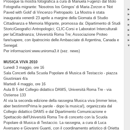
Prosegue la mostra fotografica a cura di Manuela Fugenzi dal titolo
Fotografia migrante: 'Nosotros los Gringos' di Maria Zorzon e 'Not
Paved with Gold' di Vincenzo Pietropaolo. La Mostra è stata
inaugurata venerdì 23 aprile a margine della Giornata di Studio
Cittadinanza e Memoria Migrante, promossa da: Dipartimento di Studi
StoriciGeografici Antropologici; CLIC-Corsi e Laboratori Interculturali
per laCittadinanza; Università Roma Tre; Associazione Proteo
fare/sapere, con ilpatrocinio delle Ambasciate di Argentina, Canada e
Senegal.
Per informazioni:www.uniroma3.it (sez. news)
MUSICA VIVA 2010
Lunedì 3 maggio, ore 16
Sala Concerti della Scuola Popolare di Musica di Testaccio - piazza
Giustiniani 4/a
Martedì 4 maggio, ore 16
Aula B 5 del Collegio didattico DAMS, Università Roma Tre - via
Ostiense 133
Al via la seconda edizione della rassegna Musica viva (immer leise,
aber bestimmtPrima le parole - dopo la musica!), organizzata dal
Collegio didattico DAMS e dal Dipartimento Comunicazione e
Spettacolo dell'Università Roma Tre di concerto con la Scuola
Popolare di Musica di Testaccio. La rassegna, a cura di Luca
Aversano e Giovanni Guanti, con il coordinamento artistico di Orietta