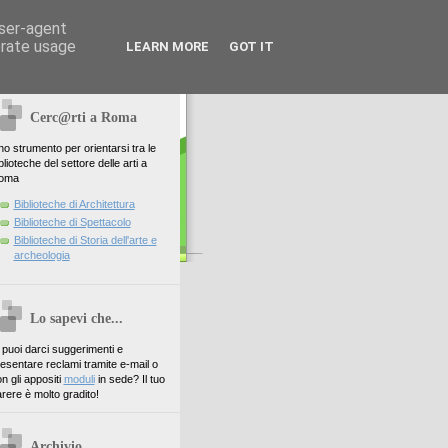
user-agent
erate usage
LEARN MORE
GOT IT
Cerc@rti a Roma
o strumento per orientarsi tra le
blioteche del settore delle arti a
oma
Biblioteche di Architettura
Biblioteche di Spettacolo
Biblioteche di Storia dell'arte e
archeologia
Lo sapevi che...
. puoi darci suggerimenti e
esentare reclami tramite e-mail o
n gli appositi
moduli
in sede? Il tuo
rere è molto gradito!
Archivio