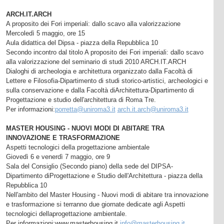
ARCH.IT.ARCH
A proposito dei Fori imperiali: dallo scavo alla valorizzazione
Mercoledì 5 maggio, ore 15
Aula didattica del Dipsa - piazza della Repubblica 10
Secondo incontro dal titolo A proposito dei Fori imperiali: dallo scavo
alla valorizzazione del seminario di studi 2010 ARCH.IT.ARCH
Dialoghi di archeologia e architettura organizzato dalla Facoltà di
Lettere e Filosofia-Dipartimento di studi storico-artistici, archeologici e
sulla conservazione e dalla Facoltà diArchitettura-Dipartimento di
Progettazione e studio dell'architettura di Roma Tre.
Per informazioni:
porretta@uniroma3.it
arch.it.arch@uniroma3.it
MASTER HOUSING - NUOVI MODI DI ABITARE TRA
INNOVAZIONE E TRASFORMAZIONE
Aspetti tecnologici della progettazione ambientale
Giovedì 6 e venerdì 7 maggio, ore 9
Sala del Consiglio (Secondo piano) della sede del DIPSA-
Dipartimento diProgettazione e Studio dell'Architettura - piazza della
Repubblica 10
Nell'ambito del Master Housing - Nuovi modi di abitare tra innovazione
e trasformazione si terranno due giornate dedicate agli Aspetti
tecnologici dellaprogettazione ambientale.
Per informazioni:www.masterhousing.it
info@masterhousing.it