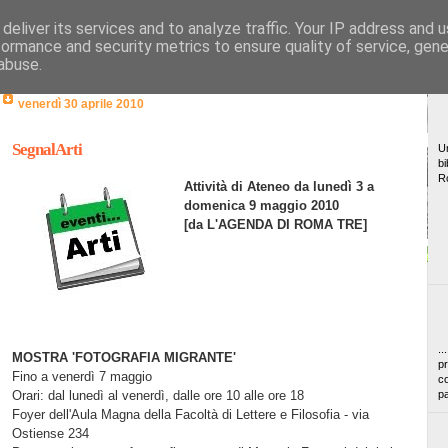
deliver its services and to analyze traffic. Your IP address and 
formance and security metrics to ensure quality of service, gen
abuse.
venerdì 30 aprile 2010
SegnalArti
Un
bi
R
Attività di Ateneo da lunedì 3 a
domenica 9 maggio 2010
[da L'AGENDA DI ROMA TRE]
..
MOSTRA 'FOTOGRAFIA MIGRANTE'
pr
Fino a venerdì 7 maggio
co
Orari: dal lunedì al venerdì, dalle ore 10 alle ore 18
pa
Foyer dell'Aula Magna della Facoltà di Lettere e Filosofia - via
Ostiense 234