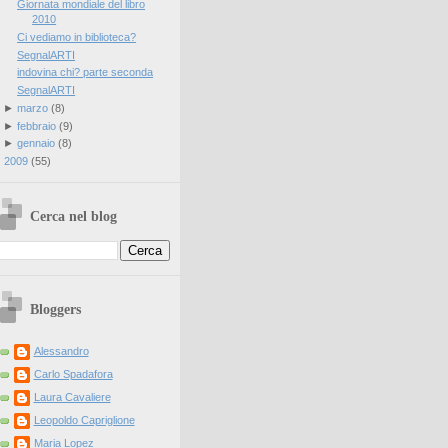
Giornata mondiale del libro
2010
Ci vediamo in biblioteca?
SegnalARTI
indovina chi? parte seconda
SegnalARTI
►
marzo
(
8
)
►
febbraio
(
9
)
►
gennaio
(
8
)
►
2009
(
55
)
Cerca nel blog
Bloggers
Alessandro
Carlo Spadafora
Laura Cavaliere
Leopoldo Capriglione
Maria Lopez