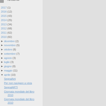
►
2017
(
1
)
►
2016
(
12
)
►
2015
(
43
)
►
2014
(
25
)
►
2013
(
34
)
►
2012
(
68
)
►
2011
(
62
)
▼
2010
(
82
)
►
dicembre
(
2
)
►
novembre
(
5
)
►
ottobre
(
8
)
►
settembre
(
7
)
►
agosto
(
3
)
►
luglio
(
3
)
►
giugno
(
8
)
►
maggio
(
11
)
▼
aprile
(
10
)
SegnalArti
Per non navigare a vista
SegnalARTI
Giornata mondiale del libro
2010
Giornata mondiale del libro
2010