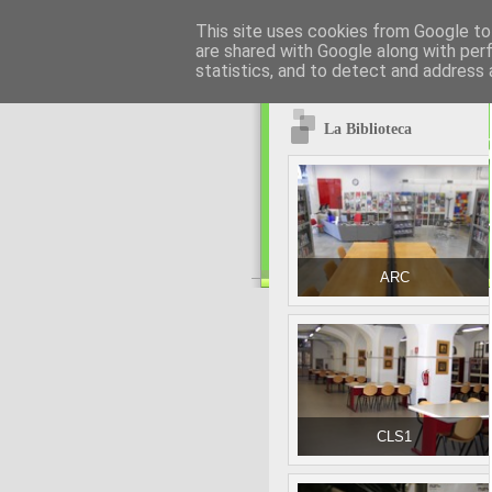
This site uses cookies from Google to 
are shared with Google along with per
statistics, and to detect and address 
La Biblioteca
ARC
CLS1