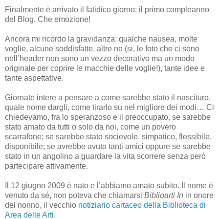
Finalmente è arrivato il fatidico giorno: il primo compleanno
del Blog. Che emozione!
Ancora mi ricordo la gravidanza: qualche nausea, molte
voglie, alcune soddisfatte, altre no (si, le foto che ci sono
nell’header non sono un vezzo decorativo ma un modo
originale per coprire le macchie delle voglie!), tante idee e
tante aspettative.
Giornate intere a pensare a come sarebbe stato il nascituro,
quale nome dargli, come tirarlo su nel migliore dei modi… Ci
chiedevamo, fra lo speranzoso e il preoccupato, se sarebbe
stato amato da tutti o solo da noi, come un povero
scarrafone; se sarebbe stato socievole, simpatico, flessibile,
disponibile; se avrebbe avuto tanti amici oppure se sarebbe
stato in un angolino a guardare la vita scorrere senza però
partecipare attivamente.
Il 12 giugno 2009 è nato e l’abbiamo amato subito. Il nome è
venuto da sé, non poteva che chiamarsi
Biblioarti In
in onore
del nonno, il vecchio
notiziario cartaceo della Biblioteca di
Area delle Arti
.