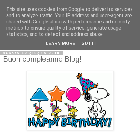
This site uses cookies from Google to deliver its services
Biblio@rti in
and to analyze traffic. Your IP address and user-agent are
shared with Google along with performance and security
metrics to ensure quality of service, generate usage
Il Blog della Biblioteca di Area delle arti per condividere
statistics, and to detect and address abuse.
informazioni iniziative incontri
LEARN MORE
GOT IT
sabato 12 giugno 2010
Buon compleanno Blog!