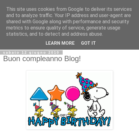
This site uses cookies from Google to deliver its services
Biblio@rti in
and to analyze traffic. Your IP address and user-agent are
shared with Google along with performance and security
metrics to ensure quality of service, generate usage
Il Blog della Biblioteca di Area delle arti per condividere
statistics, and to detect and address abuse.
informazioni iniziative incontri
LEARN MORE
GOT IT
sabato 12 giugno 2010
Buon compleanno Blog!