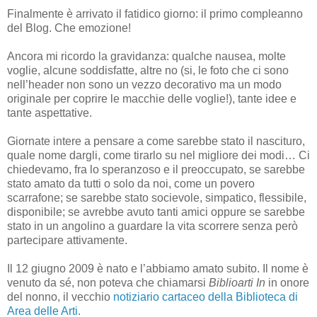
Finalmente è arrivato il fatidico giorno: il primo compleanno
del Blog. Che emozione!
Ancora mi ricordo la gravidanza: qualche nausea, molte
voglie, alcune soddisfatte, altre no (si, le foto che ci sono
nell’header non sono un vezzo decorativo ma un modo
originale per coprire le macchie delle voglie!), tante idee e
tante aspettative.
Giornate intere a pensare a come sarebbe stato il nascituro,
quale nome dargli, come tirarlo su nel migliore dei modi… Ci
chiedevamo, fra lo speranzoso e il preoccupato, se sarebbe
stato amato da tutti o solo da noi, come un povero
scarrafone; se sarebbe stato socievole, simpatico, flessibile,
disponibile; se avrebbe avuto tanti amici oppure se sarebbe
stato in un angolino a guardare la vita scorrere senza però
partecipare attivamente.
Il 12 giugno 2009 è nato e l’abbiamo amato subito. Il nome è
venuto da sé, non poteva che chiamarsi
Biblioarti In
in onore
del nonno, il vecchio
notiziario cartaceo della Biblioteca di
Area delle Arti
.