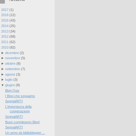
►
2017
(
1
)
►
2016
(
12
)
►
2015
(
43
)
►
2014
(
25
)
►
2013
(
34
)
►
2012
(
68
)
►
2011
(
62
)
▼
2010
(
82
)
►
dicembre
(
2
)
►
novembre
(
5
)
►
ottobre
(
8
)
►
settembre
(
7
)
►
agosto
(
3
)
►
luglio
(
3
)
▼
giugno
(
8
)
Blog Quiz
I Blog che seguiamo
SegnalARTI
L'importanza della
cooperazione
SegnalARTI
Buon compleanno Blog!
SegnalARTI
Un anno da biblioblogger ...