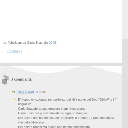
Pubblicato da Giulia Enas
alle
00:05
Condividi
|
3 commenti:
Piera Storari
ha detto...
E' troppo emozionato per parlare... quindi a nome del Blog "Biblio@rti in"
ringrazio:
Carlo Spadafora, suo creatore e amministratore;
Giulia Enas per questo divertente biglietto d'auguri;
tutti coloro che hanno postato (tra il serio e il faceto ;-) raccontando la
vita della biblioteca;
tutti coloro (pochi ma buoni) che hanno commentato;