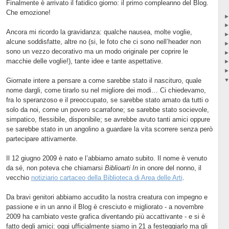
Finalmente è arrivato il fatidico giorno: il primo compleanno del Blog.
Che emozione!
Ancora mi ricordo la gravidanza: qualche nausea, molte voglie,
alcune soddisfatte, altre no (si, le foto che ci sono nell’header non
sono un vezzo decorativo ma un modo originale per coprire le
macchie delle voglie!), tante idee e tante aspettative.
Giornate intere a pensare a come sarebbe stato il nascituro, quale
nome dargli, come tirarlo su nel migliore dei modi… Ci chiedevamo,
fra lo speranzoso e il preoccupato, se sarebbe stato amato da tutti o
solo da noi, come un povero scarrafone; se sarebbe stato socievole,
simpatico, flessibile, disponibile; se avrebbe avuto tanti amici oppure
se sarebbe stato in un angolino a guardare la vita scorrere senza però
partecipare attivamente.
Il 12 giugno 2009 è nato e l’abbiamo amato subito. Il nome è venuto
da sé, non poteva che chiamarsi
Biblioarti In
in onore del nonno, il
vecchio
notiziario cartaceo della Biblioteca di Area delle Arti
.
Da bravi genitori abbiamo accudito la nostra creatura con impegno e
passione e in un anno il Blog è cresciuto e migliorato - a novembre
2009 ha cambiato veste grafica diventando più accattivante - e si è
fatto degli amici: oggi ufficialmente siamo in 21 a festeggiarlo ma gli