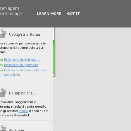
user-agent
erate usage
LEARN MORE
GOT IT
Cerc@rti a Roma
o strumento per orientarsi tra le
blioteche del settore delle arti a
oma
Biblioteche di Architettura
Biblioteche di Spettacolo
Biblioteche di Storia dell'arte e
archeologia
Lo sapevi che...
. puoi darci suggerimenti e
esentare reclami tramite e-mail o
n gli appositi
moduli
in sede? Il tuo
rere è molto gradito!
Archivio