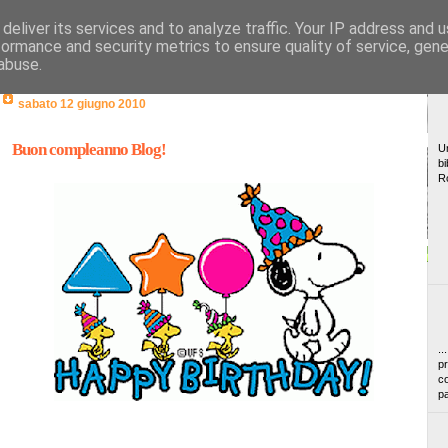
deliver its services and to analyze traffic. Your IP address and 
formance and security metrics to ensure quality of service, gen
abuse.
sabato 12 giugno 2010
Buon compleanno Blog!
Un
bi
R
..
pr
co
pa