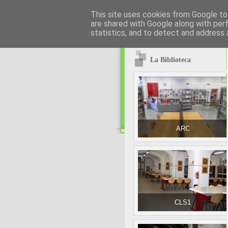
This site uses cookies from Google to 
are shared with Google along with per
statistics, and to detect and address 
La Biblioteca
ARC
CLS1