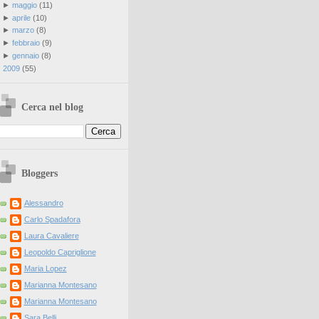
►
maggio
(
11
)
►
aprile
(
10
)
►
marzo
(
8
)
►
febbraio
(
9
)
►
gennaio
(
8
)
►
2009
(
55
)
Cerca nel blog
Bloggers
Alessandro
Carlo Spadafora
Laura Cavaliere
Leopoldo Capriglione
Maria Lopez
Marianna Montesano
Marianna Montesano
Sara Belli