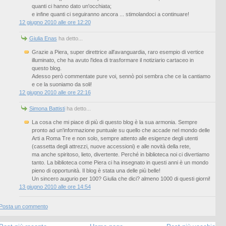
quanti ci hanno dato un'occhiata;
e infine quanti ci seguiranno ancora ... stimolandoci a continuare!
12 giugno 2010 alle ore 12:20
Giulia Enas
ha detto...
Grazie a Piera, super direttrice all'avanguardia, raro esempio di vertice
illuminato, che ha avuto l'idea di trasformare il notiziario cartaceo in
questo blog.
Adesso però commentate pure voi, sennò poi sembra che ce la cantiamo
e ce la suoniamo da soli!
12 giugno 2010 alle ore 22:16
Simona Battisti
ha detto...
La cosa che mi piace di più di questo blog è la sua armonia. Sempre
pronto ad un'informazione puntuale su quello che accade nel mondo delle
Arti a Roma Tre e non solo, sempre attento alle esigenze degli utenti
(cassetta degli attrezzi, nuove accessioni) e alle novità della rete,
ma anche spiritoso, lieto, divertente. Perché in biblioteca noi ci divertiamo
tanto. La biblioteca come Piera ci ha insegnato in questi anni è un mondo
pieno di opportunità. Il blog è stata una delle più belle!
Un sincero augurio per 100? Giulia che dici? almeno 1000 di questi giorni!
13 giugno 2010 alle ore 14:54
Posta un commento