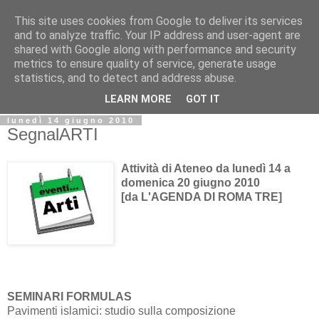
This site uses cookies from Google to deliver its services
Biblio@rti in
and to analyze traffic. Your IP address and user-agent are
shared with Google along with performance and security
metrics to ensure quality of service, generate usage
Il Blog della Biblioteca di Area delle arti per condividere
statistics, and to detect and address abuse.
informazioni iniziative incontri
LEARN MORE
GOT IT
lunedì 14 giugno 2010
SegnalARTI
Attività di Ateneo da lunedì 14 a
domenica 20 giugno 2010
[da L'AGENDA DI ROMA TRE]
SEMINARI FORMULAS
Pavimenti islamici: studio sulla composizione