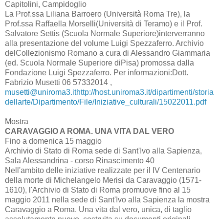
Capitolini, Campidoglio
La Prof.ssa Liliana Barroero (Università Roma Tre), la
Prof.ssa Raffaella Morselli(Università di Teramo) e il Prof.
Salvatore Settis (Scuola Normale Superiore)interverranno
alla presentazione del volume Luigi Spezzaferro. Archivio
delCollezionismo Romano a cura di Alessandro Giammaria
(ed. Scuola Normale Superiore diPisa) promossa dalla
Fondazione Luigi Spezzaferro. Per informazioni:Dott.
Fabrizio Musetti 06 57332014 ,
musetti@uniroma3.it
http://host.uniroma3.it/dipartimenti/storia
dellarte/Dipartimento/File/Iniziative_culturali/15022011.pdf
Mostra
CARAVAGGIO A ROMA. UNA VITA DAL VERO
Fino a domenica 15 maggio
Archivio di Stato di Roma sede di Sant'Ivo alla Sapienza,
Sala Alessandrina - corso Rinascimento 40
Nell'ambito delle iniziative realizzate per il IV Centenario
della morte di Michelangelo Merisi da Caravaggio (1571-
1610), l'Archivio di Stato di Roma promuove fino al 15
maggio 2011 nella sede di Sant'Ivo alla Sapienza la mostra
Caravaggio a Roma. Una vita dal vero, unica, di taglio