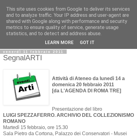
This site uses cookies from Google to deliver its services
Biblio@rti in
and to analyze traffic. Your IP address and user-agent are
shared with Google along with performance and security
metrics to ensure quality of service, generate usage
Il Blog della Biblioteca di Area delle arti per condividere
statistics, and to detect and address abuse.
informazioni iniziative incontri
LEARN MORE
GOT IT
venerdì 11 febbraio 2011
SegnalARTI
Attività di Ateneo da lunedì 14 a
domenica 20 febbraio 2011
[da L'AGENDA DI ROMA TRE]
Presentazione del libro
LUIGI SPEZZAFERRO. ARCHIVIO DEL COLLEZIONISMO
ROMANO
Martedì 15 febbraio, ore 15.30
Sala Pietro da Cortona, Palazzo dei Conservatori - Musei