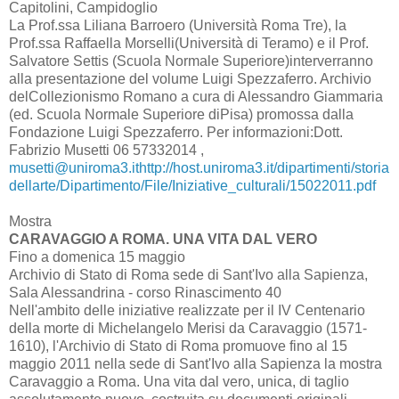
Capitolini, Campidoglio
La Prof.ssa Liliana Barroero (Università Roma Tre), la
Prof.ssa Raffaella Morselli(Università di Teramo) e il Prof.
Salvatore Settis (Scuola Normale Superiore)interverranno
alla presentazione del volume Luigi Spezzaferro. Archivio
delCollezionismo Romano a cura di Alessandro Giammaria
(ed. Scuola Normale Superiore diPisa) promossa dalla
Fondazione Luigi Spezzaferro. Per informazioni:Dott.
Fabrizio Musetti 06 57332014 ,
musetti@uniroma3.it
http://host.uniroma3.it/dipartimenti/storia
dellarte/Dipartimento/File/Iniziative_culturali/15022011.pdf
Mostra
CARAVAGGIO A ROMA. UNA VITA DAL VERO
Fino a domenica 15 maggio
Archivio di Stato di Roma sede di Sant'Ivo alla Sapienza,
Sala Alessandrina - corso Rinascimento 40
Nell'ambito delle iniziative realizzate per il IV Centenario
della morte di Michelangelo Merisi da Caravaggio (1571-
1610), l'Archivio di Stato di Roma promuove fino al 15
maggio 2011 nella sede di Sant'Ivo alla Sapienza la mostra
Caravaggio a Roma. Una vita dal vero, unica, di taglio