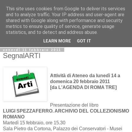
This site uses cookies from Google to deliver its services
Biblio@rti in
and to analyze traffic. Your IP address and user-agent are
shared with Google along with performance and security
metrics to ensure quality of service, generate usage
Il Blog della Biblioteca di Area delle arti per condividere
statistics, and to detect and address abuse.
informazioni iniziative incontri
LEARN MORE
GOT IT
venerdì 11 febbraio 2011
SegnalARTI
Attività di Ateneo da lunedì 14 a
domenica 20 febbraio 2011
[da L'AGENDA DI ROMA TRE]
Presentazione del libro
LUIGI SPEZZAFERRO. ARCHIVIO DEL COLLEZIONISMO
ROMANO
Martedì 15 febbraio, ore 15.30
Sala Pietro da Cortona, Palazzo dei Conservatori - Musei