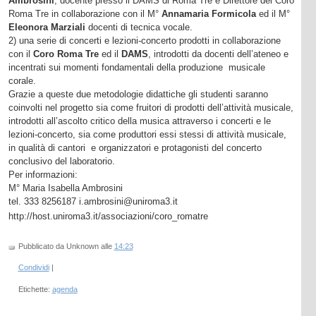
Ambrosini
, docente presso il DAMS di Roma Tre e Direttore del Coro
Roma Tre in collaborazione con il M°
Annamaria Formicola
ed il M°
Eleonora Marziali
docenti di tecnica vocale.
2) una serie di concerti e lezioni-concerto prodotti in collaborazione
con il
Coro Roma Tre
ed il
DAMS
, introdotti da docenti dell’ateneo e
incentrati sui momenti fondamentali della produzione musicale
corale.
Grazie a queste due metodologie didattiche gli studenti saranno
coinvolti nel progetto sia come fruitori di prodotti dell’attività musicale,
introdotti all’ascolto critico della musica attraverso i concerti e le
lezioni-concerto, sia come produttori essi stessi di attività musicale,
in qualità di cantori e organizzatori e protagonisti del concerto
conclusivo del laboratorio.
Per informazioni:
M° Maria Isabella Ambrosini
tel. 333 8256187 i.ambrosini@uniroma3.it
http://host.uniroma3.it/associazioni/coro_romatre
Pubblicato da Unknown
alle
14:23
Condividi
|
Etichette:
agenda