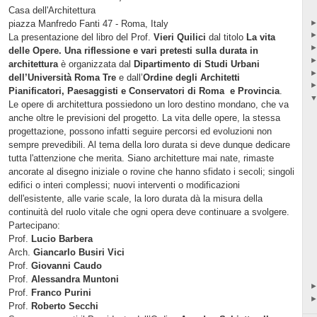
Casa dell'Architettura
piazza Manfredo Fanti 47 - Roma, Italy
La presentazione del libro del Prof.
Vieri Quilici
dal titolo
La vita
delle Opere. Una riflessione e vari pretesti sulla durata in
architettura
è organizzata dal
Dipartimento
di Studi Urbani
dell’Università Roma Tre
e dall’
Ordine degli Architetti
Pianificatori, Paesaggisti e Conservatori di Roma e Provincia
.
Le opere di architettura possiedono un loro destino mondano, che va
anche oltre le previsioni del progetto. La vita delle opere, la stessa
progettazione, possono infatti seguire percorsi ed evoluzioni non
sempre prevedibili. Al tema della loro durata si deve dunque dedicare
tutta l'attenzione che merita. Siano architetture mai nate, rimaste
ancorate al disegno iniziale o rovine che hanno sfidato i secoli; singoli
edifici o interi complessi; nuovi interventi o modificazioni
dell'esistente, alle varie scale, la loro durata dà la misura della
continuità del ruolo vitale che ogni opera deve continuare a svolgere.
Partecipano:
Prof.
Lucio Barbera
Arch.
Giancarlo Busiri Vici
Prof.
Giovanni Caudo
Prof.
Alessandra Muntoni
Prof.
Franco Purini
Prof.
Roberto Secchi