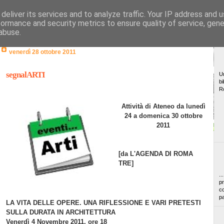
deliver its services and to analyze traffic. Your IP address and 
formance and security metrics to ensure quality of service, gen
abuse.
venerdì 28 ottobre 2011
segnalARTI
Un
bi
R
Attività di Ateneo da lunedì
24 a domenica 30 ottobre
2011
[da L'AGENDA DI ROMA
TRE]
..
pr
co
pa
LA VITA DELLE OPERE. UNA RIFLESSIONE E VARI PRETESTI
SULLA DURATA IN ARCHITETTURA
Venerdì 4 Novembre 2011, ore 18