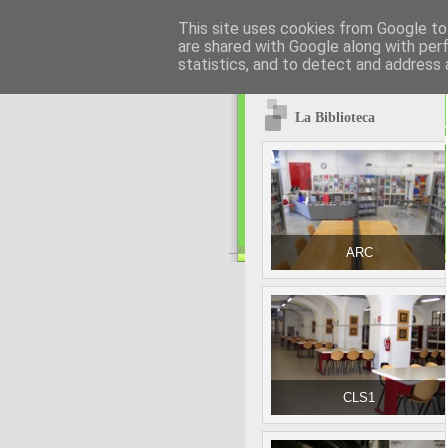
This site uses cookies from Google to 
are shared with Google along with per
statistics, and to detect and address 
La Biblioteca
ARC
CLS1