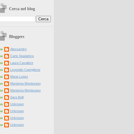
Cerca nel blog
Bloggers
Alessandro
Carlo Spadafora
Laura Cavaliere
Leopoldo Capriglione
Maria Lopez
Marianna Montesano
Marianna Montesano
Sara Belli
Unknown
Unknown
Unknown
Unknown