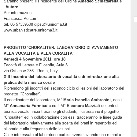
Saranno presenti il Presidente dell’Ordine
Amedeo Schiattarella
e
l’
Autore
Per informazioni:
Francesca Porcari
tel. 06 57339608 dipsu@uniroma3.it
www.urbanisticatre.uniroma3.it
PROGETTO ‘CHORALITER. LABORATORIO DI AVVIAMENTO
ALLA VOCALITÀ E ALLA CORALITÀ’
Venerdì 4 Novembre 2011, ore 18
Facoltà di Lettere e Filosofia, Aula 3
via Ostiense 236 - Roma, Italy
XIII Incontro del laboratorio di vocalità e di introduzione alla
pratica della musica corale
Riprendono gli incontri del secondo ciclo di lezioni del laboratorio del
progetto “Choraliter”.
Il coordinatore del laboratorio, M°
Maria Isabella Ambrosini
, con il
M°
Annamaria Formicola
ed il M°
Eleonora Marziali
docenti di
tecnica vocale, incontreranno gli studenti, illustreranno il progetto
“Choraliter” ed in collaborazione con essi tracceranno le linee guida
del laboratorio relativamente alla scelta dei brani in repertorio ed
all’orario e alla frequenza delle lezioni.
Chi è interessato al laboratorio può iscriversi inviando una e-mail a: