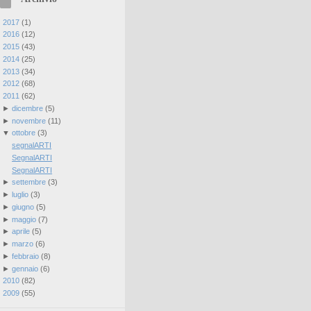
►
2017
(
1
)
►
2016
(
12
)
►
2015
(
43
)
►
2014
(
25
)
►
2013
(
34
)
►
2012
(
68
)
▼
2011
(
62
)
►
dicembre
(
5
)
►
novembre
(
11
)
▼
ottobre
(
3
)
segnalARTI
SegnalARTI
SegnalARTI
►
settembre
(
3
)
►
luglio
(
3
)
►
giugno
(
5
)
►
maggio
(
7
)
►
aprile
(
5
)
►
marzo
(
6
)
►
febbraio
(
8
)
►
gennaio
(
6
)
►
2010
(
82
)
►
2009
(
55
)