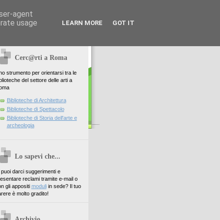
user-agent
erate usage
LEARN MORE
GOT IT
Cerc@rti a Roma
o strumento per orientarsi tra le
blioteche del settore delle arti a
oma
Biblioteche di Architettura
Biblioteche di Spettacolo
Biblioteche di Storia dell'arte e
archeologia
Lo sapevi che...
. puoi darci suggerimenti e
esentare reclami tramite e-mail o
n gli appositi
moduli
in sede? Il tuo
rere è molto gradito!
Archivio