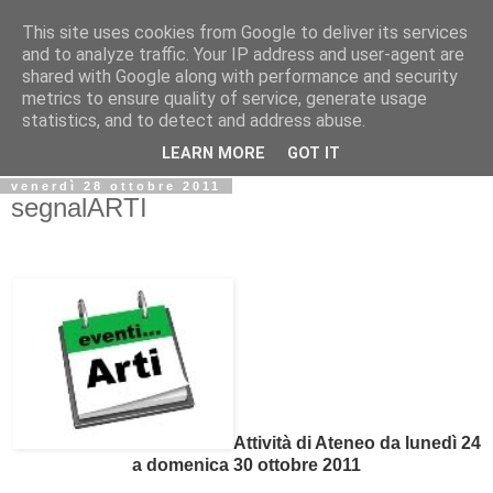
This site uses cookies from Google to deliver its services
Biblio@rti in
and to analyze traffic. Your IP address and user-agent are
shared with Google along with performance and security
metrics to ensure quality of service, generate usage
Il Blog della Biblioteca di Area delle arti per condividere
statistics, and to detect and address abuse.
informazioni iniziative incontri
LEARN MORE
GOT IT
venerdì 28 ottobre 2011
segnalARTI
Attività di Ateneo da lunedì 24
a domenica 30 ottobre 2011