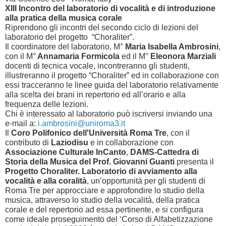
XIII Incontro del laboratorio di vocalità e di introduzione
alla pratica della musica corale
Riprendono gli incontri del secondo ciclo di lezioni del
laboratorio del progetto “Choraliter”.
Il coordinatore del laboratorio, M°
Maria Isabella Ambrosini
,
con il M°
Annamaria Formicola
ed il M°
Eleonora Marziali
docenti di tecnica vocale, incontreranno gli studenti,
illustreranno il progetto “Choraliter” ed in collaborazione con
essi tracceranno le linee guida del laboratorio relativamente
alla scelta dei brani in repertorio ed all’orario e alla
frequenza delle lezioni.
Chi è interessato al laboratorio può iscriversi inviando una
e-mail a:
i.ambrosini@uniroma3.it
Il
Coro Polifonico dell'Università Roma Tre
, con il
contributo di
Laziodisu
e in collaborazione con
Associazione Culturale InCanto
,
DAMS-Cattedra di
Storia della Musica del Prof. Giovanni Guanti
presenta il
Progetto Choraliter. Laboratorio di avviamento alla
vocalità e alla coralità
, un’opportunità per gli studenti di
Roma Tre per approcciare e approfondire lo studio della
musica, attraverso lo studio della vocalità, della pratica
corale e del repertorio ad essa pertinente, e si configura
come ideale proseguimento del ‘Corso di Alfabetizzazione