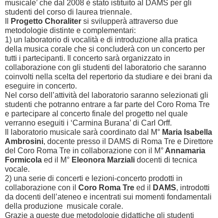
musicale’ che dal 2008 è stato istituito al DAMS per gli
studenti del corso di laurea triennale.
Il
Progetto Choraliter
si svilupperà attraverso due
metodologie distinte e complementari:
1) un laboratorio di vocalità e di introduzione alla pratica
della musica corale che si concluderà con un concerto per
tutti i partecipanti. Il concerto sarà organizzato in
collaborazione con gli studenti del laboratorio che saranno
coinvolti nella scelta del repertorio da studiare e dei brani da
eseguire in concerto.
Nel corso dell’attività del laboratorio saranno selezionati gli
studenti che potranno entrare a far parte del Coro Roma Tre
e partecipare al concerto finale del progetto nel quale
verranno eseguiti i ‘Carmina Burana’ di Carl Orff.
Il laboratorio musicale sarà coordinato dal M°
Maria Isabella
Ambrosini
, docente presso il DAMS di Roma Tre e Direttore
del Coro Roma Tre in collaborazione con il M°
Annamaria
Formicola
ed il M°
Eleonora Marziali
docenti di tecnica
vocale.
2) una serie di concerti e lezioni-concerto prodotti in
collaborazione con il
Coro Roma Tre
ed il
DAMS
, introdotti
da docenti dell’ateneo e incentrati sui momenti fondamentali
della produzione musicale corale.
Grazie a queste due metodologie didattiche gli studenti