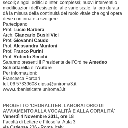
secoli; singoli edifici o interi complessi; nuovi interventi o
modificazioni dell'esistente, alle varie scale, la loro durata
dà la misura della continuità del ruolo vitale che ogni opera
deve continuare a svolgere.
Partecipano:
Prof.
Lucio Barbera
Arch.
Giancarlo Busiri Vici
Prof.
Giovanni Caudo
Prof.
Alessandra Muntoni
Prof.
Franco Purini
Prof.
Roberto Secchi
Saranno presenti il Presidente dell’Ordine
Amedeo
Schiattarella
e l’
Autore
Per informazioni:
Francesca Porcari
tel. 06 57339608 dipsu@uniroma3.it
www.urbanisticatre.uniroma3.it
PROGETTO ‘CHORALITER. LABORATORIO DI
AVVIAMENTO ALLA VOCALITÀ E ALLA CORALITÀ’
Venerdì 4 Novembre 2011, ore 18
Facoltà di Lettere e Filosofia, Aula 3
via Ostiense 236 - Roma, Italy