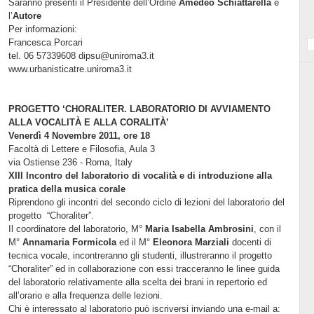
Saranno presenti il Presidente dell’Ordine
Amedeo Schiattarella
e
l’
Autore
Per informazioni:
Francesca Porcari
tel. 06 57339608 dipsu@uniroma3.it
www.urbanisticatre.uniroma3.it
PROGETTO ‘CHORALITER. LABORATORIO DI AVVIAMENTO
ALLA VOCALITÀ E ALLA CORALITÀ’
Venerdì 4 Novembre 2011, ore 18
Facoltà di Lettere e Filosofia, Aula 3
via Ostiense 236 - Roma, Italy
XIII Incontro del laboratorio di vocalità e di introduzione alla
pratica della musica corale
Riprendono gli incontri del secondo ciclo di lezioni del laboratorio del
progetto “Choraliter”.
Il coordinatore del laboratorio, M°
Maria Isabella Ambrosini
, con il
M°
Annamaria Formicola
ed il M°
Eleonora Marziali
docenti di
tecnica vocale, incontreranno gli studenti, illustreranno il progetto
“Choraliter” ed in collaborazione con essi tracceranno le linee guida
del laboratorio relativamente alla scelta dei brani in repertorio ed
all’orario e alla frequenza delle lezioni.
Chi è interessato al laboratorio può iscriversi inviando una e-mail a: