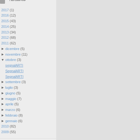
►
2017
(
1
)
►
2016
(
12
)
►
2015
(
43
)
►
2014
(
25
)
►
2013
(
34
)
►
2012
(
68
)
▼
2011
(
62
)
►
dicembre
(
5
)
►
novembre
(
11
)
▼
ottobre
(
3
)
segnalARTI
SegnalARTI
SegnalARTI
►
settembre
(
3
)
►
luglio
(
3
)
►
giugno
(
5
)
►
maggio
(
7
)
►
aprile
(
5
)
►
marzo
(
6
)
►
febbraio
(
8
)
►
gennaio
(
6
)
►
2010
(
82
)
►
2009
(
55
)