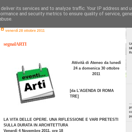
deliver its services and to analyze traffic. Your IP address and 
formance and security metrics to ensure quality of service, gen
abuse.
venerdì 28 ottobre 2011
segnalARTI
Un
bi
R
Attività di Ateneo da lunedì
24 a domenica 30 ottobre
2011
[da L'AGENDA DI ROMA
TRE]
..
pr
co
pa
LA VITA DELLE OPERE. UNA RIFLESSIONE E VARI PRETESTI
SULLA DURATA IN ARCHITETTURA
Venerdì 4 Novembre 2011, ore 18