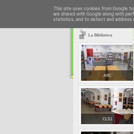
This site uses cookies from Google to 
are shared with Google along with per
statistics, and to detect and address 
La Biblioteca
ARC
CLS1