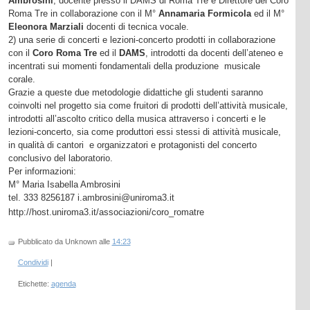
Ambrosini
, docente presso il DAMS di Roma Tre e Direttore del Coro
Roma Tre in collaborazione con il M°
Annamaria Formicola
ed il M°
Eleonora Marziali
docenti di tecnica vocale.
2) una serie di concerti e lezioni-concerto prodotti in collaborazione
con il
Coro Roma Tre
ed il
DAMS
, introdotti da docenti dell’ateneo e
incentrati sui momenti fondamentali della produzione musicale
corale.
Grazie a queste due metodologie didattiche gli studenti saranno
coinvolti nel progetto sia come fruitori di prodotti dell’attività musicale,
introdotti all’ascolto critico della musica attraverso i concerti e le
lezioni-concerto, sia come produttori essi stessi di attività musicale,
in qualità di cantori e organizzatori e protagonisti del concerto
conclusivo del laboratorio.
Per informazioni:
M° Maria Isabella Ambrosini
tel. 333 8256187 i.ambrosini@uniroma3.it
http://host.uniroma3.it/associazioni/coro_romatre
Pubblicato da Unknown
alle
14:23
Condividi
|
Etichette:
agenda