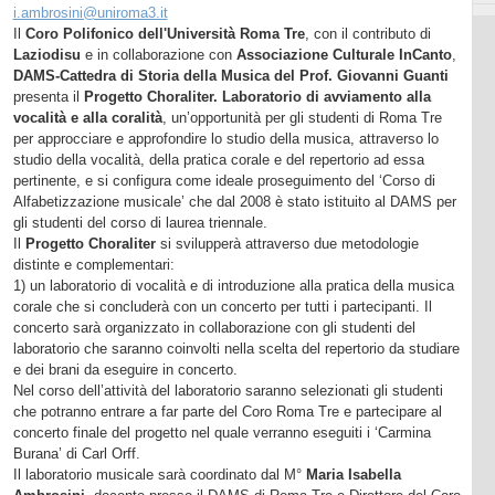
i.ambrosini@uniroma3.it
Il
Coro Polifonico dell'Università Roma Tre
, con il contributo di
Laziodisu
e in collaborazione con
Associazione Culturale InCanto
,
DAMS-Cattedra di Storia della Musica del Prof. Giovanni Guanti
presenta il
Progetto Choraliter. Laboratorio di avviamento alla
vocalità e alla coralità
, un’opportunità per gli studenti di Roma Tre
per approcciare e approfondire lo studio della musica, attraverso lo
studio della vocalità, della pratica corale e del repertorio ad essa
pertinente, e si configura come ideale proseguimento del ‘Corso di
Alfabetizzazione musicale’ che dal 2008 è stato istituito al DAMS per
gli studenti del corso di laurea triennale.
Il
Progetto Choraliter
si svilupperà attraverso due metodologie
distinte e complementari:
1) un laboratorio di vocalità e di introduzione alla pratica della musica
corale che si concluderà con un concerto per tutti i partecipanti. Il
concerto sarà organizzato in collaborazione con gli studenti del
laboratorio che saranno coinvolti nella scelta del repertorio da studiare
e dei brani da eseguire in concerto.
Nel corso dell’attività del laboratorio saranno selezionati gli studenti
che potranno entrare a far parte del Coro Roma Tre e partecipare al
concerto finale del progetto nel quale verranno eseguiti i ‘Carmina
Burana’ di Carl Orff.
Il laboratorio musicale sarà coordinato dal M°
Maria Isabella