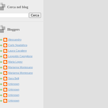
Cerca nel blog
Bloggers
Alessandro
Carlo Spadafora
Laura Cavaliere
Leopoldo Capriglione
Maria Lopez
Marianna Montesano
Marianna Montesano
Sara Belli
Unknown
Unknown
Unknown
Unknown