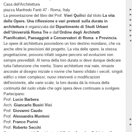
Casa dell'Architettura
piazza Manfredo Fanti 47 - Roma, Italy
La presentazione del libro del Prof.
Vieri Quilici
dal titolo
La vita
delle Opere. Una riflessione e vari pretesti sulla durata in
architettura
è organizzata dal
Dipartimento
di Studi Urbani
dell’Università Roma Tre
e dall’
Ordine degli Architetti
Pianificatori, Paesaggisti e Conservatori di Roma e Provincia
.
Le opere di architettura possiedono un loro destino mondano, che va
anche oltre le previsioni del progetto. La vita delle opere, la stessa
progettazione, possono infatti seguire percorsi ed evoluzioni non
sempre prevedibili. Al tema della loro durata si deve dunque dedicare
tutta l'attenzione che merita. Siano architetture mai nate, rimaste
ancorate al disegno iniziale o rovine che hanno sfidato i secoli; singoli
edifici o interi complessi; nuovi interventi o modificazioni
dell'esistente, alle varie scale, la loro durata dà la misura della
continuità del ruolo vitale che ogni opera deve continuare a svolgere.
Partecipano:
Prof.
Lucio Barbera
Arch.
Giancarlo Busiri Vici
Prof.
Giovanni Caudo
Prof.
Alessandra Muntoni
Prof.
Franco Purini
Prof.
Roberto Secchi