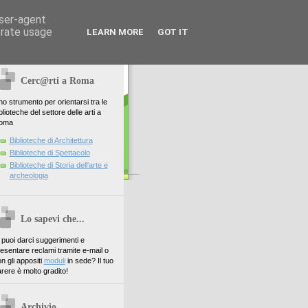
user-agent
erate usage
LEARN MORE
GOT IT
Cerc@rti a Roma
o strumento per orientarsi tra le
blioteche del settore delle arti a
oma
Biblioteche di Architettura
Biblioteche di Spettacolo
Biblioteche di Storia dell'arte e
archeologia
Lo sapevi che...
. puoi darci suggerimenti e
esentare reclami tramite e-mail o
n gli appositi
moduli
in sede? Il tuo
rere è molto gradito!
Archivio