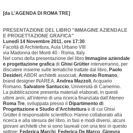
[da L'AGENDA DI ROM
A TRE]
PRESENTAZIONE DEL LIBRO "IMMAGINE AZIENDALE
E PROGETTAZIONE GRAFICA"
Lunedì 14 Novembre 2011, ore 17:30
Facoltà di Architettura, Aula Urbano VIII
via Madonna dei Monti 40 - Roma, Italy
Nel corso della presentazione del libro
Immagine aziendale
e progettazione grafica
di
Ghisi Grütter
interverranno, per
discutere insieme sulle tematiche trattate dal libro,
Paolo
Desideri
, ABDR architetti associati,
Antonio Romano
,
brand designer INAREA,
Andrea Mazzoli
, Acquario
Romano,
Salvatore Santuccio
, Università di Camerino.
La pubblicazione presenta materiali elaborati, in questi
ultimi anni, all'interno di una ricerca finanziata dall'Ateneo
Roma Tre
, sviluppata presso il
Dipartimento di
Progettazione e Studio d'Architettura
e di cui Ghisi
Grütter è responsabile scientifico. Hanno collaborato alla
ricerca e alla stesura del libro, in fasi e modi diversi, alcuni
giovani architetti che si sono laureati con una tesi in questo
settore:
Federica Marchi
,
Federica De Marco
,
Ginevra