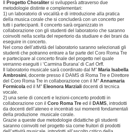
Il
Progetto Choraliter
si svilupperà attraverso due
metodologie distinte e complementari:
1) un laboratorio di vocalità e di introduzione alla pratica
della musica corale che si concluderà con un concerto per
tutti i partecipanti. Il concerto sarà organizzato in
collaborazione con gli studenti del laboratorio che saranno
coinvolti nella scelta del repertorio da studiare e dei brani da
eseguire in concerto.
Nel corso dell’attività del laboratorio saranno selezionati gli
studenti che potranno entrare a far parte del Coro Roma Tre
e partecipare al concerto finale del progetto nel quale
verranno eseguiti i ‘Carmina Burana’ di Carl Orff.
Il laboratorio musicale sarà coordinato dal M°
Maria Isabella
Ambrosini
, docente presso il DAMS di Roma Tre e Direttore
del Coro Roma Tre in collaborazione con il M°
Annamaria
Formicola
ed il M°
Eleonora Marziali
docenti di tecnica
vocale.
2) una serie di concerti e lezioni-concerto prodotti in
collaborazione con il
Coro Roma Tre
ed il
DAMS
, introdotti
da docenti dell’ateneo e incentrati sui momenti fondamentali
della produzione musicale corale.
Grazie a queste due metodologie didattiche gli studenti
saranno coinvolti nel progetto sia come fruitori di prodotti
dell’attività musicale, introdotti all’ascolto critico della