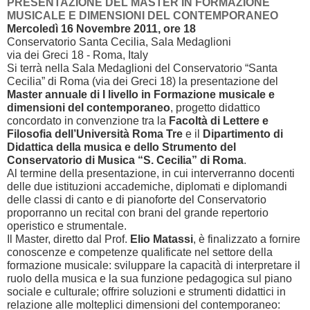
PRESENTAZIONE DEL MASTER IN FORMAZIONE
MUSICALE E DIMENSIONI DEL CONTEMPORANEO
Mercoledì 16 Novembre 2011, ore 18
Conservatorio Santa Cecilia, Sala Medaglioni
via dei Greci 18 - Roma, Italy
Si terrà nella Sala Medaglioni del Conservatorio “Santa
Cecilia” di Roma (via dei Greci 18) la presentazione del
Master annuale di I livello in Formazione musicale e
dimensioni del contemporaneo
, progetto didattico
concordato in convenzione tra la
Facoltà di Lettere e
Filosofia dell’Università Roma Tre
e il
Dipartimento di
Didattica della musica e dello Strumento del
Conservatorio di Musica “S. Cecilia” di Roma
.
Al termine della presentazione, in cui interverranno docenti
delle due istituzioni accademiche, diplomati e diplomandi
delle classi di canto e di pianoforte del Conservatorio
proporranno un recital con brani del grande repertorio
operistico e strumentale.
Il Master, diretto dal Prof.
Elio Matassi
, è finalizzato a fornire
conoscenze e competenze qualificate nel settore della
formazione musicale: sviluppare la capacità di interpretare il
ruolo della musica e la sua funzione pedagogica sul piano
sociale e culturale; offrire soluzioni e strumenti didattici in
relazione alle molteplici dimensioni del contemporaneo: