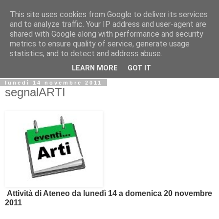
This site uses cookies from Google to deliver its services
Biblio@rti in
and to analyze traffic. Your IP address and user-agent are
shared with Google along with performance and security
metrics to ensure quality of service, generate usage
Il Blog della Biblioteca di Area delle arti per condividere
statistics, and to detect and address abuse.
informazioni iniziative incontri
LEARN MORE
GOT IT
lunedì 14 novembre 2011
segnalARTI
Attività di Ateneo da lunedì 14 a domenica 20 novembre
2011