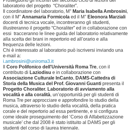
Proseguono gli incontri del secondo ciclo di lezioni del
laboratorio del progetto “Choraliter”.
Il coordinatore del laboratorio, M°
Maria Isabella Ambrosini
,
con il M°
Annamaria Formicola
ed il M°
Eleonora Marziali
docenti di tecnica vocale, incontreranno gli studenti,
illustreranno il progetto “Choraliter” ed in collaborazione con
essi tracceranno le linee guida del laboratorio relativamente
alla scelta dei brani in repertorio ed all’orario e alla
frequenza delle lezioni.
Chi è interessato al laboratorio può iscriversi inviando una
e-mail a:
i.ambrosini@uniroma3.it
Il
Coro Polifonico dell'Università Roma Tre
, con il
contributo di
Laziodisu
e in collaborazione con
Associazione Culturale InCanto
,
DAMS-Cattedra di
Storia della Musica del Prof. Giovanni Guanti
presenta il
Progetto Choraliter. Laboratorio di avviamento alla
vocalità e alla coralità
, un’opportunità per gli studenti di
Roma Tre per approcciare e approfondire lo studio della
musica, attraverso lo studio della vocalità, della pratica
corale e del repertorio ad essa pertinente, e si configura
come ideale proseguimento del ‘Corso di Alfabetizzazione
musicale’ che dal 2008 è stato istituito al DAMS per gli
studenti del corso di laurea triennale.