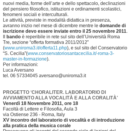
nuovi media, forme dell’arte e dello spettacolo, declinazioni
del pensiero filosofico, istituzioni e ordinamenti scolastici,
fenomeni sociali e interculturali.
Le attività, previste in modalità didattica in presenza,
avranno inizio nel mese di dicembre mentre le
domande di
iscrizione devo essere inviate entro il 25 novembre 2011
.
Il
bando
è reperibile in rete sul sito dell’Università Roma
Tre, sezione “offerta formativa 2011/2012”
(
www.uniroma3.it/offerta11.php
), e sul sito del Conservatorio
“S. Cecilia”(
www.conservatoriosantacecilia.it/-roma-3-
master-in-formazione
).
Per informazioni:
Luca Aversano
tel. 06 57334045 aversano@uniroma3.it
PROGETTO ‘CHORALITER. LABORATORIO DI
AVVIAMENTO ALLA VOCALITÀ E ALLA CORALITÀ’
Venerdì 18 Novembre 2011, ore 18
Facoltà di Lettere e Filosofia, Aula 3
via Ostiense 236 - Roma, Italy
XV incontro del laboratorio di vocalità e di introduzione
alla pratica della musica corale