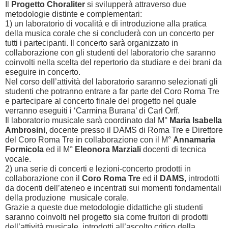
Il
Progetto Choraliter
si svilupperà attraverso due
metodologie distinte e complementari:
1) un laboratorio di vocalità e di introduzione alla pratica
della musica corale che si concluderà con un concerto per
tutti i partecipanti. Il concerto sarà organizzato in
collaborazione con gli studenti del laboratorio che saranno
coinvolti nella scelta del repertorio da studiare e dei brani da
eseguire in concerto.
Nel corso dell’attività del laboratorio saranno selezionati gli
studenti che potranno entrare a far parte del Coro Roma Tre
e partecipare al concerto finale del progetto nel quale
verranno eseguiti i ‘Carmina Burana’ di Carl Orff.
Il laboratorio musicale sarà coordinato dal M°
Maria Isabella
Ambrosini
, docente presso il DAMS di Roma Tre e Direttore
del Coro Roma Tre in collaborazione con il M°
Annamaria
Formicola
ed il M°
Eleonora Marziali
docenti di tecnica
vocale.
2) una serie di concerti e lezioni-concerto prodotti in
collaborazione con il
Coro Roma Tre
ed il
DAMS
, introdotti
da docenti dell’ateneo e incentrati sui momenti fondamentali
della produzione musicale corale.
Grazie a queste due metodologie didattiche gli studenti
saranno coinvolti nel progetto sia come fruitori di prodotti
dell’attività musicale, introdotti all’ascolto critico della