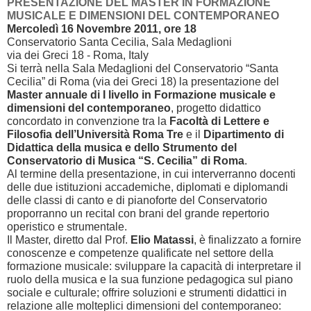
PRESENTAZIONE DEL MASTER IN FORMAZIONE
MUSICALE E DIMENSIONI DEL CONTEMPORANEO
Mercoledì 16 Novembre 2011, ore 18
Conservatorio Santa Cecilia, Sala Medaglioni
via dei Greci 18 - Roma, Italy
Si terrà nella Sala Medaglioni del Conservatorio “Santa
Cecilia” di Roma (via dei Greci 18) la presentazione del
Master annuale di I livello in Formazione musicale e
dimensioni del contemporaneo
, progetto didattico
concordato in convenzione tra la
Facoltà di Lettere e
Filosofia dell’Università Roma Tre
e il
Dipartimento di
Didattica della musica e dello Strumento del
Conservatorio di Musica “S. Cecilia” di Roma
.
Al termine della presentazione, in cui interverranno docenti
delle due istituzioni accademiche, diplomati e diplomandi
delle classi di canto e di pianoforte del Conservatorio
proporranno un recital con brani del grande repertorio
operistico e strumentale.
Il Master, diretto dal Prof.
Elio Matassi
, è finalizzato a fornire
conoscenze e competenze qualificate nel settore della
formazione musicale: sviluppare la capacità di interpretare il
ruolo della musica e la sua funzione pedagogica sul piano
sociale e culturale; offrire soluzioni e strumenti didattici in
relazione alle molteplici dimensioni del contemporaneo: