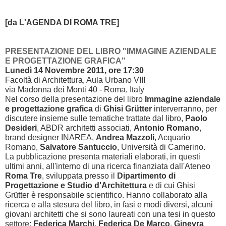
[da L'AGENDA DI ROM
A TRE]
PRESENTAZIONE DEL LIBRO "IMMAGINE AZIENDALE
E PROGETTAZIONE GRAFICA"
Lunedì 14 Novembre 2011, ore 17:30
Facoltà di Architettura, Aula Urbano VIII
via Madonna dei Monti 40 - Roma, Italy
Nel corso della presentazione del libro
Immagine aziendale
e progettazione grafica
di
Ghisi Grütter
interverranno, per
discutere insieme sulle tematiche trattate dal libro,
Paolo
Desideri
, ABDR architetti associati,
Antonio Romano
,
brand designer INAREA,
Andrea Mazzoli
, Acquario
Romano,
Salvatore Santuccio
, Università di Camerino.
La pubblicazione presenta materiali elaborati, in questi
ultimi anni, all'interno di una ricerca finanziata dall'Ateneo
Roma Tre
, sviluppata presso il
Dipartimento di
Progettazione e Studio d'Architettura
e di cui Ghisi
Grütter è responsabile scientifico. Hanno collaborato alla
ricerca e alla stesura del libro, in fasi e modi diversi, alcuni
giovani architetti che si sono laureati con una tesi in questo
settore:
Federica Marchi
,
Federica De Marco
,
Ginevra