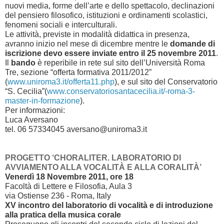
nuovi media, forme dell’arte e dello spettacolo, declinazioni
del pensiero filosofico, istituzioni e ordinamenti scolastici,
fenomeni sociali e interculturali.
Le attività, previste in modalità didattica in presenza,
avranno inizio nel mese di dicembre mentre le
domande di
iscrizione devo essere inviate entro il 25 novembre 2011
.
Il
bando
è reperibile in rete sul sito dell’Università Roma
Tre, sezione “offerta formativa 2011/2012”
(
www.uniroma3.it/offerta11.php
), e sul sito del Conservatorio
“S. Cecilia”(
www.conservatoriosantacecilia.it/-roma-3-
master-in-formazione
).
Per informazioni:
Luca Aversano
tel. 06 57334045 aversano@uniroma3.it
PROGETTO ‘CHORALITER. LABORATORIO DI
AVVIAMENTO ALLA VOCALITÀ E ALLA CORALITÀ’
Venerdì 18 Novembre 2011, ore 18
Facoltà di Lettere e Filosofia, Aula 3
via Ostiense 236 - Roma, Italy
XV incontro del laboratorio di vocalità e di introduzione
alla pratica della musica corale