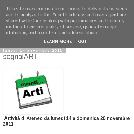
This site uses cookies from Google to deliver its services
Biblio@rti in
and to analyze traffic. Your IP address and user-agent are
shared with Google along with performance and security
metrics to ensure quality of service, generate usage
Il Blog della Biblioteca di Area delle arti per condividere
statistics, and to detect and address abuse.
informazioni iniziative incontri
LEARN MORE
GOT IT
lunedì 14 novembre 2011
segnalARTI
Attività di Ateneo da lunedì 14 a domenica 20 novembre
2011