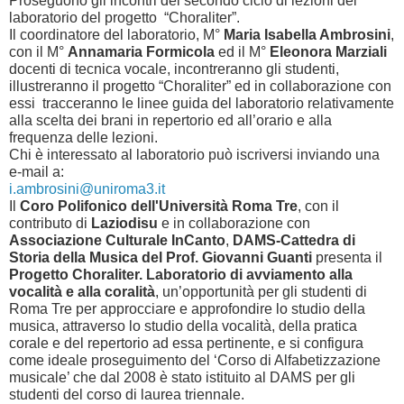
Proseguono gli incontri del secondo ciclo di lezioni del
laboratorio del progetto “Choraliter”.
Il coordinatore del laboratorio, M°
Maria Isabella Ambrosini
,
con il M°
Annamaria Formicola
ed il M°
Eleonora Marziali
docenti di tecnica vocale, incontreranno gli studenti,
illustreranno il progetto “Choraliter” ed in collaborazione con
essi tracceranno le linee guida del laboratorio relativamente
alla scelta dei brani in repertorio ed all’orario e alla
frequenza delle lezioni.
Chi è interessato al laboratorio può iscriversi inviando una
e-mail a:
i.ambrosini@uniroma3.it
Il
Coro Polifonico dell'Università Roma Tre
, con il
contributo di
Laziodisu
e in collaborazione con
Associazione Culturale InCanto
,
DAMS-Cattedra di
Storia della Musica del Prof. Giovanni Guanti
presenta il
Progetto Choraliter. Laboratorio di avviamento alla
vocalità e alla coralità
, un’opportunità per gli studenti di
Roma Tre per approcciare e approfondire lo studio della
musica, attraverso lo studio della vocalità, della pratica
corale e del repertorio ad essa pertinente, e si configura
come ideale proseguimento del ‘Corso di Alfabetizzazione
musicale’ che dal 2008 è stato istituito al DAMS per gli
studenti del corso di laurea triennale.