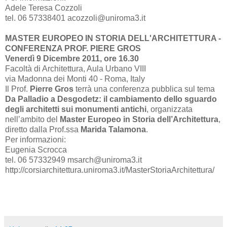
Adele Teresa Cozzoli
tel. 06 57338401 acozzoli@uniroma3.it
MASTER EUROPEO IN STORIA DELL'ARCHITETTURA -
CONFERENZA PROF. PIERE GROS
Venerdì 9 Dicembre 2011, ore 16.30
Facoltà di Architettura, Aula Urbano VIII
via Madonna dei Monti 40 - Roma, Italy
Il Prof.
Pierre Gros
terrà una conferenza pubblica sul tema
Da Palladio a Desgodetz: il cambiamento dello sguardo
degli architetti sui monumenti antichi
, organizzata
nell’ambito del
Master Europeo in Storia dell’Architettura
,
diretto dalla Prof.ssa
Marida Talamona
.
Per informazioni:
Eugenia Scrocca
tel. 06 57332949 msarch@uniroma3.it
http://corsiarchitettura.uniroma3.it/MasterStoriaArchitettura/