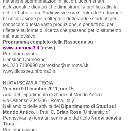
ma anche sperimentazioni di fiction, documentari
istituzionali e didattici che dimostrano la prolifica attività
dell’ex Laboratorio Audiovisivi e ora Centro di Produzione.
E’ un’occasione per colleghi e dottorandi e studenti per
conoscere questa vasta produzione, e per tutti noi per
riflettere su forme di ricerca che passano per lo strumento
dell’audiovisivo.
Programma completo della Rassegna su
www.uniroma3.it
(news)
Per informazioni:
Christian Carmosino
tel. 328 7130990 carmosino@uniroma3.it
www.dicospe.uniroma3.it
NUOVI SCAVI A TROIA
Venerdì 9 Dicembre 2011, ore 15
Aula del Dipartimento di Studi sul Mondo Antico.
via Ostiense 234/236 - Roma, Italy
Nell'ambito delle attività del
Dipartimento di Studi sul
Mondo Antico
, il Prof.
C. Brian Rose
(University of
Pennsylvania) terrà un seminario dal titolo
Nuovi scavi a
Troia
.
Per informazioni: