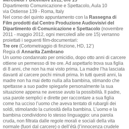
Dipartimento Comunicazione e Spettacolo, Aula 10
via Ostiense 139 - Roma, Italy
Nel corso del quinto appuntamento con la
Rassegna di
Film prodotti dal Centro Produzione Audiovisivi del
Dipartimento di Comunicazione e Spettacolo
(novembre
2011 - maggio 2012, ogni mercoledì alle ore 15) verranno
proiettati i seguenti film-documentari:
Tre ore
(Cortometraggio di finzione, HD,
12’
)
Regia di
Annarita Zambrano
Un uomo condannato per omicidio, dopo otto anni di carcere
ottiene un permesso di tre ore. Ad aspettarlo trova sua figlia
di 8 anni, che non ha mai visto prima. La madre l’ha lasciata
davanti al carcere pochi minuti prima. In tutti questi anni, la
madre non ha mai detto nulla alla bambina, stimando che
spettasse a suo padre spiegarle personalmente la sua
situazione appena ne avesse avuto la possibilità. Il padre,
usa parole semplici e dirette per raccontare a sua figlia
come ha ucciso l’uomo che aveva tentato di rubargli dei
soldi, stimolando la curiosità della bambina. L’uomo e la
bambina condividono lo stesso linguaggio: una parola
cruda, non filtrata dalle regole morali e sociali della vita
normale (fuori dal carcere) o dell’étà (l’innocenza crudele