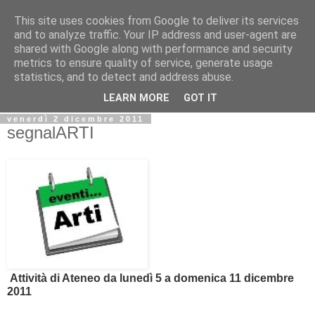
This site uses cookies from Google to deliver its services
Biblio@rti in
and to analyze traffic. Your IP address and user-agent are
shared with Google along with performance and security
metrics to ensure quality of service, generate usage
Il Blog della Biblioteca di Area delle arti per condividere
statistics, and to detect and address abuse.
informazioni iniziative incontri
LEARN MORE
GOT IT
venerdì 2 dicembre 2011
segnalARTI
Attività di Ateneo da lunedì 5 a domenica 11 dicembre
2011