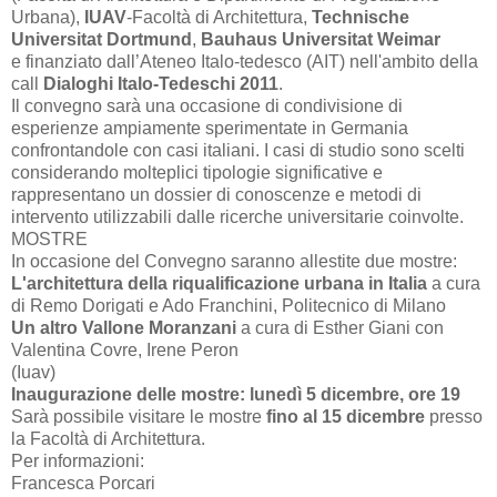
Urbana),
IUAV
-Facoltà di Architettura,
Technische
Universitat Dortmund
,
Bauhaus Universitat Weimar
e finanziato dall’Ateneo Italo-tedesco (AIT) nell'ambito della
call
Dialoghi Italo-Tedeschi 2011
.
Il convegno sarà una occasione di condivisione di
esperienze ampiamente sperimentate in Germania
confrontandole con casi italiani. I casi di studio sono scelti
considerando molteplici tipologie significative e
rappresentano un dossier di conoscenze e metodi di
intervento utilizzabili dalle ricerche universitarie coinvolte.
MOSTRE
In occasione del Convegno saranno allestite due mostre:
L'architettura della riqualificazione urbana in Italia
a cura
di Remo Dorigati e Ado Franchini, Politecnico di Milano
Un altro Vallone Moranzani
a cura di Esther Giani con
Valentina Covre, Irene Peron
(Iuav)
Inaugurazione delle mostre: lunedì 5 dicembre, ore 19
Sarà possibile visitare le mostre
fino al 15 dicembre
presso
la Facoltà di Architettura.
Per informazioni:
Francesca Porcari