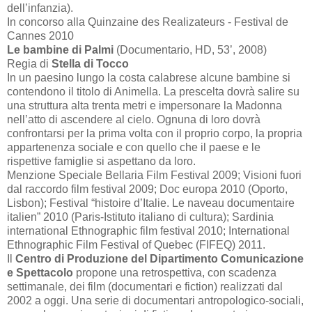
dell’infanzia).
In concorso alla Quinzaine des Realizateurs - Festival de
Cannes 2010
Le bambine di Palmi
(Documentario, HD,
53’
, 2008)
Regia di
Stella di Tocco
In un paesino lungo la costa calabrese alcune bambine si
contendono il titolo di Animella. La prescelta dovrà salire su
una struttura alta trenta metri e impersonare la Madonna
nell’atto di ascendere al cielo. Ognuna di loro dovrà
confrontarsi per la prima volta con il proprio corpo, la propria
appartenenza sociale e con quello che il paese e le
rispettive famiglie si aspettano da loro.
Menzione Speciale Bellaria Film Festival 2009; Visioni fuori
dal raccordo film festival 2009; Doc europa 2010 (Oporto,
Lisbon); Festival “histoire d’Italie. Le naveau documentaire
italien” 2010 (Paris-Istituto italiano di cultura); Sardinia
international Ethnographic film festival 2010; International
Ethnographic Film Festival of Quebec (FIFEQ) 2011.
Il
Centro di Produzione del Dipartimento Comunicazione
e Spettacolo
propone una retrospettiva, con scadenza
settimanale, dei film (documentari e fiction) realizzati dal
2002 a
oggi. Una serie di documentari antropologico-sociali,