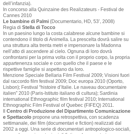
dell’infanzia).
In concorso alla Quinzaine des Realizateurs - Festival de
Cannes 2010
Le bambine di Palmi
(Documentario, HD,
53’
, 2008)
Regia di
Stella di Tocco
In un paesino lungo la costa calabrese alcune bambine si
contendono il titolo di Animella. La prescelta dovrà salire su
una struttura alta trenta metri e impersonare la Madonna
nell’atto di ascendere al cielo. Ognuna di loro dovrà
confrontarsi per la prima volta con il proprio corpo, la propria
appartenenza sociale e con quello che il paese e le
rispettive famiglie si aspettano da loro.
Menzione Speciale Bellaria Film Festival 2009; Visioni fuori
dal raccordo film festival 2009; Doc europa 2010 (Oporto,
Lisbon); Festival “histoire d’Italie. Le naveau documentaire
italien” 2010 (Paris-Istituto italiano di cultura); Sardinia
international Ethnographic film festival 2010; International
Ethnographic Film Festival of Quebec (FIFEQ) 2011.
Il
Centro di Produzione del Dipartimento Comunicazione
e Spettacolo
propone una retrospettiva, con scadenza
settimanale, dei film (documentari e fiction) realizzati dal
2002 a
oggi. Una serie di documentari antropologico-sociali,