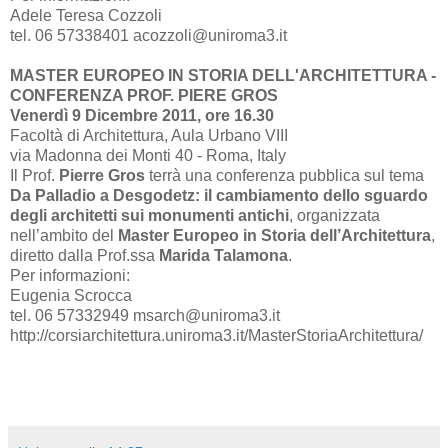
Adele Teresa Cozzoli
tel. 06 57338401 acozzoli@uniroma3.it
MASTER EUROPEO IN STORIA DELL'ARCHITETTURA -
CONFERENZA PROF. PIERE GROS
Venerdì 9 Dicembre 2011, ore 16.30
Facoltà di Architettura, Aula Urbano VIII
via Madonna dei Monti 40 - Roma, Italy
Il Prof.
Pierre Gros
terrà una conferenza pubblica sul tema
Da Palladio a Desgodetz: il cambiamento dello sguardo
degli architetti sui monumenti antichi
, organizzata
nell’ambito del
Master Europeo in Storia dell’Architettura
,
diretto dalla Prof.ssa
Marida Talamona
.
Per informazioni:
Eugenia Scrocca
tel. 06 57332949 msarch@uniroma3.it
http://corsiarchitettura.uniroma3.it/MasterStoriaArchitettura/