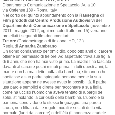
Dipartimento Comunicazione e Spettacolo, Aula 10
via Ostiense 139 - Roma, Italy
Nel corso del quinto appuntamento con la
Rassegna di
Film prodotti dal Centro Produzione Audiovisivi del
Dipartimento di Comunicazione e Spettacolo
(novembre
2011 - maggio 2012, ogni mercoledì alle ore 15) verranno
proiettati i seguenti film-documentari:
Tre ore
(Cortometraggio di finzione, HD,
12’
)
Regia di
Annarita Zambrano
Un uomo condannato per omicidio, dopo otto anni di carcere
ottiene un permesso di tre ore. Ad aspettarlo trova sua figlia
di 8 anni, che non ha mai visto prima. La madre l’ha lasciata
davanti al carcere pochi minuti prima. In tutti questi anni, la
madre non ha mai detto nulla alla bambina, stimando che
spettasse a suo padre spiegarle personalmente la sua
situazione appena ne avesse avuto la possibilità. Il padre,
usa parole semplici e dirette per raccontare a sua figlia
come ha ucciso l’uomo che aveva tentato di rubargli dei
soldi, stimolando la curiosità della bambina. L’uomo e la
bambina condividono lo stesso linguaggio: una parola
cruda, non filtrata dalle regole morali e sociali della vita
normale (fuori dal carcere) o dell’étà (l’innocenza crudele