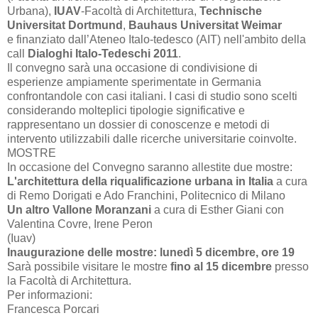
Urbana),
IUAV
-Facoltà di Architettura,
Technische
Universitat Dortmund
,
Bauhaus Universitat Weimar
e finanziato dall’Ateneo Italo-tedesco (AIT) nell'ambito della
call
Dialoghi Italo-Tedeschi 2011
.
Il convegno sarà una occasione di condivisione di
esperienze ampiamente sperimentate in Germania
confrontandole con casi italiani. I casi di studio sono scelti
considerando molteplici tipologie significative e
rappresentano un dossier di conoscenze e metodi di
intervento utilizzabili dalle ricerche universitarie coinvolte.
MOSTRE
In occasione del Convegno saranno allestite due mostre:
L'architettura della riqualificazione urbana in Italia
a cura
di Remo Dorigati e Ado Franchini, Politecnico di Milano
Un altro Vallone Moranzani
a cura di Esther Giani con
Valentina Covre, Irene Peron
(Iuav)
Inaugurazione delle mostre: lunedì 5 dicembre, ore 19
Sarà possibile visitare le mostre
fino al 15 dicembre
presso
la Facoltà di Architettura.
Per informazioni:
Francesca Porcari