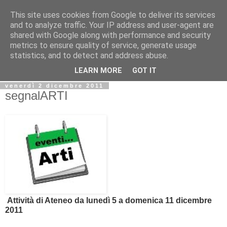
This site uses cookies from Google to deliver its services
Biblio@rti in
and to analyze traffic. Your IP address and user-agent are
shared with Google along with performance and security
metrics to ensure quality of service, generate usage
Il Blog della Biblioteca di Area delle arti per condividere
statistics, and to detect and address abuse.
informazioni iniziative incontri
LEARN MORE
GOT IT
venerdì 2 dicembre 2011
segnalARTI
Attività di Ateneo da lunedì 5 a domenica 11 dicembre
2011