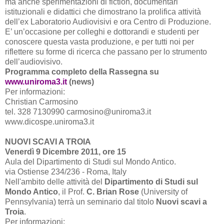
ma anche sperimentazioni di fiction, documentari
istituzionali e didattici che dimostrano la prolifica attività
dell’ex Laboratorio Audiovisivi e ora Centro di Produzione.
E’ un’occasione per colleghi e dottorandi e studenti per
conoscere questa vasta produzione, e per tutti noi per
riflettere su forme di ricerca che passano per lo strumento
dell’audiovisivo.
Programma completo della Rassegna su
www.uniroma3.it
(news)
Per informazioni:
Christian Carmosino
tel. 328 7130990 carmosino@uniroma3.it
www.dicospe.uniroma3.it
NUOVI SCAVI A TROIA
Venerdì 9 Dicembre 2011, ore 15
Aula del Dipartimento di Studi sul Mondo Antico.
via Ostiense 234/236 - Roma, Italy
Nell'ambito delle attività del
Dipartimento di Studi sul
Mondo Antico
, il Prof.
C. Brian Rose
(University of
Pennsylvania) terrà un seminario dal titolo
Nuovi scavi a
Troia
.
Per informazioni: