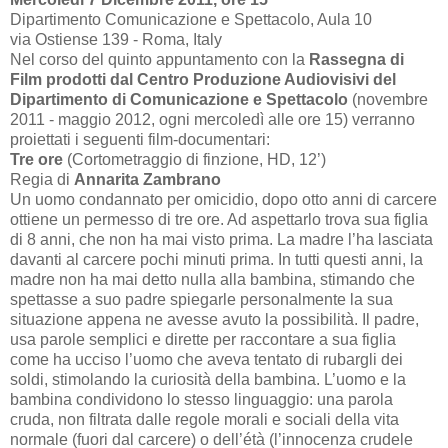
Dipartimento Comunicazione e Spettacolo, Aula 10
via Ostiense 139 - Roma, Italy
Nel corso del quinto appuntamento con la
Rassegna di
Film prodotti dal Centro Produzione Audiovisivi del
Dipartimento di Comunicazione e Spettacolo
(novembre
2011 - maggio 2012, ogni mercoledì alle ore 15) verranno
proiettati i seguenti film-documentari:
Tre ore
(Cortometraggio di finzione, HD,
12’
)
Regia di
Annarita Zambrano
Un uomo condannato per omicidio, dopo otto anni di carcere
ottiene un permesso di tre ore. Ad aspettarlo trova sua figlia
di 8 anni, che non ha mai visto prima. La madre l’ha lasciata
davanti al carcere pochi minuti prima. In tutti questi anni, la
madre non ha mai detto nulla alla bambina, stimando che
spettasse a suo padre spiegarle personalmente la sua
situazione appena ne avesse avuto la possibilità. Il padre,
usa parole semplici e dirette per raccontare a sua figlia
come ha ucciso l’uomo che aveva tentato di rubargli dei
soldi, stimolando la curiosità della bambina. L’uomo e la
bambina condividono lo stesso linguaggio: una parola
cruda, non filtrata dalle regole morali e sociali della vita
normale (fuori dal carcere) o dell’étà (l’innocenza crudele