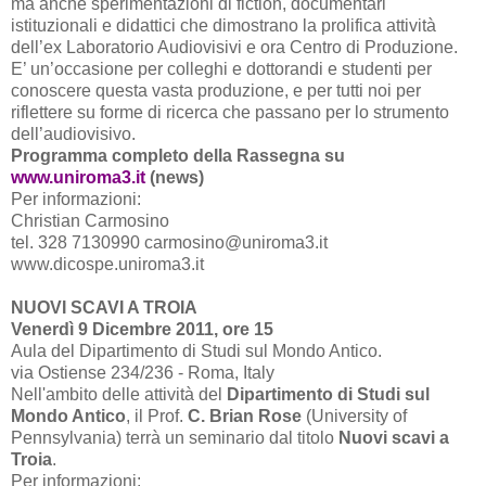
ma anche sperimentazioni di fiction, documentari
istituzionali e didattici che dimostrano la prolifica attività
dell’ex Laboratorio Audiovisivi e ora Centro di Produzione.
E’ un’occasione per colleghi e dottorandi e studenti per
conoscere questa vasta produzione, e per tutti noi per
riflettere su forme di ricerca che passano per lo strumento
dell’audiovisivo.
Programma completo della Rassegna su
www.uniroma3.it
(news)
Per informazioni:
Christian Carmosino
tel. 328 7130990 carmosino@uniroma3.it
www.dicospe.uniroma3.it
NUOVI SCAVI A TROIA
Venerdì 9 Dicembre 2011, ore 15
Aula del Dipartimento di Studi sul Mondo Antico.
via Ostiense 234/236 - Roma, Italy
Nell'ambito delle attività del
Dipartimento di Studi sul
Mondo Antico
, il Prof.
C. Brian Rose
(University of
Pennsylvania) terrà un seminario dal titolo
Nuovi scavi a
Troia
.
Per informazioni: