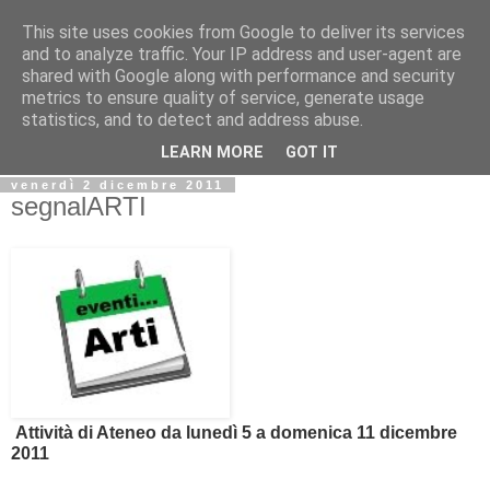
This site uses cookies from Google to deliver its services
Biblio@rti in
and to analyze traffic. Your IP address and user-agent are
shared with Google along with performance and security
metrics to ensure quality of service, generate usage
Il Blog della Biblioteca di Area delle arti per condividere
statistics, and to detect and address abuse.
informazioni iniziative incontri
LEARN MORE
GOT IT
venerdì 2 dicembre 2011
segnalARTI
Attività di Ateneo da lunedì 5 a domenica 11 dicembre
2011