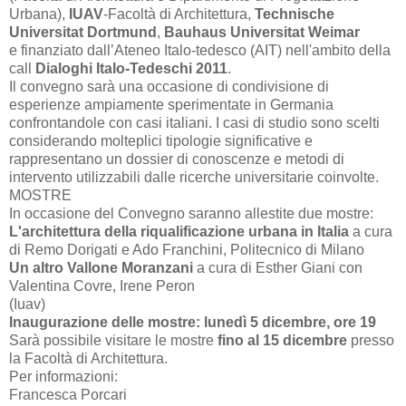
Urbana),
IUAV
-Facoltà di Architettura,
Technische
Universitat Dortmund
,
Bauhaus Universitat Weimar
e finanziato dall’Ateneo Italo-tedesco (AIT) nell'ambito della
call
Dialoghi Italo-Tedeschi 2011
.
Il convegno sarà una occasione di condivisione di
esperienze ampiamente sperimentate in Germania
confrontandole con casi italiani. I casi di studio sono scelti
considerando molteplici tipologie significative e
rappresentano un dossier di conoscenze e metodi di
intervento utilizzabili dalle ricerche universitarie coinvolte.
MOSTRE
In occasione del Convegno saranno allestite due mostre:
L'architettura della riqualificazione urbana in Italia
a cura
di Remo Dorigati e Ado Franchini, Politecnico di Milano
Un altro Vallone Moranzani
a cura di Esther Giani con
Valentina Covre, Irene Peron
(Iuav)
Inaugurazione delle mostre: lunedì 5 dicembre, ore 19
Sarà possibile visitare le mostre
fino al 15 dicembre
presso
la Facoltà di Architettura.
Per informazioni:
Francesca Porcari