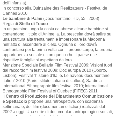
dell’infanzia).
In concorso alla Quinzaine des Realizateurs - Festival de
Cannes 2010
Le bambine di Palmi
(Documentario, HD,
53’
, 2008)
Regia di
Stella di Tocco
In un paesino lungo la costa calabrese alcune bambine si
contendono il titolo di Animella. La prescelta dovrà salire su
una struttura alta trenta metri e impersonare la Madonna
nell’atto di ascendere al cielo. Ognuna di loro dovrà
confrontarsi per la prima volta con il proprio corpo, la propria
appartenenza sociale e con quello che il paese e le
rispettive famiglie si aspettano da loro.
Menzione Speciale Bellaria Film Festival 2009; Visioni fuori
dal raccordo film festival 2009; Doc europa 2010 (Oporto,
Lisbon); Festival “histoire d’Italie. Le naveau documentaire
italien” 2010 (Paris-Istituto italiano di cultura); Sardinia
international Ethnographic film festival 2010; International
Ethnographic Film Festival of Quebec (FIFEQ) 2011.
Il
Centro di Produzione del Dipartimento Comunicazione
e Spettacolo
propone una retrospettiva, con scadenza
settimanale, dei film (documentari e fiction) realizzati dal
2002 a
oggi. Una serie di documentari antropologico-sociali,