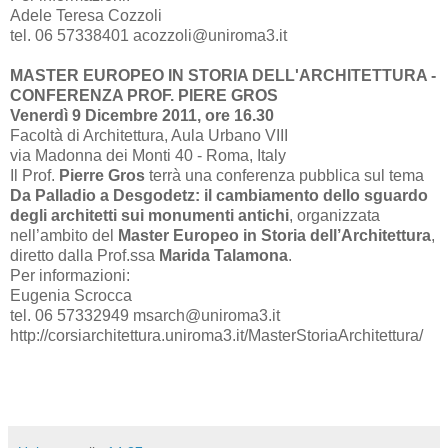
Adele Teresa Cozzoli
tel. 06 57338401 acozzoli@uniroma3.it
MASTER EUROPEO IN STORIA DELL'ARCHITETTURA -
CONFERENZA PROF. PIERE GROS
Venerdì 9 Dicembre 2011, ore 16.30
Facoltà di Architettura, Aula Urbano VIII
via Madonna dei Monti 40 - Roma, Italy
Il Prof.
Pierre Gros
terrà una conferenza pubblica sul tema
Da Palladio a Desgodetz: il cambiamento dello sguardo
degli architetti sui monumenti antichi
, organizzata
nell’ambito del
Master Europeo in Storia dell’Architettura
,
diretto dalla Prof.ssa
Marida Talamona
.
Per informazioni:
Eugenia Scrocca
tel. 06 57332949 msarch@uniroma3.it
http://corsiarchitettura.uniroma3.it/MasterStoriaArchitettura/