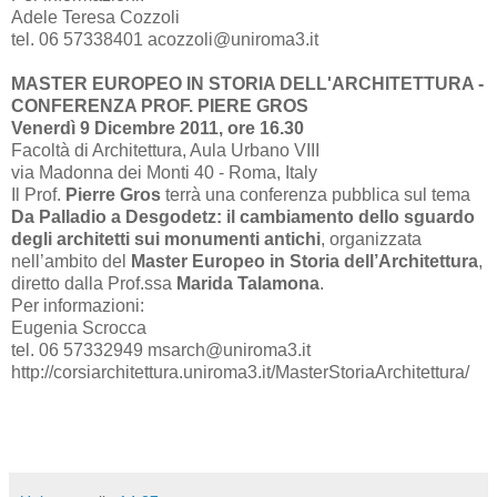
Adele Teresa Cozzoli
tel. 06 57338401 acozzoli@uniroma3.it
MASTER EUROPEO IN STORIA DELL'ARCHITETTURA -
CONFERENZA PROF. PIERE GROS
Venerdì 9 Dicembre 2011, ore 16.30
Facoltà di Architettura, Aula Urbano VIII
via Madonna dei Monti 40 - Roma, Italy
Il Prof.
Pierre Gros
terrà una conferenza pubblica sul tema
Da Palladio a Desgodetz: il cambiamento dello sguardo
degli architetti sui monumenti antichi
, organizzata
nell’ambito del
Master Europeo in Storia dell’Architettura
,
diretto dalla Prof.ssa
Marida Talamona
.
Per informazioni:
Eugenia Scrocca
tel. 06 57332949 msarch@uniroma3.it
http://corsiarchitettura.uniroma3.it/MasterStoriaArchitettura/