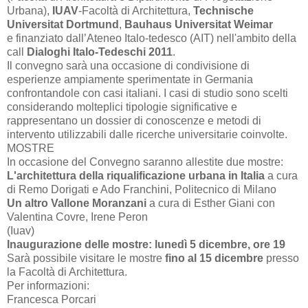
Urbana),
IUAV
-Facoltà di Architettura,
Technische
Universitat Dortmund
,
Bauhaus Universitat Weimar
e finanziato dall’Ateneo Italo-tedesco (AIT) nell'ambito della
call
Dialoghi Italo-Tedeschi 2011
.
Il convegno sarà una occasione di condivisione di
esperienze ampiamente sperimentate in Germania
confrontandole con casi italiani. I casi di studio sono scelti
considerando molteplici tipologie significative e
rappresentano un dossier di conoscenze e metodi di
intervento utilizzabili dalle ricerche universitarie coinvolte.
MOSTRE
In occasione del Convegno saranno allestite due mostre:
L'architettura della riqualificazione urbana in Italia
a cura
di Remo Dorigati e Ado Franchini, Politecnico di Milano
Un altro Vallone Moranzani
a cura di Esther Giani con
Valentina Covre, Irene Peron
(Iuav)
Inaugurazione delle mostre: lunedì 5 dicembre, ore 19
Sarà possibile visitare le mostre
fino al 15 dicembre
presso
la Facoltà di Architettura.
Per informazioni:
Francesca Porcari