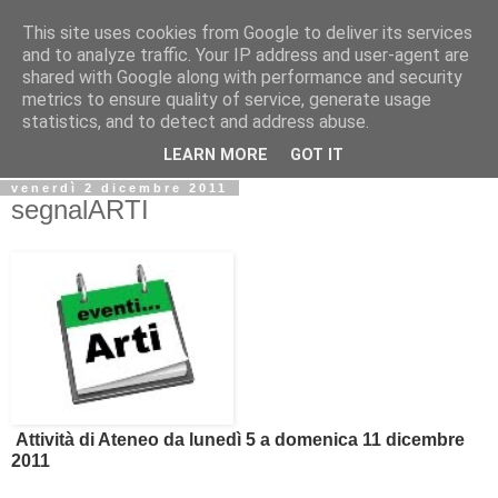
This site uses cookies from Google to deliver its services
Biblio@rti in
and to analyze traffic. Your IP address and user-agent are
shared with Google along with performance and security
metrics to ensure quality of service, generate usage
Il Blog della Biblioteca di Area delle arti per condividere
statistics, and to detect and address abuse.
informazioni iniziative incontri
LEARN MORE
GOT IT
venerdì 2 dicembre 2011
segnalARTI
Attività di Ateneo da lunedì 5 a domenica 11 dicembre
2011