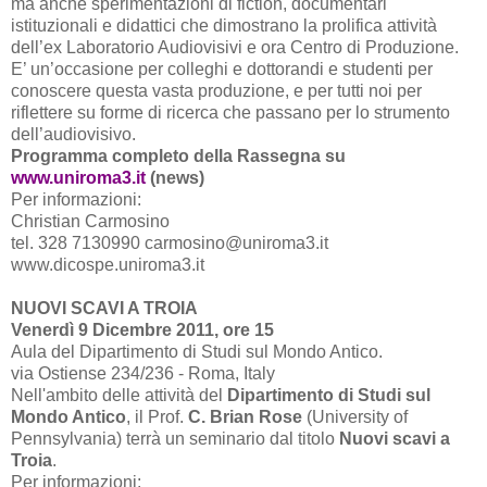
ma anche sperimentazioni di fiction, documentari
istituzionali e didattici che dimostrano la prolifica attività
dell’ex Laboratorio Audiovisivi e ora Centro di Produzione.
E’ un’occasione per colleghi e dottorandi e studenti per
conoscere questa vasta produzione, e per tutti noi per
riflettere su forme di ricerca che passano per lo strumento
dell’audiovisivo.
Programma completo della Rassegna su
www.uniroma3.it
(news)
Per informazioni:
Christian Carmosino
tel. 328 7130990 carmosino@uniroma3.it
www.dicospe.uniroma3.it
NUOVI SCAVI A TROIA
Venerdì 9 Dicembre 2011, ore 15
Aula del Dipartimento di Studi sul Mondo Antico.
via Ostiense 234/236 - Roma, Italy
Nell'ambito delle attività del
Dipartimento di Studi sul
Mondo Antico
, il Prof.
C. Brian Rose
(University of
Pennsylvania) terrà un seminario dal titolo
Nuovi scavi a
Troia
.
Per informazioni: