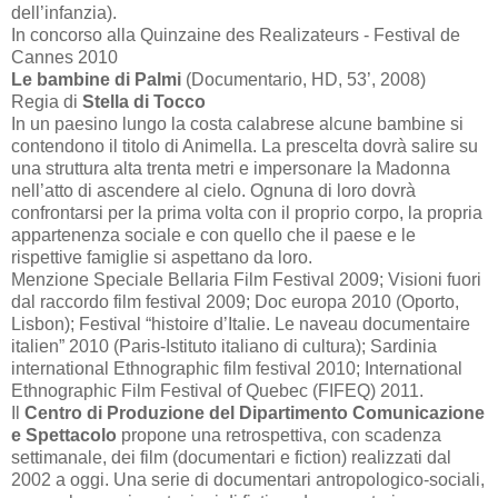
dell’infanzia).
In concorso alla Quinzaine des Realizateurs - Festival de
Cannes 2010
Le bambine di Palmi
(Documentario, HD,
53’
, 2008)
Regia di
Stella di Tocco
In un paesino lungo la costa calabrese alcune bambine si
contendono il titolo di Animella. La prescelta dovrà salire su
una struttura alta trenta metri e impersonare la Madonna
nell’atto di ascendere al cielo. Ognuna di loro dovrà
confrontarsi per la prima volta con il proprio corpo, la propria
appartenenza sociale e con quello che il paese e le
rispettive famiglie si aspettano da loro.
Menzione Speciale Bellaria Film Festival 2009; Visioni fuori
dal raccordo film festival 2009; Doc europa 2010 (Oporto,
Lisbon); Festival “histoire d’Italie. Le naveau documentaire
italien” 2010 (Paris-Istituto italiano di cultura); Sardinia
international Ethnographic film festival 2010; International
Ethnographic Film Festival of Quebec (FIFEQ) 2011.
Il
Centro di Produzione del Dipartimento Comunicazione
e Spettacolo
propone una retrospettiva, con scadenza
settimanale, dei film (documentari e fiction) realizzati dal
2002 a
oggi. Una serie di documentari antropologico-sociali,