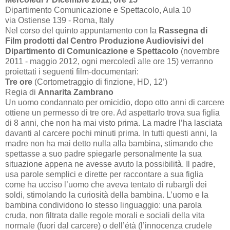
Dipartimento Comunicazione e Spettacolo, Aula 10
via Ostiense 139 - Roma, Italy
Nel corso del quinto appuntamento con la
Rassegna di
Film prodotti dal Centro Produzione Audiovisivi del
Dipartimento di Comunicazione e Spettacolo
(novembre
2011 - maggio 2012, ogni mercoledì alle ore 15) verranno
proiettati i seguenti film-documentari:
Tre ore
(Cortometraggio di finzione, HD,
12’
)
Regia di
Annarita Zambrano
Un uomo condannato per omicidio, dopo otto anni di carcere
ottiene un permesso di tre ore. Ad aspettarlo trova sua figlia
di 8 anni, che non ha mai visto prima. La madre l’ha lasciata
davanti al carcere pochi minuti prima. In tutti questi anni, la
madre non ha mai detto nulla alla bambina, stimando che
spettasse a suo padre spiegarle personalmente la sua
situazione appena ne avesse avuto la possibilità. Il padre,
usa parole semplici e dirette per raccontare a sua figlia
come ha ucciso l’uomo che aveva tentato di rubargli dei
soldi, stimolando la curiosità della bambina. L’uomo e la
bambina condividono lo stesso linguaggio: una parola
cruda, non filtrata dalle regole morali e sociali della vita
normale (fuori dal carcere) o dell’étà (l’innocenza crudele