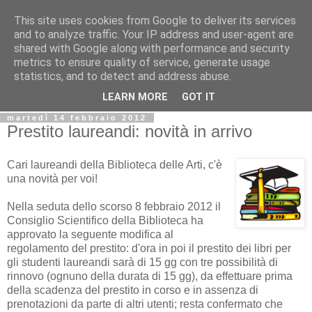
This site uses cookies from Google to deliver its services
Biblio@rti in
and to analyze traffic. Your IP address and user-agent are
shared with Google along with performance and security
metrics to ensure quality of service, generate usage
Il Blog della Biblioteca di Area delle arti per condividere
statistics, and to detect and address abuse.
informazioni iniziative incontri
LEARN MORE
GOT IT
martedì 14 febbraio 2012
Prestito laureandi: novità in arrivo
Cari laureandi della Biblioteca delle Arti, c'è
una novità per voi!
Nella
seduta dello scorso 8 febbraio 2012 il
Consiglio Scientifico della Biblioteca ha
approvato la seguente modifica al
regolamento del prestito: d'ora in poi il prestito dei libri per
gli studenti laureandi sarà di 15 gg con tre possibilità di
rinnovo (ognuno della durata di 15 gg), da effettuare prima
della scadenza del prestito in corso e in assenza di
prenotazioni da parte di altri utenti; resta confermato che