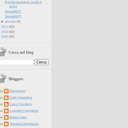
Prestito laureandi: novità in
arrivo
SegnalARTI
SegnalARTI
►
gennaio
(
5
)
►
2011
(
62
)
►
2010
(
82
)
►
2009
(
55
)
Cerca nel blog
Bloggers
Alessandro
Carlo Spadafora
Laura Cavaliere
Leopoldo Capriglione
Maria Lopez
Marianna Montesano