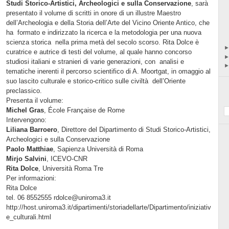
Studi Storico-Artistici, Archeologici e sulla Conservazione
, sarà
presentato il volume di scritti in onore di un illustre Maestro
dell’Archeologia e della Storia dell’Arte del Vicino Oriente Antico, che
ha formato e indirizzato la ricerca e la metodologia per una nuova
scienza storica nella prima metà del secolo scorso. Rita Dolce è
curatrice e autrice di testi del volume, al quale hanno concorso
studiosi italiani e stranieri di varie generazioni, con analisi e
tematiche inerenti il percorso scientifico di A. Moortgat, in omaggio al
suo lascito culturale e storico-critico sulle civiltà dell’Oriente
preclassico.
Presenta il volume:
Michel Gras
, École Française de Rome
Intervengono:
Liliana Barroero
, Direttore del Dipartimento di Studi Storico-Artistici,
Archeologici e sulla Conservazione
Paolo Matthiae
, Sapienza Università di Roma
Mirjo Salvini
, ICEVO-CNR
Rita Dolce
, Università Roma Tre
Per informazioni:
Rita Dolce
tel. 06 8552555 rdolce@uniroma3.it
http://host.uniroma3.it/dipartimenti/storiadellarte/Dipartimento/iniziativ
e_culturali.html