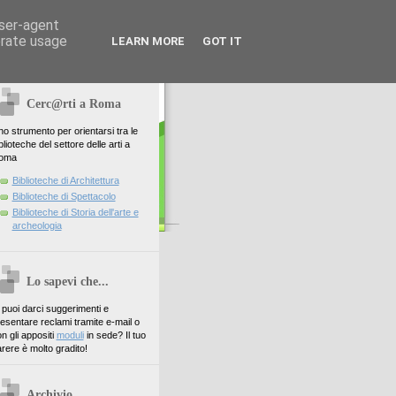
user-agent
erate usage
LEARN MORE
GOT IT
Cerc@rti a Roma
o strumento per orientarsi tra le
blioteche del settore delle arti a
oma
Biblioteche di Architettura
Biblioteche di Spettacolo
Biblioteche di Storia dell'arte e
archeologia
Lo sapevi che...
. puoi darci suggerimenti e
esentare reclami tramite e-mail o
n gli appositi
moduli
in sede? Il tuo
rere è molto gradito!
Archivio