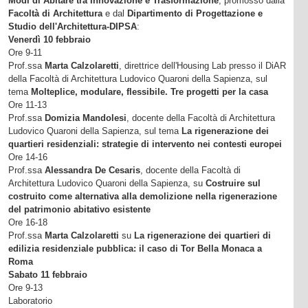
Modi di Abitare tra Innovazione e Trasformazione
, promosso dalla
Facoltà di Architettura
e dal
Dipartimento di Progettazione e
Studio dell'Architettura-DIPSA
:
Venerdì 10 febbraio
Ore 9-11
Prof.ssa
Marta Calzolaretti
, direttrice dell'Housing Lab presso il DiAR
della Facoltà di Architettura Ludovico Quaroni della Sapienza, sul
tema
Molteplice, modulare, flessibile. Tre progetti per la casa
Ore 11-13
Prof.ssa
Domizia Mandolesi
, docente della Facoltà di Architettura
Ludovico Quaroni della Sapienza, sul tema
La rigenerazione dei
quartieri residenziali: strategie di intervento nei contesti europei
Ore 14-16
Prof.ssa
Alessandra De Cesaris
, docente della Facoltà di
Architettura Ludovico Quaroni della Sapienza, su
Costruire sul
costruito come alternativa alla demolizione nella rigenerazione
del patrimonio abitativo esistente
Ore 16-18
Prof.ssa
Marta Calzolaretti
su
La rigenerazione dei quartieri di
edilizia residenziale pubblica: il caso di Tor Bella Monaca a
Roma
Sabato 11 febbraio
Ore 9-13
Laboratorio