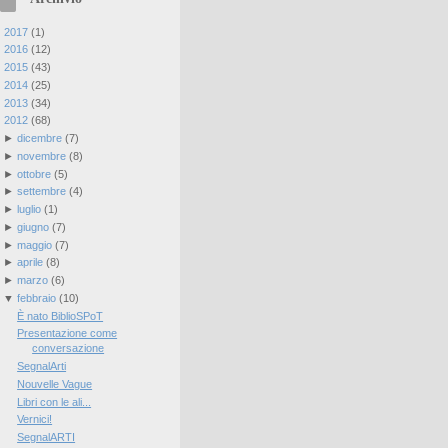
►
2017
(
1
)
►
2016
(
12
)
►
2015
(
43
)
►
2014
(
25
)
►
2013
(
34
)
▼
2012
(
68
)
►
dicembre
(
7
)
►
novembre
(
8
)
►
ottobre
(
5
)
►
settembre
(
4
)
►
luglio
(
1
)
►
giugno
(
7
)
►
maggio
(
7
)
►
aprile
(
8
)
►
marzo
(
6
)
▼
febbraio
(
10
)
È nato BiblioSPoT
Presentazione come
conversazione
SegnalArti
Nouvelle Vague
Libri con le ali...
Vernici!
SegnalARTI