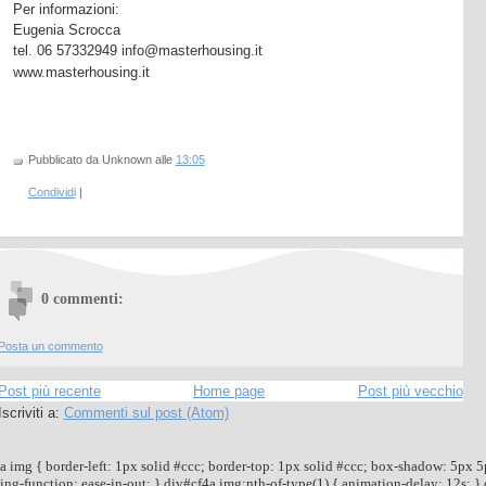
Per informazioni:
Eugenia Scrocca
tel. 06 57332949 info@masterhousing.it
www.masterhousing.it
Pubblicato da Unknown
alle
13:05
Condividi
|
0 commenti:
Posta un commento
Post più recente
Home page
Post più vecchio
Iscriviti a:
Commenti sul post (Atom)
a img { border-left: 1px solid #ccc; border-top: 1px solid #ccc; box-shadow: 5px 5p
ng-function: ease-in-out; } div#cf4a img:nth-of-type(1) { animation-delay: 12s; } 