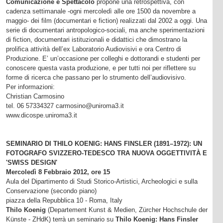
Comunicazione e Spettacolo
propone una retrospettiva, con
cadenza settimanale -ogni mercoledì alle ore 1500 da novembre a
maggio- dei film (documentari e fiction) realizzati dal
2002 a
oggi. Una
serie di documentari antropologico-sociali, ma anche sperimentazioni
di fiction, documentari istituzionali e didattici che dimostrano la
prolifica attività dell’ex Laboratorio Audiovisivi e ora Centro di
Produzione. E’ un’occasione per colleghi e dottorandi e studenti per
conoscere questa vasta produzione, e per tutti noi per riflettere su
forme di ricerca che passano per lo strumento dell’audiovisivo.
Per informazioni:
Christian Carmosino
tel. 06 57334327 carmosino@uniroma3.it
www.dicospe.uniroma3.it
SEMINARIO DI THILO KOENIG: HANS FINSLER (1891–1972): UN
FOTOGRAFO SVIZZERO-TEDESCO TRA NUOVA OGGETTIVITÀ E
'SWISS DESIGN'
Mercoledì 8 Febbraio 2012, ore 15
Aula del Dipartimento di Studi Storico-Artistici, Archeologici e sulla
Conservazione (secondo piano)
piazza della Repubblica 10 - Roma, Italy
Thilo Koenig
(Departement Kunst & Medien, Zürcher Hochschule der
Künste - ZHdK) terrà un seminario su
Thilo Koenig: Hans Finsler