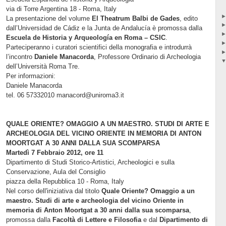
via di Torre Argentina 18 - Roma, Italy
La presentazione del volume
El Theatrum Balbi de Gades
, edito
dall’Universidad de Cádiz e la Junta de Andalucía è promossa dalla
Escuela de Historia y Arqueología en Roma – CSIC
.
Parteciperanno i curatori scientifici della monografia e introdurrà
l’incontro
Daniele Manacorda
, Professore Ordinario di Archeologia
dell’Università Roma Tre.
Per informazioni:
Daniele Manacorda
tel. 06 57332010 manacord@uniroma3.it
QUALE ORIENTE? OMAGGIO A UN MAESTRO. STUDI DI ARTE E
ARCHEOLOGIA DEL VICINO ORIENTE IN MEMORIA DI ANTON
MOORTGAT A 30 ANNI DALLA SUA SCOMPARSA
Martedì 7 Febbraio 2012, ore 11
Dipartimento di Studi Storico-Artistici, Archeologici e sulla
Conservazione, Aula del Consiglio
piazza della Repubblica 10 - Roma, Italy
Nel corso dell'iniziativa dal titolo
Quale Oriente? Omaggio a un
maestro. Studi di arte e archeologia del vicino Oriente in
memoria di Anton Moortgat a 30 anni dalla sua scomparsa
,
promossa dalla
Facoltà di Lettere e Filosofia
e dal
Dipartimento di