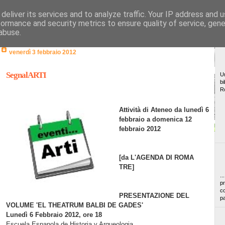
deliver its services and to analyze traffic. Your IP address and 
formance and security metrics to ensure quality of service, gen
abuse.
venerdì 3 febbraio 2012
SegnalARTI
Un
bi
R
Attività di Ateneo da lunedì 6
febbraio a domenica 12
febbraio 2012
[da L'AGENDA DI ROM
A
TRE]
..
pr
co
PRESENTAZIONE DEL
pa
VOLUME 'EL THEATRUM BALBI DE GADES'
Lunedì 6 Febbraio 2012, ore 18
Escuela Espanola de Historia y Arqueologia