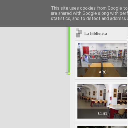
This site uses cookies from Google to 
are shared with Google along with per
statistics, and to detect and address 
La Biblioteca
ARC
CLS1