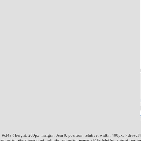
#cf4a { height: 200px; margin: 3em 0; position: relative; width: 400px; } div#cf4
animation-iteration-count: infinite; animation-name: cf4FadeInOut; animation-timi