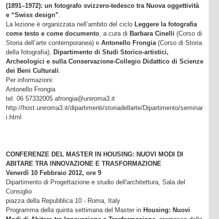
(1891–1972): un fotografo svizzero-tedesco tra Nuova oggettività
e “Swiss design”
.
La lezione è organizzata nell’ambito del ciclo
Leggere la fotografia
come testo e come documento
, a cura di
Barbara Cinelli
(Corso di
Storia dell’arte contemporanea) e
Antonello Frongia
(Corso di Storia
della fotografia),
Dipartimento di Studi Storico-artistici,
Archeologici e sulla Conservazione-Collegio Didattico di Scienze
dei Beni Culturali
.
Per informazioni:
Antonello Frongia
tel. 06 57332005 afrongia@uniroma3.it
http://host.uniroma3.it/dipartimenti/storiadellarte/Dipartimento/seminar
i.html
CONFERENZE DEL MASTER IN HOUSING: NUOVI MODI DI
ABITARE TRA INNOVAZIONE E TRASFORMAZIONE
Venerdì 10 Febbraio 2012, ore 9
Dipartimento di Progettazione e studio dell'architettura, Sala del
Consiglio
piazza della Repubblica 10 - Roma, Italy
Programma della quinta settimana del Master in
Housing: Nuovi