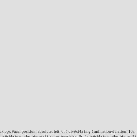
x 5px #aaa; position: absolute; left: 0; } div#cf4a img { animation-duration: 16s;
div#cf4a img:nth-of-type(2) { animation-delay: 8s; } div#cf4a img:nth-of-type(3) {