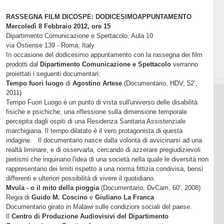
RASSEGNA FILM DICOSPE: DODICESIMOAPPUNTAMENTO
Mercoledì 8 Febbraio 2012, ore 15
Dipartimento Comunicazione e Spettacolo, Aula 10
via Ostiense 139 - Roma, Italy
In occasione del dodicesimo appuntamento con la rassegna dei film
prodotti dal
Dipartimento Comunicazione e Spettacolo
verranno
proiettati i seguenti documentari:
Tempo fuori luogo
di
Agostino Artese
(Documentario, HDV,
52’
,
2011)
Tempo Fuori Luogo è un punto di vista sull'universo delle disabilità
fisiche e psichiche, una riflessione sulla dimensione temporale
percepita dagli ospiti di una Residenza Sanitaria Assistenziale
marchigiana. Il tempo dilatato è il vero protagonista di questa
indagine. Il documentario nasce dalla volontà di avvicinarsi ad una
realtà liminare, e di osservarla, cercando di azzerare pregiudizievoli
pietismi che inquinano l'idea di una società nella quale le diversità non
rappresentano dei limiti rispetto a una norma fittizia condivisa, bensì
differenti e ulteriori possibilità di vivere il quotidiano.
Mvula - o il mito della pioggia
(Documentario, DvCam, 60', 2008)
Regia di
Guido M. Coscino
e
Giuliano La Franca
Documentario girato in Malawi sulle condizioni sociali del paese.
Il
Centro di Produzione Audiovisivi del Dipartimento