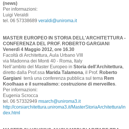
(news)
Per informazioni:
Luigi Veraldi
tel. 06 57338689
veraldi@uniroma.it
MASTER EUROPEO IN STORIA DELL'ARCHITETTURA -
CONFERENZA DEL PROF. ROBERTO GARGIANI
Venerdì 4 Maggio 2012, ore 16.30
Facoltà di Architettura, Aula Urbano VIII
via Madonna dei Monti 40 - Roma, Italy
Nell’ambito del Master Europeo in
Storia dell’Architettura
,
diretto dalla Prof.ssa
Marida Talamona
, il Prof.
Roberto
Gargiani
terrà una conferenza pubblica sul tema
Rem
Koolhaas e il surrealismo: costruzione di merveilles
.
Per informazioni:
Eugenia Scrocca
tel. 06 57332949
msarch@uniroma3.it
http://corsiarchitettura.uniroma3.it/MasterStoriaArchitettura/in
dex.html