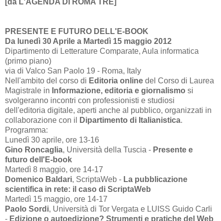
[da L'AGENDA DI ROMA TRE]
PRESENTE E FUTURO DELL'E-BOOK
Da lunedì 30 Aprile a Martedì 15 maggio 2012
Dipartimento di Letterature Comparate, Aula informatica
(primo piano)
via di Valco San Paolo 19 - Roma, Italy
Nell'ambito del corso di
Editoria online
del Corso di Laurea
Magistrale in
Informazione, editoria e giornalismo
si
svolgeranno incontri con professionisti e studiosi
dell'editoria digitale, aperti anche al pubblico, organizzati in
collaborazione con il
Dipartimento di Italianistica
.
Programma:
Lunedì 30 aprile, ore 13-16
Gino Roncaglia
, Università della Tuscia -
Presente e
futuro dell'E-book
Martedì 8 maggio, ore 14-17
Domenico Baldari
, ScriptaWeb -
La pubblicazione
scientifica in rete: il caso di ScriptaWeb
Martedì 15 maggio, ore 14-17
Paolo Sordi
, Università di Tor Vergata e LUISS Guido Carli
-
Edizione o autoedizione? Strumenti e pratiche del Web