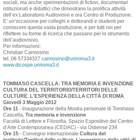
sociali, ma anche sperimentazioni di fiction, documentari
istituzionali e didattici che dimostrano la prolifica attività
dell’ex Laboratorio Audiovisivi e ora Centro di Produzione.
E’ un’occasione per colleghi e dottorandi e studenti per
conoscere questa vasta produzione, e per tutti noi per
riflettere su forme di ricerca che passano per lo strumento
dell’audiovisivo.
Per informazioni:
Christian Carmosino
tel. 06 57334327
carmosino@uniroma3.it
www.dicospe.uniroma3.it
TOMMASO CASCELLA: TRA MEMORIA E INVENZIONE
CULTURA DEL TERRITORIO/TERRITORI DELLE
CULTURE. L'ESPERIENZA DELLA CITTÀ DI ROMA
Giovedì 3 Maggio 2012
Ore 11
- Inaugurazione della Mostra personale di Tommaso
Cascella,
Tra memoria e invenzione
Facoltà di Lettere e Filosofia, Spazio Espositivo del Centro
d’Arte Contemporanea (CEDAC) - via Ostiense 234
Ore 15
- Convegno internazionale
Cultura del
territorio/Territori delle culture. L'esperienza della città di