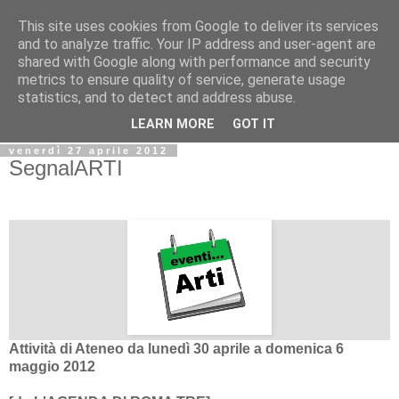
This site uses cookies from Google to deliver its services
Biblio@rti in
and to analyze traffic. Your IP address and user-agent are
shared with Google along with performance and security
metrics to ensure quality of service, generate usage
Il Blog della Biblioteca di Area delle arti per condividere
statistics, and to detect and address abuse.
informazioni iniziative incontri
LEARN MORE
GOT IT
venerdì 27 aprile 2012
SegnalARTI
Attività di Ateneo da lunedì 30 aprile a domenica 6
maggio 2012