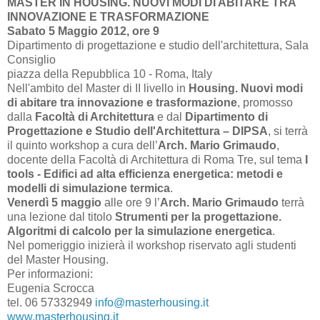
MASTER IN HOUSING. NUOVI MODI DI ABITARE TRA
INNOVAZIONE E TRASFORMAZIONE
Sabato 5 Maggio 2012, ore 9
Dipartimento di progettazione e studio dell'architettura, Sala
Consiglio
piazza della Repubblica 10 - Roma, Italy
Nell'ambito del Master di II livello in
Housing. Nuovi modi
di abitare tra innovazione e trasformazione
, promosso
dalla
Facoltà di Architettura
e dal
Dipartimento di
Progettazione e Studio dell'Architettura – DIPSA
, si terrà
il quinto workshop a cura dell’
Arch. Mario Grimaudo
,
docente della Facoltà di Architettura di Roma Tre, sul tema
I
tools - Edifici ad alta efficienza energetica: metodi e
modelli di simulazione termica
.
Venerdì 5 maggio
alle ore 9 l’
Arch. Mario Grimaudo
terrà
una lezione dal titolo
Strumenti per la progettazione.
Algoritmi di calcolo per la simulazione energetica
.
Nel pomeriggio inizierà il workshop riservato agli studenti
del Master Housing.
Per informazioni:
Eugenia Scrocca
tel. 06 57332949
info@masterhousing.it
www.masterhousing.it